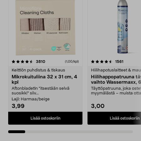
4.5viidestä
arvostelut
4.5viidestä
arvostelu
3810
1561
(1,00/kpl)
tähdestä
t
Keittiön puhdistus & tiskaus
Hiilihapotuslaitteet & mau
Mikrokuituliina 32 x 31 cm, 4
Hiilihappopatruuna tä
kpl
vaihto Wassermaxx, 6
Aftonbladetin "itsestään selvä
Täyttöpatruuna, joka ost
suosikki" siiv...
myymälästä – muista ott
patruuna mukaasi m...
Laji:
Harmaa/beige
3,99
3,00
Lisää ostoskoriin
Lisää ostoskoriin