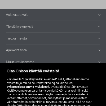
Alatunniste
Asiakaspalvelu
Yleisiä kysymyksiä
Tietoa meistä
Ajankohtaista
Muut yrityksemme
Clas Ohlson käyttää evästeitä
Etsi myymälä
Painamalla
”Hyväksy kaikki evästeet”
sallit, että tallennamme
evästeitä ja muuta seurantateknologiaa laitteellesi
SE
NO
FI
evästeselosteemme mukaisesti
. Evästeitä käytetään sivuston
käyttökokemuksen parantamiseen ja käytön analysointiin sekä
FI
SV
mainonnan kohdentamiseen. Käytämme neljänlaisia evästeitä:
välttämättömät, toiminnalliset, analyyttiset ja mainosevästeet.
Välttämättömiin evästeisiin ei tarvita suostumustasi, sillä ne ovat
välttämättömiä verkkosivuston sisällön toimimisen kannalta. Voit