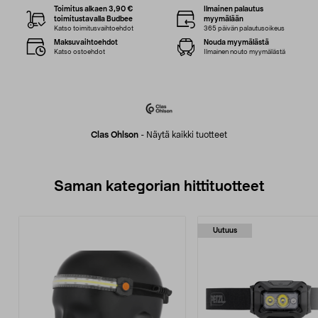
Toimitus alkaen 3,90 €
Ilmainen palautus
toimitustavalla Budbee
myymälään
Katso toimitusvaihtoehdot
365 päivän palautusoikeus
Maksuvaihtoehdot
Nouda myymälästä
Katso ostoehdot
Ilmainen nouto myymälästä
Clas Ohlson
-
Näytä kaikki tuotteet
Saman kategorian hittituotteet
Uutuus