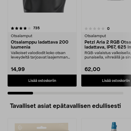
arvostelut
4.0 viidestä
735
arvostelut
0
0.0 viidestä
t
tähdestä
Otsalamput
Otsalamput
Otsalamppu ladattava 200
Petzl Aria 2 RGB Otsa
luumenia
ladattava, IP67, 625 l
Valkoiset valodiodit koko otsan
RGB-valaistus valkoisella
leveydeltä tarjoavat laajemman
punaisella, vihreällä ja sin
näkökentän. Otsal...
valolla – sopii me...
14,99
62,00
Lisää ostoskoriin
Lisää ostoskoriin
Tavalliset asiat epätavallisen edullisesti