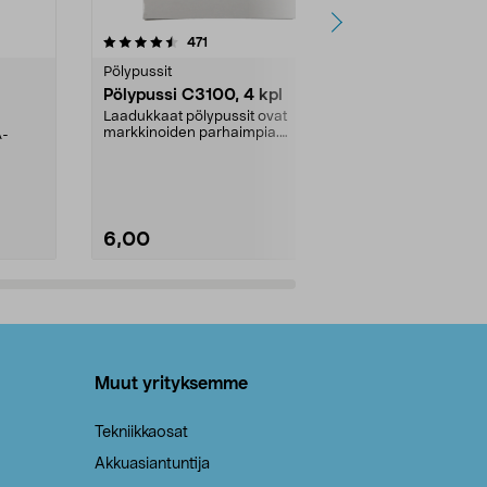
4.5viidestä
arvostelut
4.5
471
6
tähdestä
tähdestä
Pölypussit
Kierrätys & ro
Pölypussi C3100, 4 kpl
Roskapussi,
kahvat, 30 l
Laadukkaat pölypussit ovat
markkinoiden parhaimpia.
A-
Testivoittaja 
Kestävä, jopa 50 % suurempi ...
roskapussi u
Roskapussi, jo
6,00
2,00
Lisää ostoskoriin
Lisää
Muut yrityksemme
Tekniikkaosat
Akkuasiantuntija