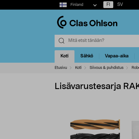
Select
FI
SV
Finland
market
Koti
Sähkö
Vapaa-aika
Etusivu
Koti
Siivous & puhdistus
Robo
Lisävarustesarja RA