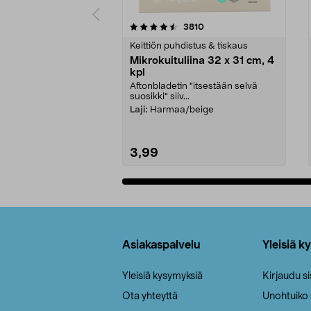
5viidestä
4.5viidestä
arvostelut
3810
tähdestä
tähdestä
Keittiön puhdistus & tiskaus
Mikrokuituliina 32 x 31 cm, 4
kpl
Aftonbladetin "itsestään selvä
suosikki" siiv...
Laji:
Harmaa/beige
3,99
Lisää ostoskoriin
Alatunniste
Asiakaspalvelu
Yleisiä k
Yleisiä kysymyksiä
Kirjaudu s
Ota yhteyttä
Unohtuiko