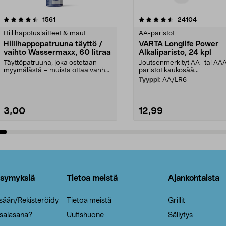
4.5viidestä
arvostelut
4.5viidestä
arvostelut
1561
24104
tähdestä
Hiilihapotuslaitteet & maut
AA-paristot
Hiilihappopatruuna täyttö /
VARTA Longlife Power
vaihto Wassermaxx, 60 litraa
Alkaliparisto, 24 kpl
Täyttöpatruuna, joka ostetaan
Joutsenmerkityt AA- tai AA
myymälästä – muista ottaa vanha
paristot kaukosää...
patruuna mukaasi m...
Tyyppi:
AA/LR6
3,00
12,99
Lisää ostoskoriin
Lisää ostoskoriin
ysymyksiä
Tietoa meistä
Ajankohtaista
isään/Rekisteröidy
Tietoa meistä
Grillit
 salasana?
Uutishuone
Säilytys