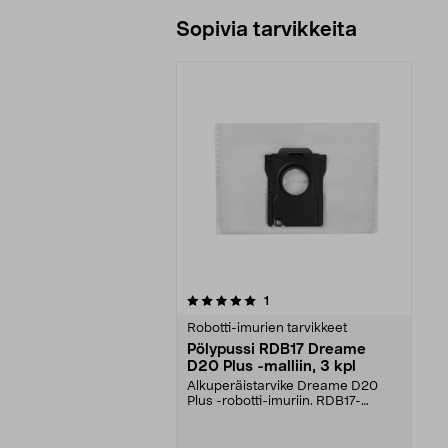
Sopivia tarvikkeita
0viidestä
arvostelut
1
tähdestä
Robotti-imurien tarvikkeet
Pölypussi RDB17 Dreame
D20 Plus -malliin, 3 kpl
Alkuperäistarvike Dreame D20
Plus -robotti-imuriin. RDB17-
pölypussi – 5 litran k...