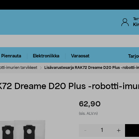
Ter
Ki
Pienrauta
Elektroniikka
Varaosat
Tarjo
tti-imurien tarvikkeet
Lisävarustesarja RAK72 Dreame D20 Plus -robotti-im
K72 Dreame D20 Plus -robotti-imur
62,90
(sis. ALV:n)
Product
quantity