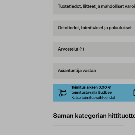
Tuotetiedot, liitteet ja mahdolliset var
Ostotiedot, toimitukset ja palautukset
Arvostelut
(1)
Asiantuntija vastaa
Toimitus alkaen 3,90 €
toimitustavalla Budbee
Katso toimitusvaihtoehdot
Saman kategorian hittituott