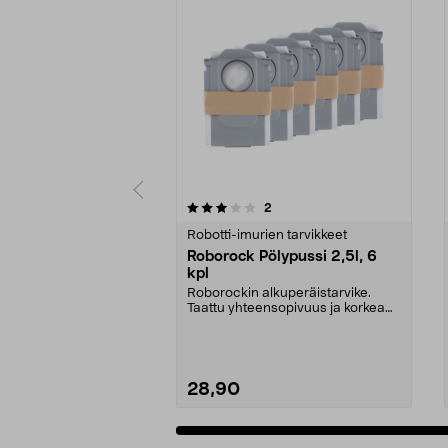
0 viidestä
4.5 viidestä
arvostelut
2
tähdestä
tähdestä
Robotti-imurien tarvikkeet
Roborock Pölypussi 2,5l, 6
kpl
Roborockin alkuperäistarvike.
Taattu yhteensopivuus ja korkea
laatu. 2,5 litran ...
28,90