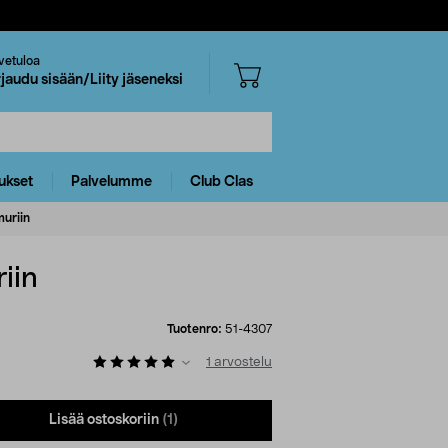
vetuloa
rjaudu sisään/Liity jäseneksi
ukset
Palvelumme
Club Clas
uriin
iin
Tuotenro:
51-4307
1
arvostelu
Lisää ostoskoriin
(1)