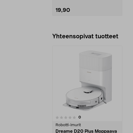
19,90
Lisää ostoskoriin
Yhteensopivat tuotteet
arvostelut
0
0 viidestä
tähdestä
Robotti-imurit
Dreame D20 Plus Moppaava