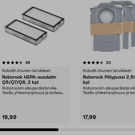
4.5 viidestä
arvostelut
4.5 viidestä
arvostelut
48
23
tähdestä
Robotti-imurien tarvikkeet
Robotti-imurien tarvikkeet
Roborock HEPA-suodatin
Roborock Pölypussi 2,5l
Q5/Q7/Q8, 2 kpl
kpl
Roborockin alkuperäistarvike.
Roborockin alkuperäistarvik
Taattu yhteensopivuus ja korkea
Taattu yhteensopivuus ja ko
laatu. Tehokas suo...
laatu. 2,5 litran ...
19,99
17,99