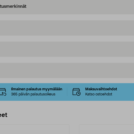
oitusmerkinnät
Ilmainen palautus myymälään
Maksuvaihtoehdot
365 päivän palautusoikeus
Katso ostoehdot
eet