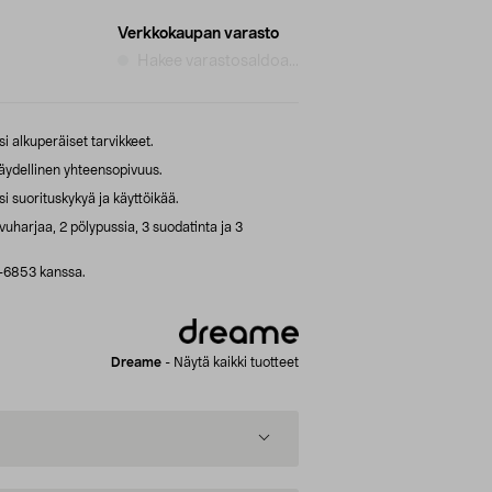
Verkkokaupan varasto
Hakee varastosaldoa...
 alkuperäiset tarvikkeet.
äydellinen yhteensopivuus.
i suorituskykyä ja käyttöikää.
ivuharjaa, 2 pölypussia, 3 suodatinta ja 3
-6853 kanssa.
Dreame
-
Näytä kaikki tuotteet