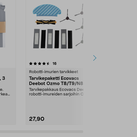
5.0 viidestä
arvostelut
5.0
16
1
tähdestä
tähdestä
Robotti-imurien tarvikkeet
Robotti-imuri
, 3
Tarvikepaketti Ecovacs
Dreame D10
Deebot Ozmo T8/T9/N8
Plus Pölypu
e.
Tarvikepakkaus Ecovacs Deebot -
Original Dust 
rkea
robotti-imureiden sarjoihin Ozmo
Pölypussit s
N8, N8 Pro, N8 P...
robotti-imurei
27,90
18,99