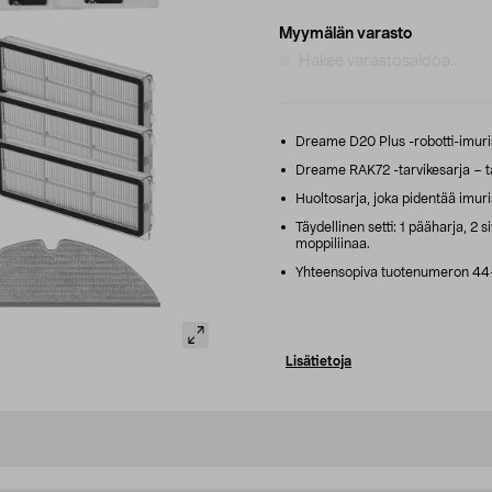
Myymälän varasto
Hakee varastosaldoa...
Dreame D20 Plus -robotti-imurisi
Dreame RAK72 -tarvikesarja – t
Huoltosarja, joka pidentää imuris
Täydellinen setti: 1 pääharja, 2 s
moppiliinaa.
Yhteensopiva tuotenumeron 44
Lisätietoja