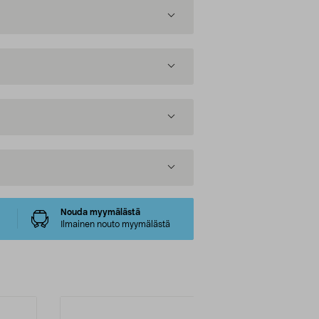
Nouda myymälästä
Ilmainen nouto myymälästä