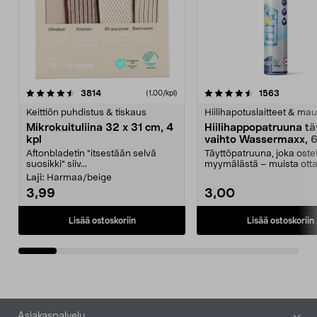
4.5viidestä
arvostelut
4.5viidestä
arvostelu
3814
1563
(1,00/kpl)
tähdestä
t
Keittiön puhdistus & tiskaus
Hiilihapotuslaitteet & mau
Mikrokuituliina 32 x 31 cm, 4
Hiilihappopatruuna tä
kpl
vaihto Wassermaxx, 6
Aftonbladetin "itsestään selvä
Täyttöpatruuna, joka ost
suosikki" siiv...
myymälästä – muista ott
patruuna mukaasi m...
Laji:
Harmaa/beige
3,99
3,00
Lisää ostoskoriin
Lisää ostoskoriin
Alatunniste
Asiakaspalvelu