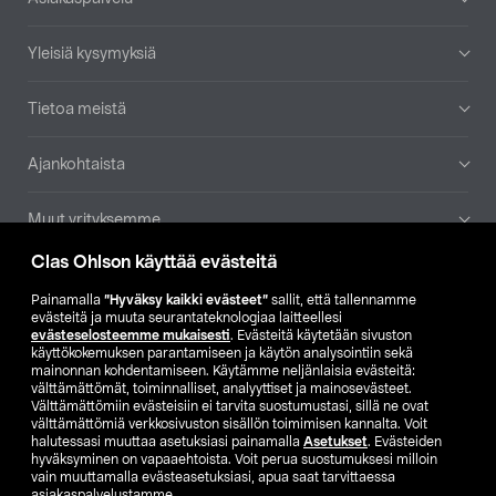
Yleisiä kysymyksiä
Tietoa meistä
Ajankohtaista
Muut yrityksemme
Clas Ohlson käyttää evästeitä
Etsi myymälä
Painamalla
”Hyväksy kaikki evästeet”
sallit, että tallennamme
evästeitä ja muuta seurantateknologiaa laitteellesi
SE
NO
FI
evästeselosteemme mukaisesti
. Evästeitä käytetään sivuston
käyttökokemuksen parantamiseen ja käytön analysointiin sekä
FI
SV
mainonnan kohdentamiseen. Käytämme neljänlaisia evästeitä:
välttämättömät, toiminnalliset, analyyttiset ja mainosevästeet.
Välttämättömiin evästeisiin ei tarvita suostumustasi, sillä ne ovat
välttämättömiä verkkosivuston sisällön toimimisen kannalta. Voit
halutessasi muuttaa asetuksiasi painamalla
Asetukset
. Evästeiden
hyväksyminen on vapaaehtoista. Voit perua suostumuksesi milloin
vain muuttamalla evästeasetuksiasi, apua saat tarvittaessa
asiakaspalvelustamme.