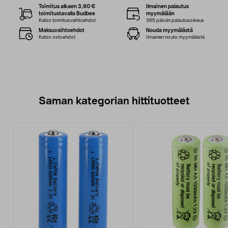
Toimitus alkaen 3,90 €
Ilmainen palautus
toimitustavalla Budbee
myymälään
Katso toimitusvaihtoehdot
365 päivän palautusoikeus
Maksuvaihtoehdot
Nouda myymälästä
Katso ostoehdot
Ilmainen nouto myymälästä
Saman kategorian hittituotteet