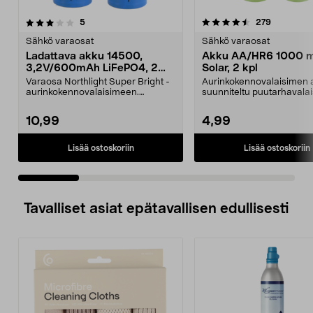
4.5 viidestä
arvostelut
4.5 viidestä
arvostelut
5
279
tähdestä
t
Sähkö varaosat
Sähkö varaosat
Ladattava akku 14500,
Akku AA/HR6 1000 
3,2V/600mAh LiFePO4, 2
Solar, 2 kpl
kpl
Varaosa Northlight Super Bright -
Aurinkokennovalaisimen 
aurinkokennovalaisimeen.
suunniteltu puutarhavalai
Ladattava litiumakku 1...
jotka toimivat aur...
10,99
4,99
Lisää ostoskoriin
Lisää ostoskoriin
Tavalliset asiat epätavallisen edullisesti