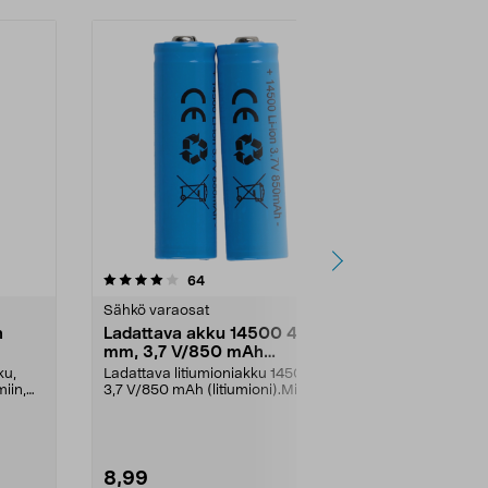
4.5 viidestä
arvostelut
4.5
64
1
tähdestä
tähdestä
Sähkö varaosat
Sähkö varaos
h
Ladattava akku 14500 49
Akku AA/H
mm, 3,7 V/850 mAh
Solar, 2 kpl
litiumioni, 2 kpl
ku,
Ladattava litiumioniakku 14500,
Aurinkokenno
iin,
3,7 V/850 mAh (litiumioni).Mitat:
suunniteltu p
49 x 14 mmSopi...
jotka toimivat 
8,99
3,99