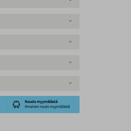
Nouda myymälästä
Ilmainen nouto myymälästä