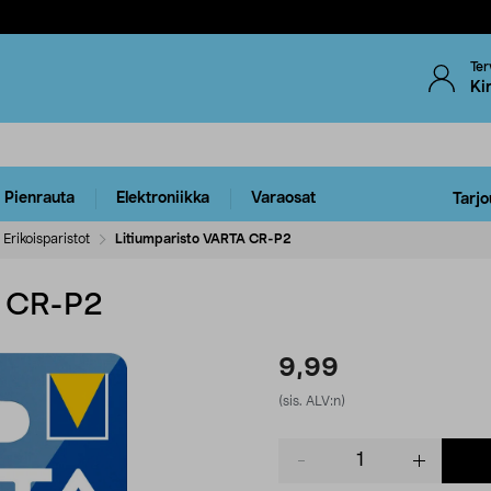
Ter
Ki
Pienrauta
Elektroniikka
Varaosat
Tarjo
Erikoisparistot
Litiumparisto VARTA CR-P2
A CR-P2
9,99
(sis. ALV:n)
Product
quantity