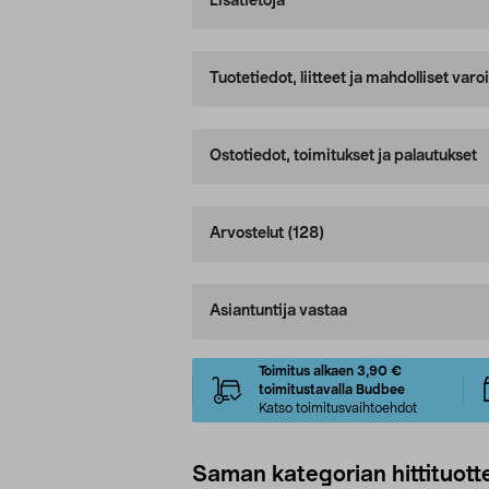
Lisätietoja
Tuotetiedot, liitteet ja mahdolliset var
Ostotiedot, toimitukset ja palautukset
Arvostelut
(128)
Asiantuntija vastaa
Toimitus alkaen 3,90 €
toimitustavalla Budbee
Katso toimitusvaihtoehdot
Saman kategorian hittituott