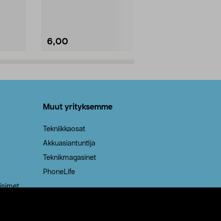
Kestävä, jopa 50 % suurempi ...
roskapussi u
Roskapussi, jo
6,00
2,00
Lisää ostoskoriin
Lisää
Muut yrityksemme
Tekniikkaosat
Akkuasiantuntija
Teknikmagasinet
PhoneLife
isimet