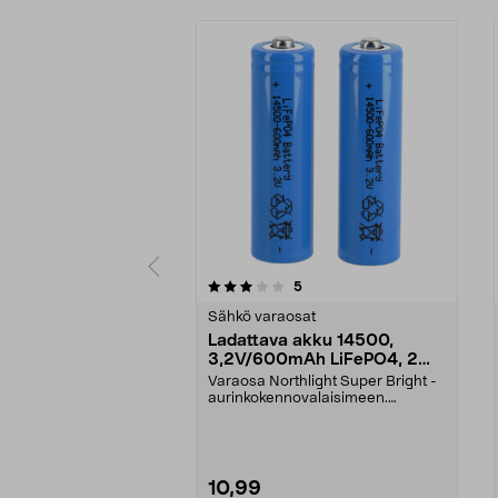
0 viidestä
4.5 viidestä
arvostelut
5
tähdestä
tähdestä
Sähkö varaosat
Ladattava akku 14500,
3,2V/600mAh LiFePO4, 2
kpl
Varaosa Northlight Super Bright -
aurinkokennovalaisimeen.
Ladattava litiumakku 1...
10,99