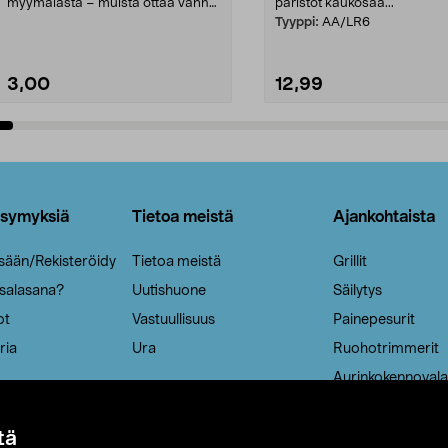
myymälästä – muista ottaa vanha
paristot kaukosää...
patruuna mukaasi m...
Tyyppi:
AA/LR6
3,00
12,99
Lisää ostoskoriin
Lisää ostoskoriin
ysymyksiä
Tietoa meistä
Ajankohtaista
isään/Rekisteröidy
Tietoa meistä
Grillit
 salasana?
Uutishuone
Säilytys
ot
Vastuullisuus
Painepesurit
ria
Ura
Ruohotrimmerit
Aurinkokennovala
tä