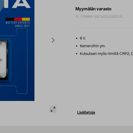
Myymälän varasto
Hakee varastosaldoa...
6 V.
Kameroihin ym.
Kutsutaan myös nimillä CRP2, D
Lisätietoja