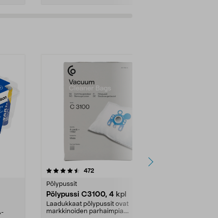
4.5viidestä
arvostelut
4.5
472
6
tähdestä
tähdestä
Pölypussit
Kierrätys & ro
Pölypussi C3100, 4 kpl
Roskapussi,
kahvat, 30 l
Laadukkaat pölypussit ovat
markkinoiden parhaimpia.
A-
Testivoittaja 