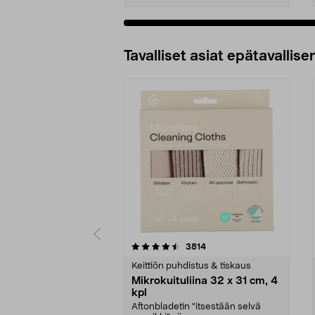
Tavalliset asiat epätavallisen
5viidestä
4.5viidestä
arvostelut
3814
tähdestä
tähdestä
Keittiön puhdistus & tiskaus
Mikrokuituliina 32 x 31 cm, 4
kpl
Aftonbladetin "itsestään selvä