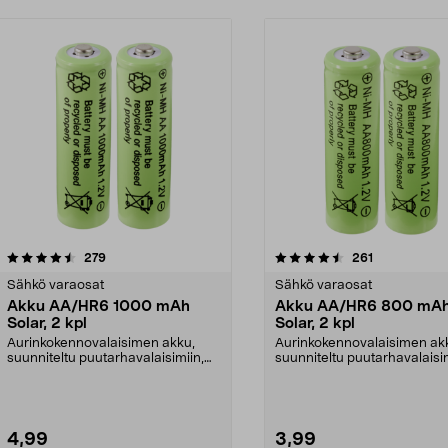
4.5 viidestä
arvostelut
4.0 viidestä
arvostelut
279
261
tähdestä
Sähkö varaosat
Sähkö varaosat
Akku AA/HR6 1000 mAh
Akku AA/HR6 800 mA
Solar, 2 kpl
Solar, 2 kpl
Aurinkokennovalaisimen akku,
Aurinkokennovalaisimen ak
suunniteltu puutarhavalaisimiin,
suunniteltu puutarhavalaisim
jotka toimivat aur...
jotka toimivat aur...
4,99
3,99