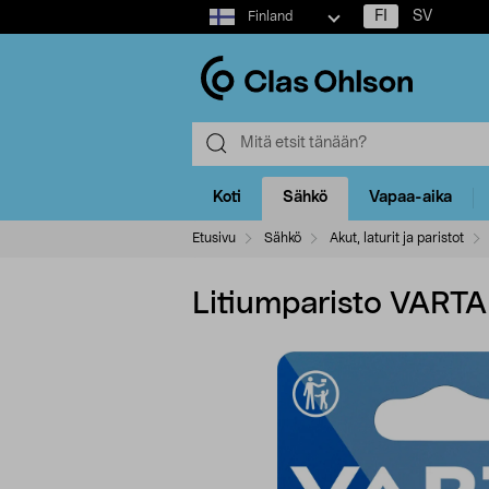
Select
FI
SV
Finland
market
Koti
Sähkö
Vapaa-aika
Etusivu
Sähkö
Akut, laturit ja paristot
Litiumparisto VART