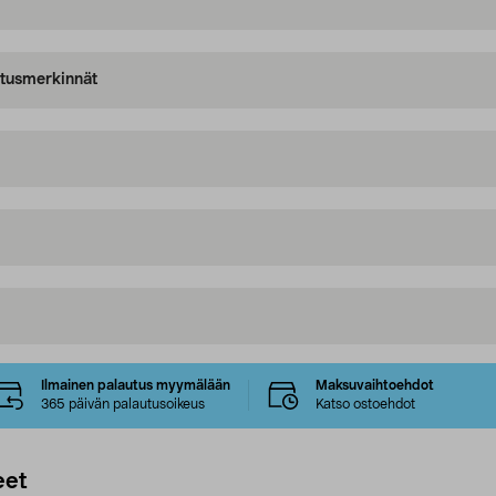
oitusmerkinnät
Ilmainen palautus myymälään
Maksuvaihtoehdot
365 päivän palautusoikeus
Katso ostoehdot
eet