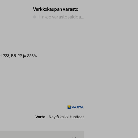
Verkkokaupan varasto
Hakee varastosaldoa...
L223, BR-2P ja 223A.
Varta
-
Näytä kaikki tuotteet