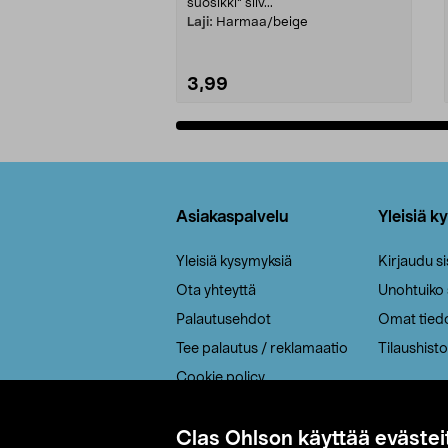
suosikki" siiv...
Laji:
Harmaa/beige
3,99
Lisää ostoskoriin
Alatunniste
Asiakaspalvelu
Yleisiä k
Yleisiä kysymyksiä
Kirjaudu s
Ota yhteyttä
Unohtuiko
Palautusehdot
Omat tied
Tee palautus / reklamaatio
Tilaushisto
Cookie policy
Toimitustavat
Saavutettavuus
Clas Ohlson käyttää evästei