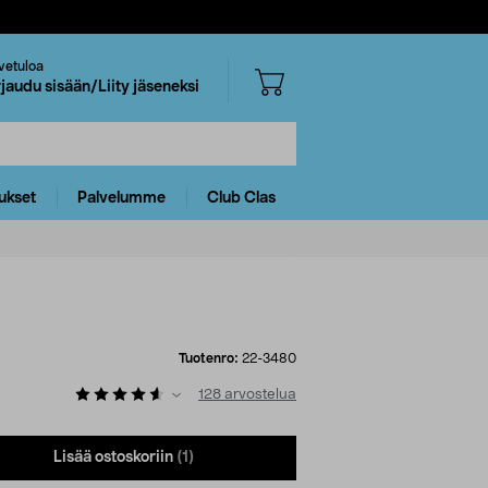
vetuloa
rjaudu sisään/Liity jäseneksi
ukset
Palvelumme
Club Clas
Tuotenro:
22-3480
128
arvostelua
Lisää ostoskoriin
(1)