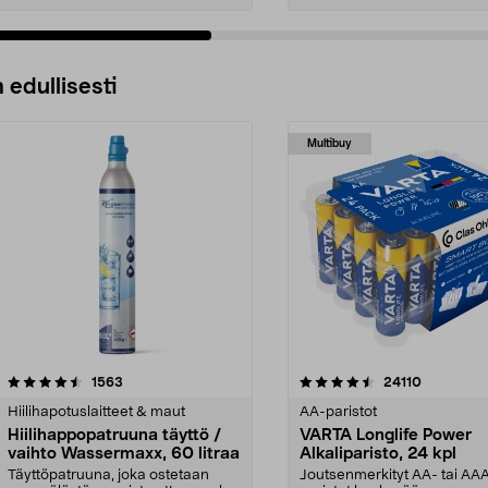
 edullisesti
Multibuy
4.5viidestä
arvostelut
4.5viidestä
arvostelut
1563
24110
tähdestä
Hiilihapotuslaitteet & maut
AA-paristot
Hiilihappopatruuna täyttö /
VARTA Longlife Power
vaihto Wassermaxx, 60 litraa
Alkaliparisto, 24 kpl
Täyttöpatruuna, joka ostetaan
Joutsenmerkityt AA- tai AA