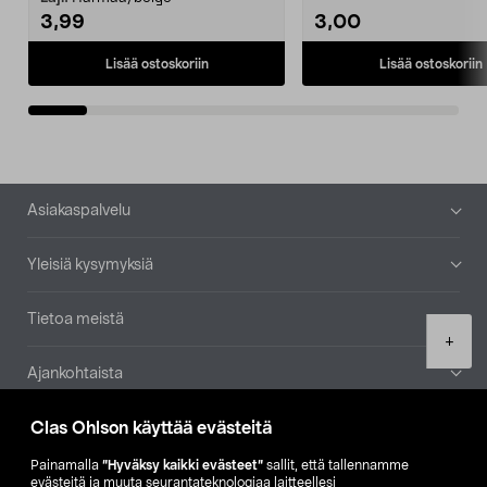
3,99
3,00
Lisää ostoskoriin
Lisää ostoskoriin
Alatunniste
Asiakaspalvelu
Yleisiä kysymyksiä
Tietoa meistä
Product
+
quantity
Ajankohtaista
Clas Ohlson käyttää evästeitä
Muut yrityksemme
Painamalla
”Hyväksy kaikki evästeet”
sallit, että tallennamme
Etsi myymälä
evästeitä ja muuta seurantateknologiaa laitteellesi