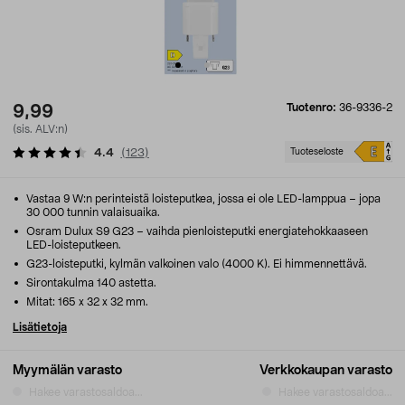
Tuotenro:
36-9336-2
9,99
(sis. ALV:n)
4.4
(
123
)
Tuoteseloste
Vastaa 9 W:n perinteistä loisteputkea, jossa ei ole LED-lamppua – jopa
30 000 tunnin valaisuaika.
Osram Dulux S9 G23 – vaihda pienloisteputki energiatehokkaaseen
LED-loisteputkeen.
G23-loisteputki, kylmän valkoinen valo (4000 K). Ei himmennettävä.
Sirontakulma 140 astetta.
Mitat: 165 x 32 x 32 mm.
Lisätietoja
Myymälän varasto
Verkkokaupan varasto
Hakee varastosaldoa...
Hakee varastosaldoa...