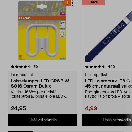
-44%
4.5 viidestä
arvostelut
4.5 viidestä
arvostelut
70
442
tähdestä
t
Loisteputket
Loisteputket
Loistelamppu LED GR8 7 W
LED Loisteputki T8 G
SQ16 Osram Dulux
45 cm, neutraali valk
Vastaa 16 W:n perinteistä
Energiatehokas LED-valo,
loisteputkea, jossa ei ole LED-
käyttöikä on pitkä – sopii l
lamppua – jopa 30 000 t...
45 cm:n vala...
24,95
4,99
Lisää ostoskoriin
Lisää ostoskoriin