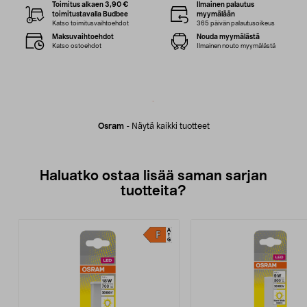
Toimitus alkaen 3,90 €
Ilmainen palautus
toimitustavalla Budbee
myymälään
Katso toimitusvaihtoehdot
365 päivän palautusoikeus
Maksuvaihtoehdot
Nouda myymälästä
Katso ostoehdot
Ilmainen nouto myymälästä
Osram
-
Näytä kaikki tuotteet
Haluatko ostaa lisää saman sarjan
tuotteita?