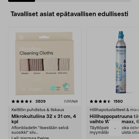
Tavalliset asiat epätavallisen edullisesti
4.5viidestä
arvostelut
4.5viidestä
arvostel
3809
1560
(1,00/kpl)
tähdestä
t
Keittiön puhdistus & tiskaus
Hiilihapotuslaitteet & mau
Mikrokuituliina 32 x 31 cm, 4
Hiilihappopatruuna tä
kpl
vaihto Wassermaxx, 6
Aftonbladetin "itsestään selvä
Täyttöpatruuna, joka ost
-
suosikki" siiv...
myymälästä – muista ott
patruuna mukaasi m...
Laji:
Harmaa/beige