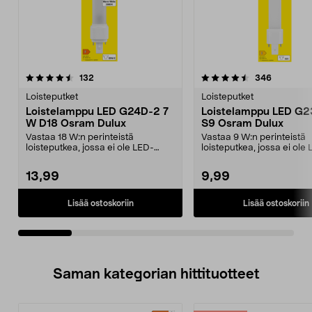
4.5viidestä
arvostelut
4.5viidestä
arvostelut
132
346
tähdestä
t
Loisteputket
Loisteputket
Loistelamppu LED G24D-2 7
Loistelamppu LED G2
W D18 Osram Dulux
S9 Osram Dulux
Vastaa 18 W:n perinteistä
Vastaa 9 W:n perinteistä
loisteputkea, jossa ei ole LED-
loisteputkea, jossa ei ole
lamppua – jopa 30 000 t...
lamppua – jopa 30 000 tu.
13,99
9,99
Lisää ostoskoriin
Lisää ostoskoriin
Saman kategorian hittituotteet