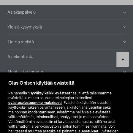
Alatunniste
Asiakaspalvelu
Yleisiä kysymyksiä
Tietoa meistä
Ajankohtaista
Product
+
quantity
Muut yrityksemme
Clas Ohlson käyttää evästeitä
Etsi myymälä
Painamalla
”Hyväksy kaikki evästeet”
sallit, että tallennamme
evästeitä ja muuta seurantateknologiaa laitteellesi
SE
NO
FI
evästeselosteemme mukaisesti
. Evästeitä käytetään sivuston
käyttökokemuksen parantamiseen ja käytön analysointiin sekä
FI
SV
mainonnan kohdentamiseen. Käytämme neljänlaisia evästeitä:
välttämättömät, toiminnalliset, analyyttiset ja mainosevästeet.
Välttämättömiin evästeisiin ei tarvita suostumustasi, sillä ne ovat
välttämättömiä verkkosivuston sisällön toimimisen kannalta. Voit
halutessasi muuttaa asetuksiasi painamalla
Asetukset
. Evästeiden