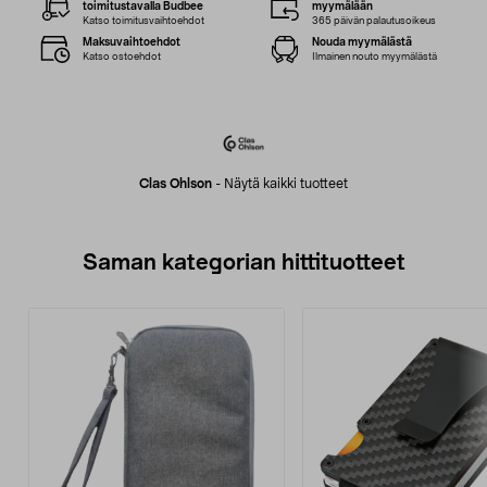
toimitustavalla Budbee
myymälään
Katso toimitusvaihtoehdot
365 päivän palautusoikeus
Maksuvaihtoehdot
Nouda myymälästä
Katso ostoehdot
Ilmainen nouto myymälästä
Clas Ohlson
-
Näytä kaikki tuotteet
Saman kategorian hittituotteet