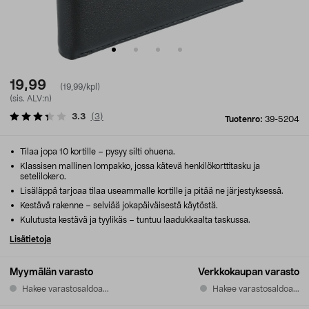
19,99
(19,99/kpl)
(sis. ALV:n)
3.3
(
3
)
Tuotenro:
39-5204
Tilaa jopa 10 kortille – pysyy silti ohuena.
Klassisen mallinen lompakko, jossa kätevä henkilökorttitasku ja
setelilokero.
Lisäläppä tarjoaa tilaa useammalle kortille ja pitää ne järjestyksessä.
Kestävä rakenne – selviää jokapäiväisestä käytöstä.
Kulutusta kestävä ja tyylikäs – tuntuu laadukkaalta taskussa.
Lisätietoja
Myymälän varasto
Verkkokaupan varasto
Hakee varastosaldoa...
Hakee varastosaldoa...