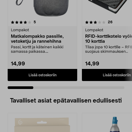
3.5 viidestä
arvostelut
4.5 viidestä
arvostelut
5
26
tähdestä
t
Lompakot
Lompakot
Matkalompakko passille,
RFID-korttikotelo vyökl
vetoketju ja rannehihna
10 korttia
Passi, kortit ja käteinen kaikki
Tilaa jopa 10 kortille – RF
samassa paikassa.
suojaus skimmauksen
Matkalompakko passille useill...
estämiseksi. Tyylikäs hiiliku
14,99
14,99
Lisää ostoskoriin
Lisää ostoskoriin
Tavalliset asiat epätavallisen edullisesti