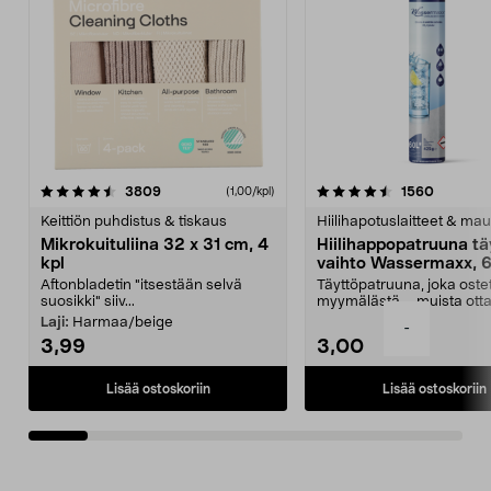
4.5viidestä
arvostelut
4.5viidestä
arvostel
3809
1560
(1,00/kpl)
tähdestä
t
Keittiön puhdistus & tiskaus
Hiilihapotuslaitteet & mau
Mikrokuituliina 32 x 31 cm, 4
Hiilihappopatruuna tä
kpl
vaihto Wassermaxx, 6
Aftonbladetin "itsestään selvä
Täyttöpatruuna, joka ost
suosikki" siiv...
myymälästä – muista ott
patruuna mukaasi m...
Laji:
Harmaa/beige
-
3,99
3,00
Lisää ostoskoriin
Lisää ostoskoriin