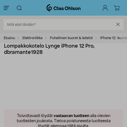
Etusivu
Elektroniikka
Puhelimen kuoret & kotelot
iPhone 12 -kuore
Lompakkokotelo Lynge iPhone 12 Pro,
dbramante1928
Toivottavasti löydät
vastaavan tuotteen
alla olevien
tuotteiden joukosta.
Tietoa poistuneesta tuotteesta
löydät alempaa tältä sivulta.