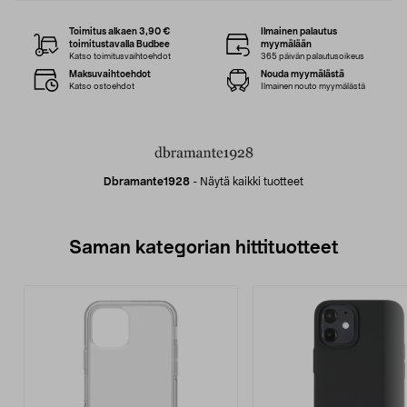
Toimitus alkaen 3,90 €
Ilmainen palautus
toimitustavalla Budbee
myymälään
Katso toimitusvaihtoehdot
365 päivän palautusoikeus
Maksuvaihtoehdot
Nouda myymälästä
Katso ostoehdot
Ilmainen nouto myymälästä
Dbramante1928
-
Näytä kaikki tuotteet
Saman kategorian hittituotteet