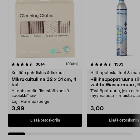
4.5viidestä
arvostelut
4.5viidestä
arvostelu
3814
1563
(1,00/kpl)
tähdestä
t
Keittiön puhdistus & tiskaus
Hiilihapotuslaitteet & mau
Mikrokuituliina 32 x 31 cm, 4
Hiilihappopatruuna tä
kpl
vaihto Wassermaxx, 6
Aftonbladetin "itsestään selvä
Täyttöpatruuna, joka ost
suosikki" siiv...
myymälästä – muista ott
patruuna mukaasi m...
Laji:
Harmaa/beige
3,99
3,00
Lisää ostoskoriin
Lisää ostoskoriin