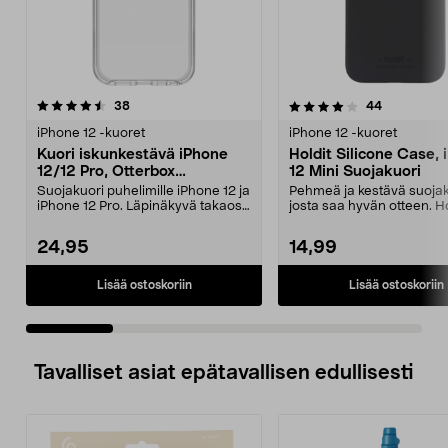
4.0 viidestä
arvostelut
4.5 viidestä
arvostelut
38
44
tähdestä
t
iPhone 12 -kuoret
iPhone 12 -kuoret
Kuori iskunkestävä iPhone
Holdit Silicone Case,
12/12 Pro, Otterbox
12 Mini Suojakuori
Symmetry
Suojakuori puhelimille iPhone 12 ja
Pehmeä ja kestävä suojak
iPhone 12 Pro. Läpinäkyvä takaosa
josta saa hyvän otteen. Ho
korostaa p...
silikonikuori iPh...
24,95
14,99
Lisää ostoskoriin
Lisää ostoskoriin
Tavalliset asiat epätavallisen edullisesti