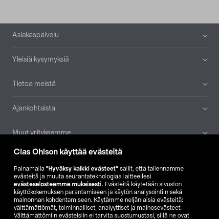
Alatunniste
Asiakaspalvelu
Yleisiä kysymyksiä
Tietoa meistä
Ajankohtaista
Muut yrityksemme
Clas Ohlson käyttää evästeitä
Etsi myymälä
Painamalla
”Hyväksy kaikki evästeet”
sallit, että tallennamme
evästeitä ja muuta seurantateknologiaa laitteellesi
SE
NO
FI
evästeselosteemme mukaisesti
. Evästeitä käytetään sivuston
käyttökokemuksen parantamiseen ja käytön analysointiin sekä
FI
SV
mainonnan kohdentamiseen. Käytämme neljänlaisia evästeitä:
välttämättömät, toiminnalliset, analyyttiset ja mainosevästeet.
Välttämättömiin evästeisiin ei tarvita suostumustasi, sillä ne ovat