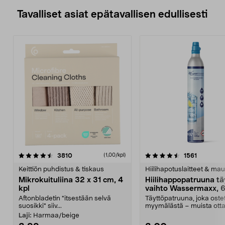
Tavalliset asiat epätavallisen edullisesti
4.5viidestä
arvostelut
4.5viidestä
arvostelu
3810
1561
(1,00/kpl)
tähdestä
t
Keittiön puhdistus & tiskaus
Hiilihapotuslaitteet & mau
Mikrokuituliina 32 x 31 cm, 4
Hiilihappopatruuna tä
kpl
vaihto Wassermaxx, 6
Aftonbladetin "itsestään selvä
Täyttöpatruuna, joka ost
suosikki" siiv...
myymälästä – muista ott
patruuna mukaasi m...
Laji:
Harmaa/beige