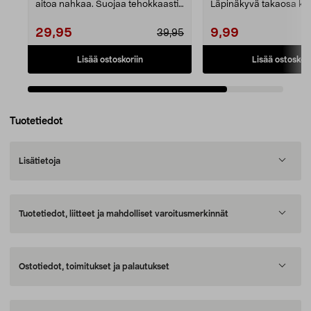
aitoa nahkaa. Suojaa tehokkaasti
Läpinäkyvä takaosa ko
naarmuilta ja i...
puhelimen designi...
29,95
9,99
39,95
Lisää ostoskoriin
Lisää ostoskori
Tuotetiedot
Lisätietoja
Tuotetiedot, liitteet ja mahdolliset varoitusmerkinnät
Ostotiedot, toimitukset ja palautukset