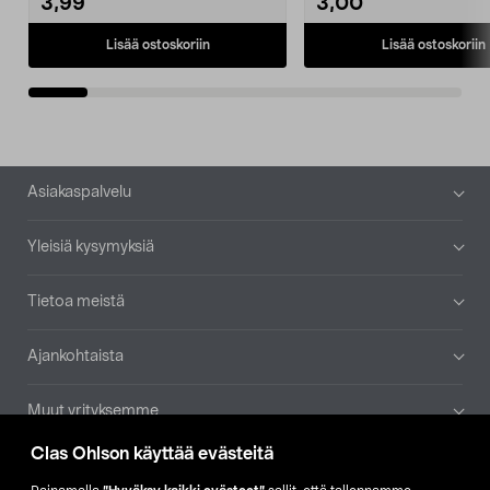
3,99
3,00
Lisää ostoskoriin
Lisää ostoskoriin
Alatunniste
Asiakaspalvelu
Yleisiä kysymyksiä
Tietoa meistä
Ajankohtaista
Muut yrityksemme
Clas Ohlson käyttää evästeitä
Etsi myymälä