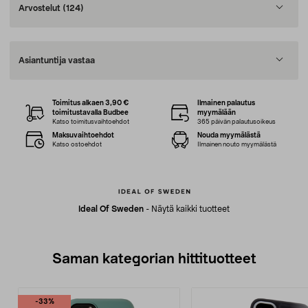
Arvostelut
(124)
Asiantuntija vastaa
Toimitus alkaen 3,90 €
Ilmainen palautus
toimitustavalla Budbee
myymälään
Katso toimitusvaihtoehdot
365 päivän palautusoikeus
Maksuvaihtoehdot
Nouda myymälästä
Katso ostoehdot
Ilmainen nouto myymälästä
Ideal Of Sweden
-
Näytä kaikki tuotteet
Saman kategorian hittituotteet
-33%