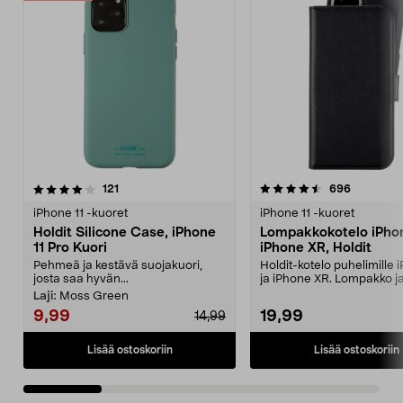
4.5 viidestä
arvostelut
4.5 viidestä
arvostelut
121
696
tähdestä
t
iPhone 11 -kuoret
iPhone 11 -kuoret
Holdit Silicone Case, iPhone
Lompakkokotelo iPhon
11 Pro Kuori
iPhone XR, Holdit
Pehmeä ja kestävä suojakuori,
Holdit-kotelo puhelimille 
josta saa hyvän...
ja iPhone XR. Lompakko j
kännykkäkotelo sam...
Laji:
Moss Green
9,99
19,99
14,99
Lisää ostoskoriin
Lisää ostoskoriin