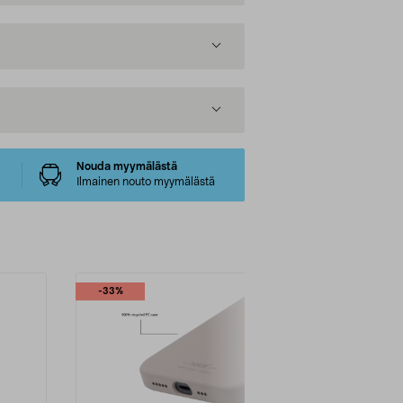
Nouda myymälästä
Ilmainen nouto myymälästä
-33%