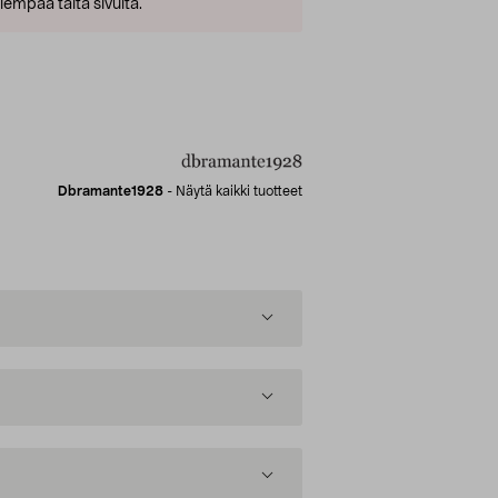
empaa tältä sivulta.
Dbramante1928
-
Näytä kaikki tuotteet