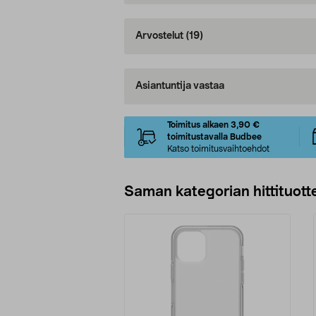
Arvostelut
(19)
Asiantuntija vastaa
Toimitus alkaen 3,90 €
toimitustavalla Budbee
Katso toimitusvaihtoehdot
Saman kategorian hittituott