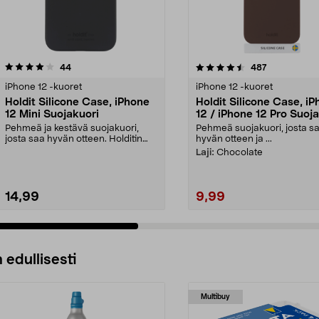
4.5 viidestä
arvostelut
4.0 viidestä
arvostelut
44
487
tähdestä
iPhone 12 -kuoret
iPhone 12 -kuoret
Holdit Silicone Case, iPhone
Holdit Silicone Case, i
12 Mini Suojakuori
12 / iPhone 12 Pro Suoj
Pehmeä ja kestävä suojakuori,
Pehmeä suojakuori, josta s
josta saa hyvän otteen. Holditin
hyvän otteen ja ...
silikonikuori iPh...
Laji:
Chocolate
14,99
9,99
 edullisesti
Multibuy