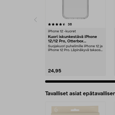
5 viidestä
4.0 viidestä
arvostelut
38
tähdestä
tähdestä
iPhone 12 -kuoret
Kuori iskunkestävä iPhone
12/12 Pro, Otterbox
Symmetry
Suojakuori puhelimille iPhone 12 ja
iPhone 12 Pro. Läpinäkyvä takaosa
korostaa p...
24,95
Tavalliset asiat epätavallisen