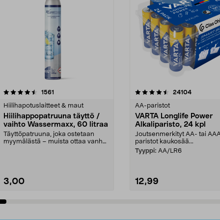
4.5viidestä
arvostelut
4.5viidestä
arvostelut
1561
24104
tähdestä
Hiilihapotuslaitteet & maut
AA-paristot
Hiilihappopatruuna täyttö /
VARTA Longlife Power
vaihto Wassermaxx, 60 litraa
Alkaliparisto, 24 kpl
Täyttöpatruuna, joka ostetaan
Joutsenmerkityt AA- tai AA
myymälästä – muista ottaa vanha
paristot kaukosää...
patruuna mukaasi m...
Tyyppi:
AA/LR6
3,00
12,99
Lisää ostoskoriin
Lisää ostoskoriin