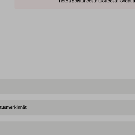
Tietoa poistuneesta tuotteesta löydät al
oitusmerkinnät