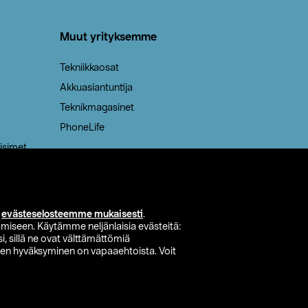
Muut yrityksemme
Tekniikkaosat
Akkuasiantuntija
Teknikmagasinet
PhoneLife
isimet
i
evästeselosteemme mukaisesti
.
miseen. Käytämme neljänlaisia evästeitä:
i, sillä ne ovat välttämättömiä
den hyväksyminen on vapaaehtoista. Voit
si myymälä