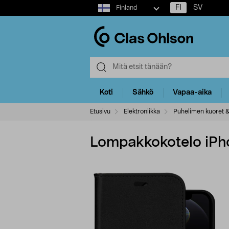
Select
FI
SV
Finland
market
Koti
Sähkö
Vapaa-aika
Etusivu
Elektroniikka
Puhelimen kuoret &
Lompakkokotelo iPho