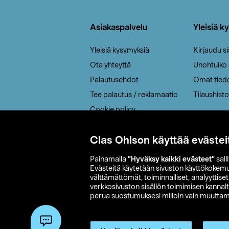
Alatunniste
Asiakaspalvelu
Yleisiä k
Yleisiä kysymyksiä
Kirjaudu s
Ota yhteyttä
Unohtuiko
Palautusehdot
Omat tied
Tee palautus / reklamaatio
Tilaushisto
Cookie policy
Toimitustavat
Clas Ohlson käyttää evästei
Saavutettavuus
Painamalla
”Hyväksy kaikki evästeet”
sall
Evästeitä käytetään sivuston käyttökokem
välttämättömät, toiminnalliset, analyyttise
verkkosivuston sisällön toimimisen kannalt
perua suostumuksesi milloin vain muuttama
© 2026 Clas