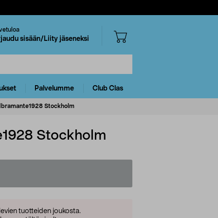
vetuloa
rjaudu sisään/Liity jäseneksi
ukset
Palvelumme
Club Clas
, dbramante1928 Stockholm
te1928 Stockholm
levien tuotteiden joukosta.