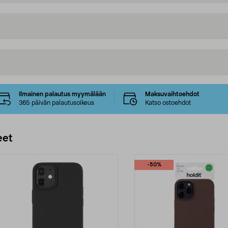
Ilmainen palautus myymälään
Maksuvaihtoehdot
365 päivän palautusoikeus
Katso ostoehdot
eet
-50%