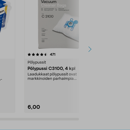
4.5viidestä
arvostelut
4.5
471
6
tähdestä
tähdestä
Pölypussit
Kierrätys & ro
Pölypussi C3100, 4 kpl
Roskapussi,
kahvat, 30 l
Laadukkaat pölypussit ovat
markkinoiden parhaimpia.
A-
Testivoittaja 
Kestävä, jopa 50 % suurempi ...
roskapussi u
Roskapussi, jo
6,00
2,00
Lisää ostoskoriin
Lisää