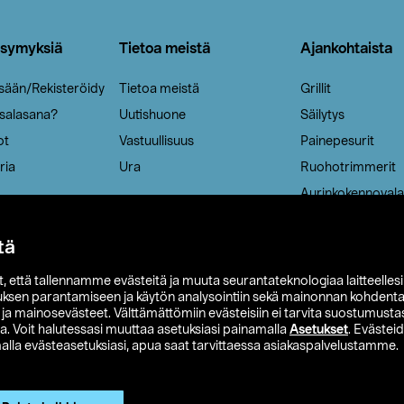
ysymyksiä
Tietoa meistä
Ajankohtaista
isään/Rekisteröidy
Tietoa meistä
Grillit
 salasana?
Uutishuone
Säilytys
ot
Vastuullisuus
Painepesurit
ria
Ura
Ruohotrimmerit
Aurinkokennovala
tä
it, että tallennamme evästeitä ja muuta seurantateknologiaa laitteelles
uksen parantamiseen ja käytön analysointiin sekä mainonnan kohdenta
t ja mainosevästeet. Välttämättömiin evästeisiin ei tarvita suostumustas
a. Voit halutessasi muuttaa asetuksiasi painamalla
Asetukset
. Evästei
lla evästeasetuksiasi, apua saat tarvittaessa asiakaspalvelustamme.
 Ohlson
Club Clas
Ostoehdot
Tietosuojaseloste
Et
Näytä hinnat ilman ALV:a