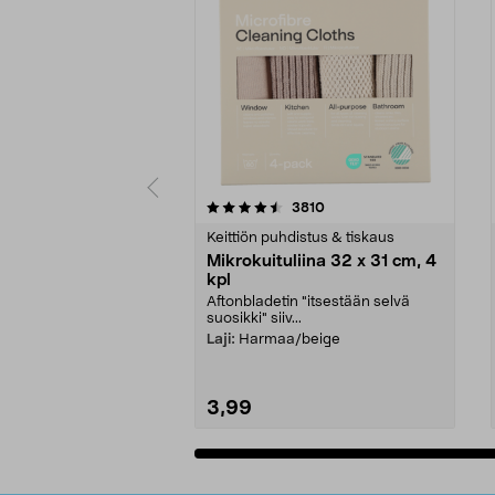
5viidestä
4.5viidestä
arvostelut
3810
tähdestä
tähdestä
Keittiön puhdistus & tiskaus
Mikrokuituliina 32 x 31 cm, 4
kpl
Aftonbladetin "itsestään selvä
suosikki" siiv...
Laji:
Harmaa/beige
3,99
Lisää ostoskoriin