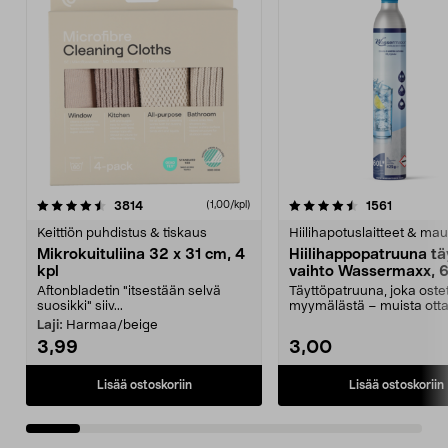
4.5viidestä
arvostelut
4.5viidestä
arvostelu
3814
1561
(1,00/kpl)
tähdestä
t
Keittiön puhdistus & tiskaus
Hiilihapotuslaitteet & mau
Mikrokuituliina 32 x 31 cm, 4
Hiilihappopatruuna tä
kpl
vaihto Wassermaxx, 6
Aftonbladetin "itsestään selvä
Täyttöpatruuna, joka ost
suosikki" siiv...
myymälästä – muista ott
patruuna mukaasi m...
Laji:
Harmaa/beige
3,99
3,00
Lisää ostoskoriin
Lisää ostoskoriin