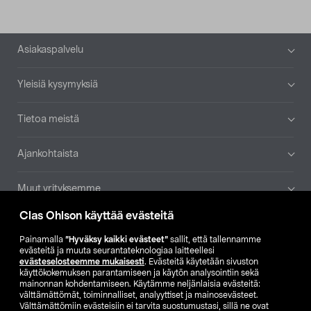
Alatunniste
Asiakaspalvelu
Yleisiä kysymyksiä
Tietoa meistä
Ajankohtaista
Muut yrityksemme
Clas Ohlson käyttää evästeitä
Etsi myymälä
Painamalla
”Hyväksy kaikki evästeet”
sallit, että tallennamme
evästeitä ja muuta seurantateknologiaa laitteellesi
SE
NO
FI
evästeselosteemme mukaisesti
. Evästeitä käytetään sivuston
käyttökokemuksen parantamiseen ja käytön analysointiin sekä
FI
SV
mainonnan kohdentamiseen. Käytämme neljänlaisia evästeitä:
välttämättömät, toiminnalliset, analyyttiset ja mainosevästeet.
Välttämättömiin evästeisiin ei tarvita suostumustasi, sillä ne ovat