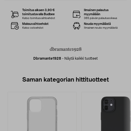
Toimitus alkaen 3,90 €
Ilmainen palautus
toimitustavalla Budbee
myymälään
Katso toimitusvaihtoehdot
365 päivän palautusoikeus
Maksuvaihtoehdot
Nouda myymälästä
Katso ostoehdot
Ilmainen nouto myymälästä
Dbramante1928
-
Näytä kaikki tuotteet
Saman kategorian hittituotteet