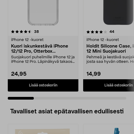
4.0 viidestä
arvostelut
4.5 viidestä
arvostelut
38
44
tähdestä
t
iPhone 12 -kuoret
iPhone 12 -kuoret
Kuori iskunkestävä iPhone
Holdit Silicone Case,
12/12 Pro, Otterbox
12 Mini Suojakuori
Symmetry
Suojakuori puhelimille iPhone 12 ja
Pehmeä ja kestävä suojak
iPhone 12 Pro. Läpinäkyvä takaosa
josta saa hyvän otteen. Ho
korostaa p...
silikonikuori iPh...
24,95
14,99
Lisää ostoskoriin
Lisää ostoskoriin
Tavalliset asiat epätavallisen edullisesti