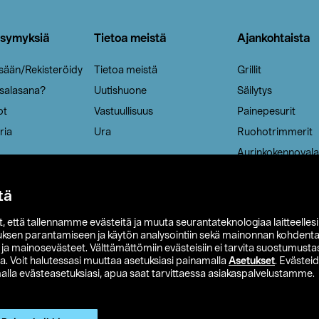
ysymyksiä
Tietoa meistä
Ajankohtaista
isään/Rekisteröidy
Tietoa meistä
Grillit
 salasana?
Uutishuone
Säilytys
ot
Vastuullisuus
Painepesurit
ria
Ura
Ruohotrimmerit
Aurinkokennovala
tä
it, että tallennamme evästeitä ja muuta seurantateknologiaa laitteelles
uksen parantamiseen ja käytön analysointiin sekä mainonnan kohdenta
t ja mainosevästeet. Välttämättömiin evästeisiin ei tarvita suostumustas
a. Voit halutessasi muuttaa asetuksiasi painamalla
Asetukset
. Evästei
lla evästeasetuksiasi, apua saat tarvittaessa asiakaspalvelustamme.
 Ohlson
Club Clas
Ostoehdot
Tietosuojaseloste
Et
Näytä hinnat ilman ALV:a