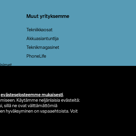
Muut yrityksemme
Tekniikkaosat
Akkuasiantuntija
Teknikmagasinet
PhoneLife
isimet
i
evästeselosteemme mukaisesti
.
miseen. Käytämme neljänlaisia evästeitä:
i, sillä ne ovat välttämättömiä
den hyväksyminen on vapaaehtoista. Voit
si myymälä