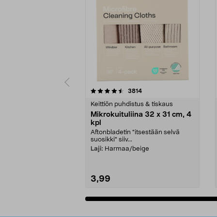
5viidestä
4.5viidestä
arvostelut
3814
tähdestä
tähdestä
Keittiön puhdistus & tiskaus
Mikrokuituliina 32 x 31 cm, 4
kpl
Aftonbladetin "itsestään selvä
suosikki" siiv...
Laji:
Harmaa/beige
3,99
Lisää ostoskoriin