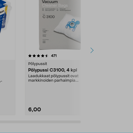
4.5viidestä
arvostelut
4.5
471
6
tähdestä
tähdestä
Pölypussit
Kierrätys & ro
Pölypussi C3100, 4 kpl
Roskapussi,
kahvat, 30 l
Laadukkaat pölypussit ovat
markkinoiden parhaimpia.
A-
Testivoittaja 
Kestävä, jopa 50 % suurempi ...
roskapussi u
Roskapussi, jo
6,00
2,00
Lisää ostoskoriin
Lisää