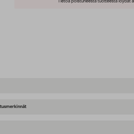
Tietoa poistuneesta tuotteesta löydät al
oitusmerkinnät