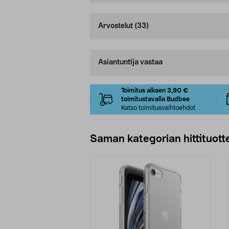
Arvostelut
(33)
Asiantuntija vastaa
Toimitus alkaen 3,90 €
toimitustavalla Budbee
Katso toimitusvaihtoehdot
Saman kategorian hittituott