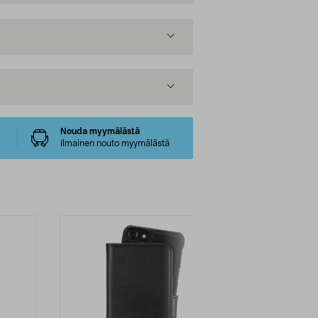
Nouda myymälästä
Ilmainen nouto myymälästä
-60%