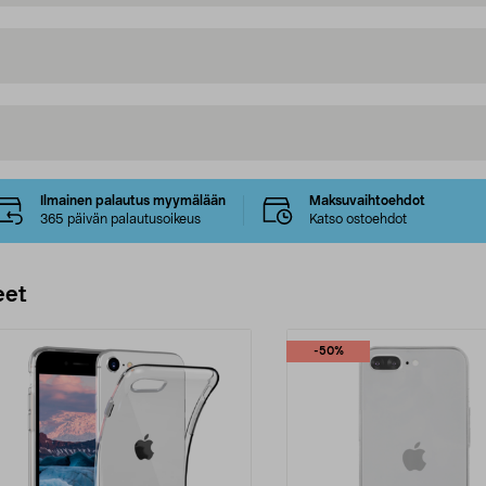
Ilmainen palautus myymälään
Maksuvaihtoehdot
365 päivän palautusoikeus
Katso ostoehdot
eet
-50%