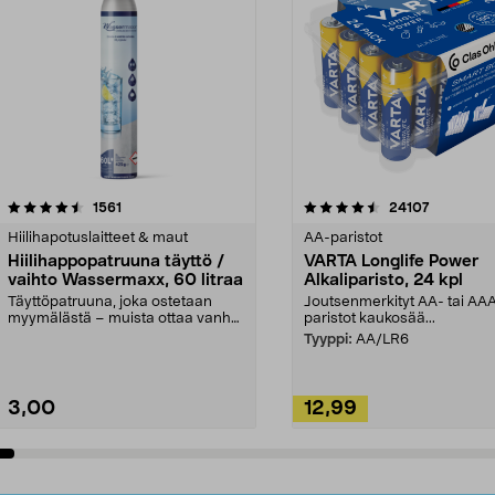
4.5viidestä
arvostelut
4.5viidestä
arvostelut
1561
24107
tähdestä
Hiilihapotuslaitteet & maut
AA-paristot
Hiilihappopatruuna täyttö /
VARTA Longlife Power
vaihto Wassermaxx, 60 litraa
Alkaliparisto, 24 kpl
Täyttöpatruuna, joka ostetaan
Joutsenmerkityt AA- tai AA
myymälästä – muista ottaa vanha
paristot kaukosää...
patruuna mukaasi m...
Tyyppi:
AA/LR6
3,00
12,99
Lisää ostoskoriin
Lisää ostoskoriin