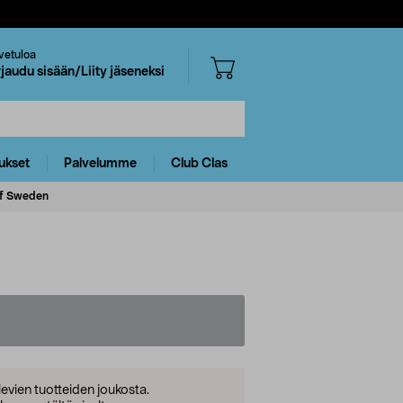
vetuloa
rjaudu sisään/Liity jäseneksi
ukset
Palvelumme
Club Clas
of Sweden
levien tuotteiden joukosta.