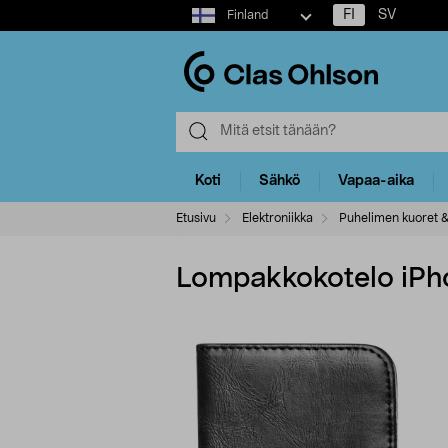
Select
FI
SV
Finland
market
Koti
Sähkö
Vapaa-aika
Etusivu
Elektroniikka
Puhelimen kuoret &
Lompakkokotelo iPho