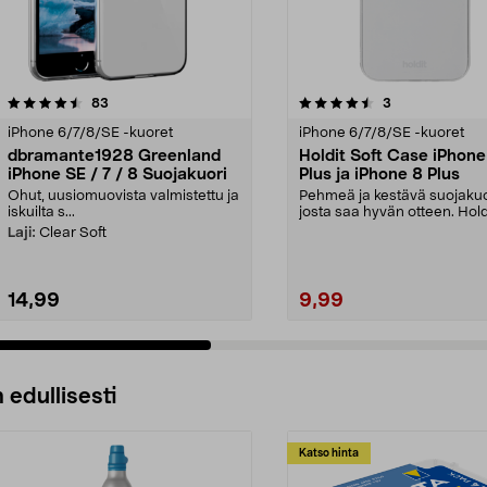
4.5 viidestä
arvostelut
4.5 viidestä
arvostelut
83
3
tähdestä
iPhone 6/7/8/SE -kuoret
iPhone 6/7/8/SE -kuoret
dbramante1928 Greenland
Holdit Soft Case iPhone
iPhone SE / 7 / 8 Suojakuori
Plus ja iPhone 8 Plus
Ohut, uusiomuovista valmistettu ja
Pehmeä ja kestävä suojakuo
iskuilta s...
josta saa hyvän otteen. Hold
Case – joustava...
Laji:
Clear Soft
14,99
9,99
 edullisesti
Katso hinta