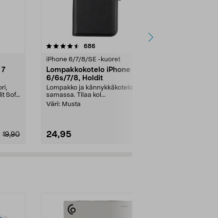
4.0 viidestä
arvostelut
4.5
686
3
tähdestä
tähdestä
iPhone 6/7/8/SE -kuoret
iPhone 6/7/8
 7
Lompakkokotelo iPhone
Kuori iPho
6/6s/7/8, Holdit
Otterbox S
ri,
Lompakko ja kännykkäkotelo
Läpinäkyvä t
it Sof
samassa. Tilaa kol...
puhelimen des
rakenne suoja
Väri:
Musta
24,95
9,99
19,90