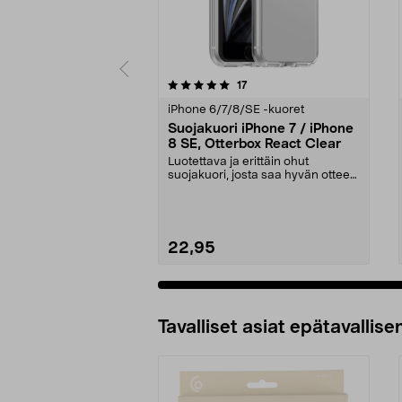
0 viidestä
4.5 viidestä
arvostelut
17
tähdestä
tähdestä
iPhone 6/7/8/SE -kuoret
Suojakuori iPhone 7 / iPhone
8 SE, Otterbox React Clear
Luotettava ja erittäin ohut
suojakuori, josta saa hyvän otteen.
Otterbox React C...
22,95
Tavalliset asiat epätavallisen