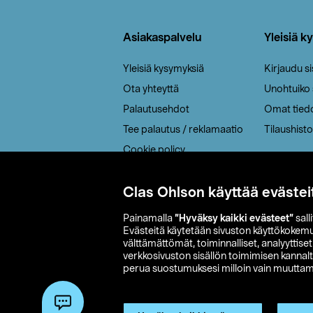
Alatunniste
Asiakaspalvelu
Yleisiä k
Yleisiä kysymyksiä
Kirjaudu s
Ota yhteyttä
Unohtuiko
Palautusehdot
Omat tied
Tee palautus / reklamaatio
Tilaushisto
Cookie policy
Toimitustavat
Saavutettavuus
Clas Ohlson käyttää evästei
Painamalla
”Hyväksy kaikki evästeet”
sall
Evästeitä käytetään sivuston käyttökokem
välttämättömät, toiminnalliset, analyyttise
verkkosivuston sisällön toimimisen kannalt
perua suostumuksesi milloin vain muuttama
© 2026 Clas