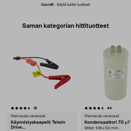
Cocraft
-
Näytä kaikki tuotteet
Saman kategorian hittituotteet
4.5 viidestä
arvostelut
4.0 viidestä
arvostelut
16
44
tähdestä
t
Pienrauta varaosat
Pienrauta varaosat
Käynnistyskaapelit Telwin
Kondensaattori 70 µ
Drive
Mitat: 106 x 50 mm.