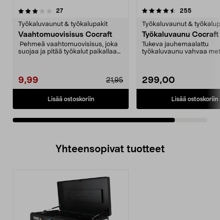
4.5viidestä
arvostelut
arvostelut
27
255
tähdestä
Työkaluvaunut & työkalupakit
Työkaluvaunut & työkalup
Vaahtomuovisisus Cocraft
Työkaluvaunu Cocraft
Pehmeä vaahtomuovisisus, joka
Tukeva jauhemaalattu
suojaa ja pitää työkalut paikallaan.
työkaluvaunu vahvaa meta
Valmiiksi le...
Kestävä kaappi, jossa kuul
9,99
299,00
21,95
Lisää ostoskoriin
Lisää ostoskoriin
Yhteensopivat tuotteet