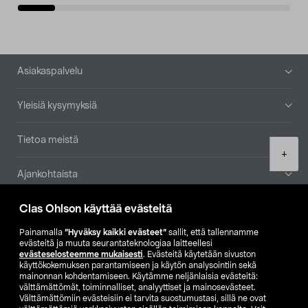
Alatunniste
Asiakaspalvelu
Yleisiä kysymyksiä
Tietoa meistä
Product
+
quantity
Ajankohtaista
Clas Ohlson käyttää evästeitä
Muut yrityksemme
Painamalla
”Hyväksy kaikki evästeet”
sallit, että tallennamme
Etsi myymälä
evästeitä ja muuta seurantateknologiaa laitteellesi
evästeselosteemme mukaisesti
. Evästeitä käytetään sivuston
käyttökokemuksen parantamiseen ja käytön analysointiin sekä
mainonnan kohdentamiseen. Käytämme neljänlaisia evästeitä:
SE
NO
FI
välttämättömät, toiminnalliset, analyyttiset ja mainosevästeet.
Välttämättömiin evästeisiin ei tarvita suostumustasi, sillä ne ovat
FI
SV