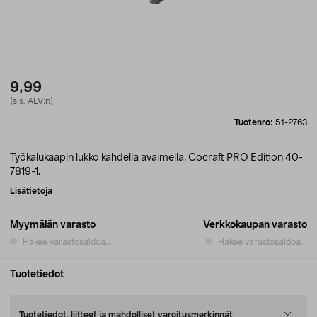
9,99
(sis. ALV:n)
Tuotenro:
51-2763
Työkalukaapin lukko kahdella avaimella, Cocraft PRO Edition 40-
7819-1.
Lisätietoja
Myymälän varasto
Verkkokaupan varasto
Hakee varastosaldoa...
Hakee varastosaldoa...
Tuotetiedot
Tuotetiedot, liitteet ja mahdolliset varoitusmerkinnät