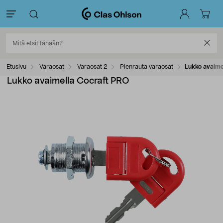
Etusivu
Varaosat
Varaosat 2
Pienrauta varaosat
Lukko avaime
Lukko avaimella Cocraft PRO