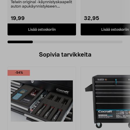
Mini/9000/13000/1250/150
Telwin original -käynnistyskaapelit
0/1750, EC5
auton apukäynnistykseen.
Käynnistyskaapelit ...
19,99
32,95
Lisää ostoskoriin
Lisää ostoskoriin
Sopivia tarvikkeita
-54%