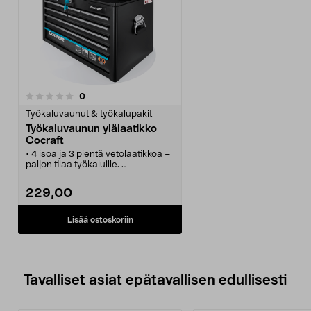
arvostelut
0
Työkaluvaunut & työkalupakit
Työkaluvaunun ylälaatikko
Cocraft
• 4 isoa ja 3 pientä vetolaatikkoa –
paljon tilaa työkaluille.
• Kestävä kannellinen ylälaatikko
työkaluvaunuun 40-7818-1.
229,00
• Valmistettu vahvasta pellistä –
lukko varmaan säilytykseen.
• Kätevät liukuestematot pitävät
Lisää ostoskoriin
työkalut paikoillaan.
• Kuulalaakeroidut helat aukeavat
ja sulkeutuvat pehmeästi.
Tavalliset asiat epätavallisen edullisesti