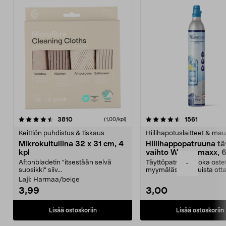
4.5viidestä
arvostelut
4.5viidestä
arvostelu
3810
1561
(1,00/kpl)
tähdestä
t
Keittiön puhdistus & tiskaus
Hiilihapotuslaitteet & mau
Mikrokuituliina 32 x 31 cm, 4
Hiilihappopatruuna tä
kpl
vaihto Wassermaxx, 6
Aftonbladetin "itsestään selvä
Täyttöpatruuna, joka ost
-
suosikki" siiv...
myymälästä – muista ott
patruuna mukaasi m...
Laji:
Harmaa/beige
3,99
3,00
Lisää ostoskoriin
Lisää ostoskoriin