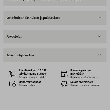
Ostotiedot, toimitukset ja palautukset
Arvostelut
Asiantuntija vastaa
Toimitus alkaen 3,90 €
Ilmainen palautus
toimitustavalla Budbee
myymälään
Katso toimitusvaihtoehdot
365 päivän palautusoikeus
Maksuvaihtoehdot
Nouda myymälästä
Katso ostoehdot
Ilmainen nouto myymälästä