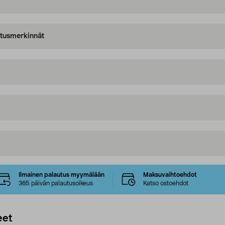
oitusmerkinnät
Ilmainen palautus myymälään
Maksuvaihtoehdot
365 päivän palautusoikeus
Katso ostoehdot
eet