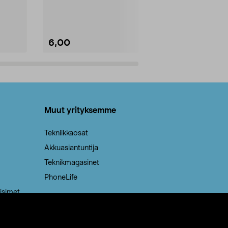
Kestävä, jopa 50 % suurempi ...
roskapussi u
Roskapussi, jo
6,00
2,00
Lisää ostoskoriin
Lisää
Muut yrityksemme
Tekniikkaosat
Akkuasiantuntija
Teknikmagasinet
PhoneLife
isimet