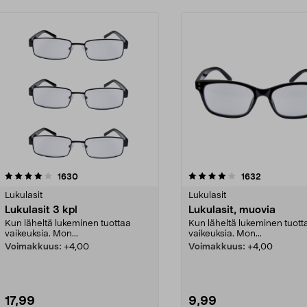
4.0 viidestä
arvostelut
4.0 viidestä
arvostelut
1630
1632
tähdestä
Lukulasit
Lukulasit
Lukulasit 3 kpl
Lukulasit, muovia
Kun läheltä lukeminen tuottaa
Kun läheltä lukeminen tuott
vaikeuksia. Mon...
vaikeuksia. Mon...
Voimakkuus:
+4,00
Voimakkuus:
+4,00
17,99
9,99