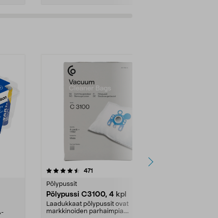
4.5viidestä
arvostelut
4.5
471
6
tähdestä
tähdestä
Pölypussit
Kierrätys & ro
Pölypussi C3100, 4 kpl
Roskapussi,
kahvat, 30 l
Laadukkaat pölypussit ovat
markkinoiden parhaimpia.
A-
Testivoittaja 