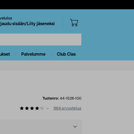
vetuloa
rjaudu sisään/Liity jäseneksi
ukset
Palvelumme
Club Clas
Tuotenro:
44-1526-100
864
arvostelua