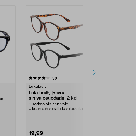
4.0 viidestä
arvostelut
4.0
39
1
tähdestä
tähdestä
Lukulasit
Lukulasit
Lukulasit, joissa
Lukulasit, 
sinivalosuodatin, 2 kpl
aa
Kun läheltä l
vaikeuksia. Mo
Suodata sininen valo
oikeanvahvuisilla lukulaseilla. Blue
Voimakkuus:
Light -lukulasit suoja...
19,99
9,99