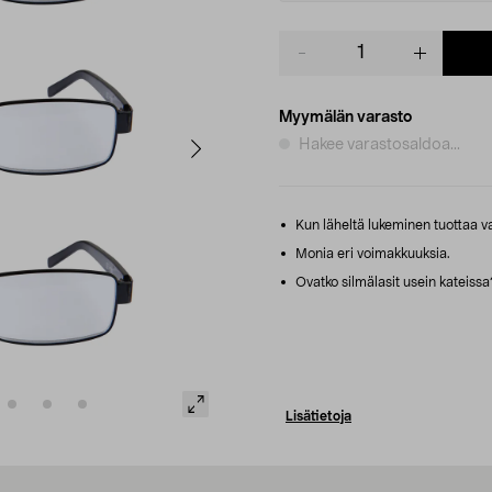
Product
quantity
Myymälän varasto
Hakee varastosaldoa...
Kun läheltä lukeminen tuottaa va
Monia eri voimakkuuksia.
Ovatko silmälasit usein kateissa
Lisätietoja