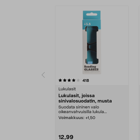
0 viidestä
4.0 viidestä
arvostelut
418
tähdestä
tähdestä
Lukulasit
Lukulasit, joissa
sinivalosuodatin, musta
Suodata sininen valo
oikeanvahvuisilla lukula...
Voimakkuus:
+1,50
12,99