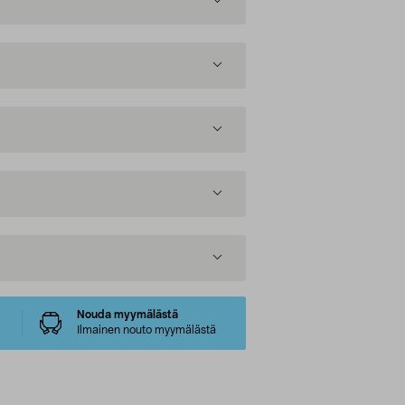
Nouda myymälästä
Ilmainen nouto myymälästä