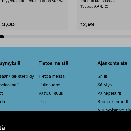
myymälästä – muista ottaa vanha
paristot kaukosää...
patruuna mukaasi m...
Tyyppi:
AA/LR6
3,00
12,99
Lisää ostoskoriin
Lisää ostoskoriin
ysymyksiä
Tietoa meistä
Ajankohtaista
isään/Rekisteröidy
Tietoa meistä
Grillit
 salasana?
Uutishuone
Säilytys
ot
Vastuullisuus
Painepesurit
ria
Ura
Ruohotrimmerit
Aurinkokennovala
tä