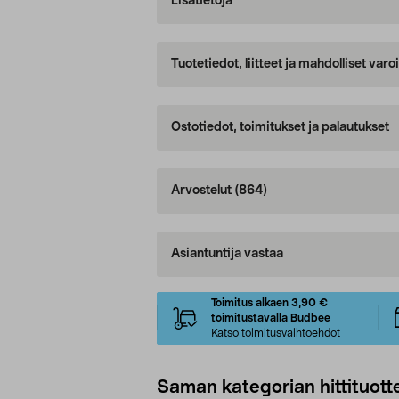
Lisätietoja
Tuotetiedot, liitteet ja mahdolliset var
Ostotiedot, toimitukset ja palautukset
Arvostelut
(864)
Asiantuntija vastaa
Toimitus alkaen 3,90 €
toimitustavalla Budbee
Katso toimitusvaihtoehdot
Saman kategorian hittituott