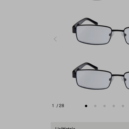
1
/
28