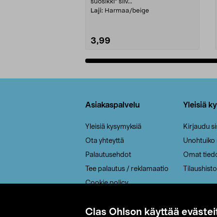
suosikki" siiv...
Laji:
Harmaa/beige
3,99
Lisää ostoskoriin
Alatunniste
Asiakaspalvelu
Yleisiä k
Yleisiä kysymyksiä
Kirjaudu s
Ota yhteyttä
Unohtuiko
Palautusehdot
Omat tied
Tee palautus / reklamaatio
Tilaushisto
Cookie policy
Toimitustavat
Clas Ohlson käyttää evästei
Saavutettavuus