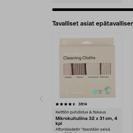
Tavalliset asiat epätavallisen
5viidestä
4.5viidestä
arvostelut
3814
tähdestä
tähdestä
Keittiön puhdistus & tiskaus
Mikrokuituliina 32 x 31 cm, 4
kpl
Aftonbladetin "itsestään selvä