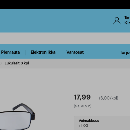
Ter
Ki
Pienrauta
Elektroniikka
Varaosat
Tarjo
Lukulasit 3 kpl
17,99
(6,00/kpl)
(sis. ALV:n)
Select
Voimakkuus
variant
+1,00