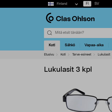
Select
FI
SV
Finland
market
Koti
Sähkö
Vapaa-aika
Etusivu
Koti
Tarve-esineet
Lukulasit
Lukulasit 3 kpl