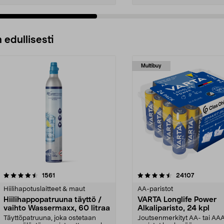
 edullisesti
Multibuy
4.5viidestä
arvostelut
4.5viidestä
arvostelut
1561
24107
tähdestä
Hiilihapotuslaitteet & maut
AA-paristot
Hiilihappopatruuna täyttö /
VARTA Longlife Power
vaihto Wassermaxx, 60 litraa
Alkaliparisto, 24 kpl
Täyttöpatruuna, joka ostetaan
Joutsenmerkityt AA- tai AA