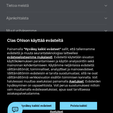
Tietoa meistä
Ajankohtaista
Muut yrityksemme
Clas Ohlson käyttää evästeitä
Etsi myymälä
Painamalla
”Hyväksy kaikki evästeet”
sallit, että tallennamme
evästeitä ja muuta seurantateknologiaa laitteellesi
SE
NO
FI
evästeselosteemme mukaisesti
. Evästeitä käytetään sivuston
käyttökokemuksen parantamiseen ja käytön analysointiin sekä
FI
SV
mainonnan kohdentamiseen. Käytämme neljänlaisia evästeitä:
välttämättömät, toiminnalliset, analyyttiset ja mainosevästeet.
Välttämättömiin evästeisiin ei tarvita suostumustasi, sillä ne ovat
välttämättömiä verkkosivuston sisällön toimimisen kannalta. Voit
halutessasi muuttaa asetuksiasi painamalla
Asetukset
. Evästeiden
hyväksyminen on vapaaehtoista. Voit perua suostumuksesi milloin
vain muuttamalla evästeasetuksiasi, apua saat tarvittaessa
asiakaspalvelustamme.
Club Clas
Ostoehdot
Tietosuojaseloste
Näytä hinnat ilman ALV:a
Tuote on poistunut
Hyväksy kaikki evästeet
Poista kaikki
Tuotenro:
51-3011
Asetukset