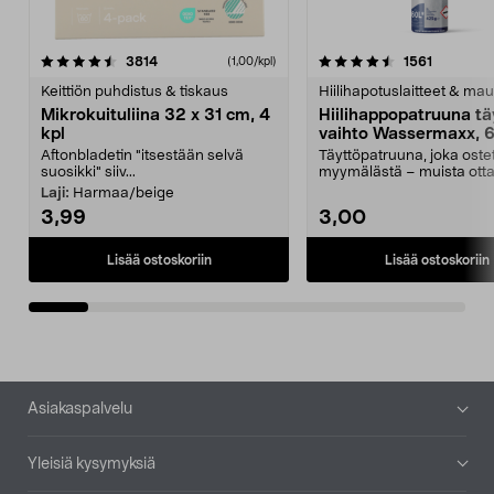
4.5viidestä
arvostelut
4.5viidestä
arvostelu
3814
1561
(1,00/kpl)
tähdestä
t
Keittiön puhdistus & tiskaus
Hiilihapotuslaitteet & mau
Mikrokuituliina 32 x 31 cm, 4
Hiilihappopatruuna tä
kpl
vaihto Wassermaxx, 6
Aftonbladetin "itsestään selvä
Täyttöpatruuna, joka ost
suosikki" siiv...
myymälästä – muista ott
patruuna mukaasi m...
Laji:
Harmaa/beige
3,99
3,00
Lisää ostoskoriin
Lisää ostoskoriin
Alatunniste
Asiakaspalvelu
Yleisiä kysymyksiä