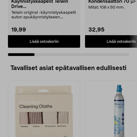
Käynnistyskaapelit Telwin
Kondensaattori 70 µ
Drive
Mitat: 106 x 50 mm.
Mini/9000/13000/1250/150
Telwin original -käynnistyskaapelit
0/1750, EC5
auton apukäynnistykseen.
Käynnistyskaapelit ...
19,99
32,95
Lisää ostoskoriin
Lisää ostoskoriin
Tavalliset asiat epätavallisen edullisesti