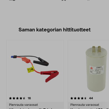
Saman kategorian hittituotteet
4.5 viidestä
arvostelut
4.0 viidestä
arvostelut
16
44
tähdestä
t
Pienrauta varaosat
Pienrauta varaosat