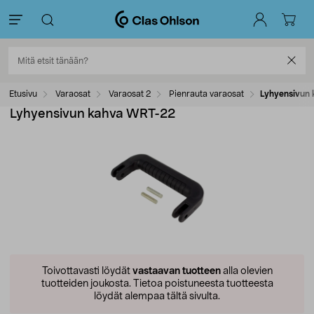
Etusivu
Varaosat
Varaosat 2
Pienrauta varaosat
Lyhyensivun
Lyhyensivun kahva WRT-22
Toivottavasti löydät
vastaavan tuotteen
alla olevien
tuotteiden joukosta.
Tietoa poistuneesta tuotteesta
löydät alempaa tältä sivulta.