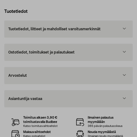
Tuotetiedot
Tuotetiedot, liitteet ja mahdolliset varoitusmerkinnät
Ostotiedot, toimitukset ja palautukset
Arvostelut
Asiantuntija vastaa
Toimitus alkaen 3,90 €
Ilmainen palautus
toimitustavalla Budbee
myymälään
Katso toimitusvaihtoehdot
365 päivän palautusoikeus
Maksuvaihtoehdot
Nouda myymälästä
Katso ostoehdot
Ilmainen nouto myymälästä