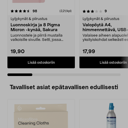
3.0 viidestä
arvostelut
4.5 viidestä
arvostelut
98
9
(2,21/kpl)
tähdestä
t
Lyijykynät & piirustus
Lyijykynät & piirustus
Luonnoskirja ja 8 Pigma
Valopöytä A4,
Micron -kynää, Sakura
himmennettävä, USB
Luonnostele ja piirrä mustalla
Valaisee aiheen alapuolel
valkoisille sivuille. Setti, jossa
yksityiskohdat selkeästi es
luonnoslehtiä,...
piirtäessä ja ...
19,90
17,99
Lisää ostoskoriin
Lisää ostoskoriin
Tavalliset asiat epätavallisen edullisesti