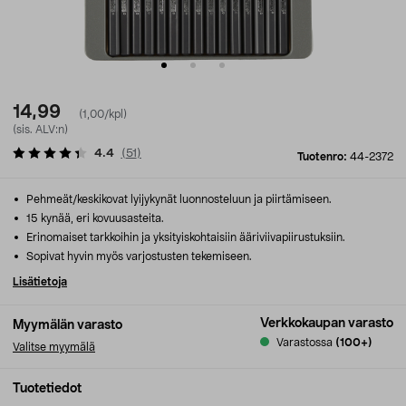
14,99
(1,00/kpl)
(sis. ALV:n)
4.4
(
51
)
Tuotenro:
44-2372
Pehmeät/keskikovat lyijykynät luonnosteluun ja piirtämiseen.
15 kynää, eri kovuusasteita.
Erinomaiset tarkkoihin ja yksityiskohtaisiin ääriviivapiirustuksiin.
Sopivat hyvin myös varjostusten tekemiseen.
Lisätietoja
Verkkokaupan varasto
Myymälän varasto
Varastossa
(100+)
Valitse myymälä
Tuotetiedot