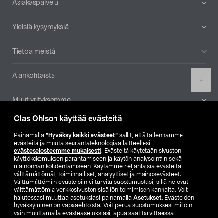
Asiakaspalvelu
Yleisiä kysymyksiä
Tietoa meistä
Ajankohtaista
Product
+
quantity
Muut yrityksemme
Clas Ohlson käyttää evästeitä
Etsi myymälä
Painamalla
”Hyväksy kaikki evästeet”
sallit, että tallennamme
evästeitä ja muuta seurantateknologiaa laitteellesi
SE
NO
FI
evästeselosteemme mukaisesti
. Evästeitä käytetään sivuston
käyttökokemuksen parantamiseen ja käytön analysointiin sekä
FI
SV
mainonnan kohdentamiseen. Käytämme neljänlaisia evästeitä:
välttämättömät, toiminnalliset, analyyttiset ja mainosevästeet.
Välttämättömiin evästeisiin ei tarvita suostumustasi, sillä ne ovat
välttämättömiä verkkosivuston sisällön toimimisen kannalta. Voit
halutessasi muuttaa asetuksiasi painamalla
Asetukset
. Evästeiden
hyväksyminen on vapaaehtoista. Voit perua suostumuksesi milloin
vain muuttamalla evästeasetuksiasi, apua saat tarvittaessa