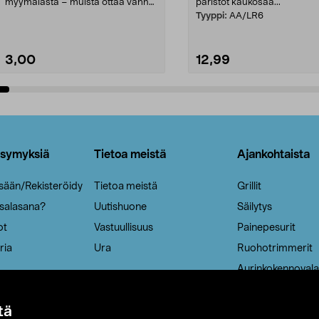
myymälästä – muista ottaa vanha
paristot kaukosää...
patruuna mukaasi m...
Tyyppi:
AA/LR6
3,00
12,99
Lisää ostoskoriin
Lisää ostoskoriin
ysymyksiä
Tietoa meistä
Ajankohtaista
isään/Rekisteröidy
Tietoa meistä
Grillit
 salasana?
Uutishuone
Säilytys
ot
Vastuullisuus
Painepesurit
ria
Ura
Ruohotrimmerit
Aurinkokennovala
tä