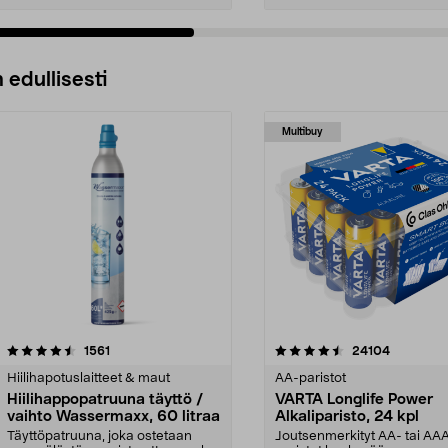
 edullisesti
Multibuy
4.5viidestä
arvostelut
4.5viidestä
arvostelut
1561
24104
tähdestä
Hiilihapotuslaitteet & maut
AA-paristot
Hiilihappopatruuna täyttö /
VARTA Longlife Power
vaihto Wassermaxx, 60 litraa
Alkaliparisto, 24 kpl
Täyttöpatruuna, joka ostetaan
Joutsenmerkityt AA- tai AA