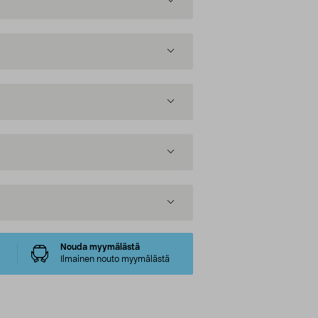
Nouda myymälästä
Ilmainen nouto myymälästä