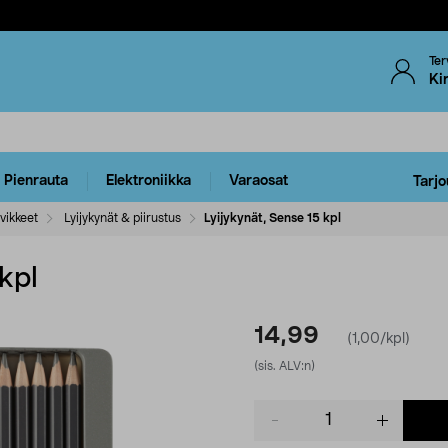
Ter
Ki
Pienrauta
Elektroniikka
Varaosat
Tarjo
vikkeet
Lyijykynät & piirustus
Lyijykynät, Sense 15 kpl
kpl
14,99
(1,00/kpl)
(sis. ALV:n)
Product
quantity