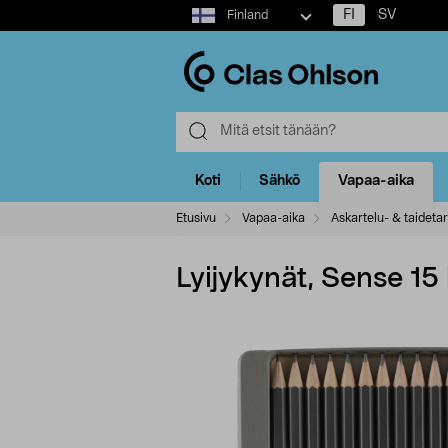
Select
FI
SV
Finland
market
Koti
Sähkö
Vapaa-aika
Etusivu
Vapaa-aika
Askartelu- & taidetar
Lyijykynät, Sense 15 