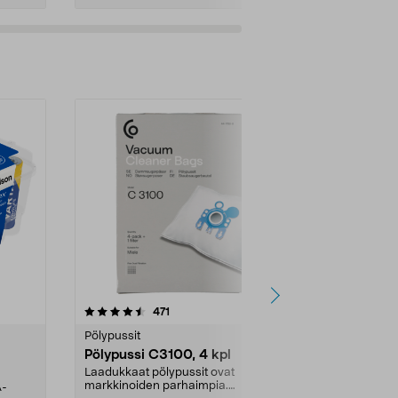
4.5viidestä
arvostelut
4.5
471
6
tähdestä
tähdestä
Pölypussit
Kierrätys & ro
Pölypussi C3100, 4 kpl
Roskapussi,
kahvat, 30 l
Laadukkaat pölypussit ovat
markkinoiden parhaimpia.
A-
Testivoittaja 