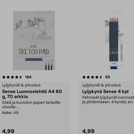
4.5 viidestä
arvostelut
4.5 viidestä
arvostelut
184
85
tähdestä
Lyijykynät & piirustus
Lyijykynät & piirustus
Sense Luonnoslehtiö A4 80
Lyijykynä Sense 4 kpl
g, 70 arkkia
Pehmeät lyijykynät luonnos
ja piirtämiseen. 4 kynää, eri
Sileä ja kuvioton paperi tarkoille
kovuusasteita. Er...
viivoille ...
Koko:
A5
4,99
4,99