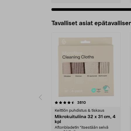
Tavalliset asiat epätavallisen
5viidestä
4.5viidestä
arvostelut
3810
tähdestä
tähdestä
Keittiön puhdistus & tiskaus
Mikrokuituliina 32 x 31 cm, 4
kpl
Aftonbladetin "itsestään selvä