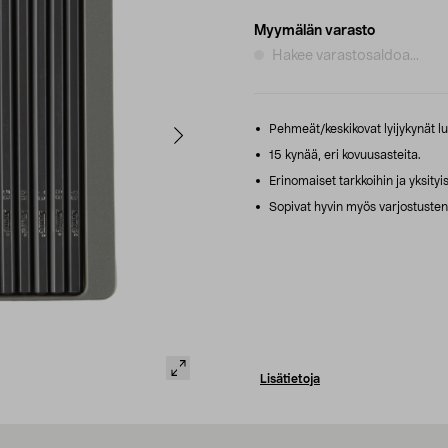
Myymälän varasto
Hakee varastosaldoa...
Pehmeät/keskikovat lyijykynät lu
15 kynää, eri kovuusasteita.
Erinomaiset tarkkoihin ja yksityis
Sopivat hyvin myös varjostusten
Lisätietoja