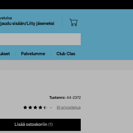
vetuloa
rjaudu sisään/Liity jäseneksi
ukset
Palvelumme
Club Clas
Tuotenro:
44-2372
51
arvostelua
Lisää ostoskoriin
(1)