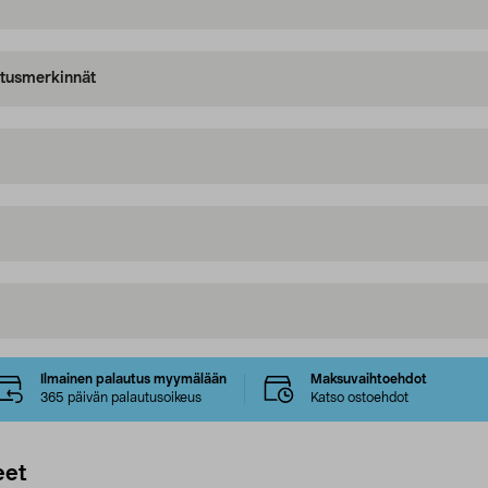
oitusmerkinnät
Ilmainen palautus myymälään
Maksuvaihtoehdot
365 päivän palautusoikeus
Katso ostoehdot
eet