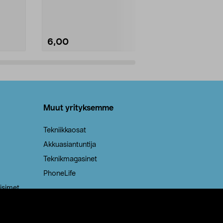
Kestävä, jopa 50 % suurempi ...
roskapussi u
Roskapussi, jo
6,00
2,00
Lisää ostoskoriin
Lisää
Muut yrityksemme
Tekniikkaosat
Akkuasiantuntija
Teknikmagasinet
PhoneLife
isimet