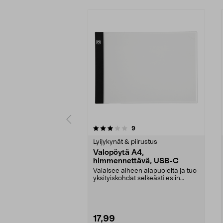
0 viidestä
4.5 viidestä
arvostelut
9
tähdestä
tähdestä
Lyijykynät & piirustus
Valopöytä A4,
himmennettävä, USB-C
Valaisee aiheen alapuolelta ja tuo
yksityiskohdat selkeästi esiin
piirtäessä ja ...
17,99