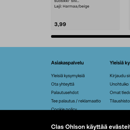
suosikki" siiv...
Laji:
Harmaa/beige
3,99
Lisää ostoskoriin
Alatunniste
Asiakaspalvelu
Yleisiä k
Yleisiä kysymyksiä
Kirjaudu s
Ota yhteyttä
Unohtuiko
Palautusehdot
Omat tied
Tee palautus / reklamaatio
Tilaushisto
Cookie policy
Toimitustavat
Clas Ohlson käyttää evästei
Saavutettavuus