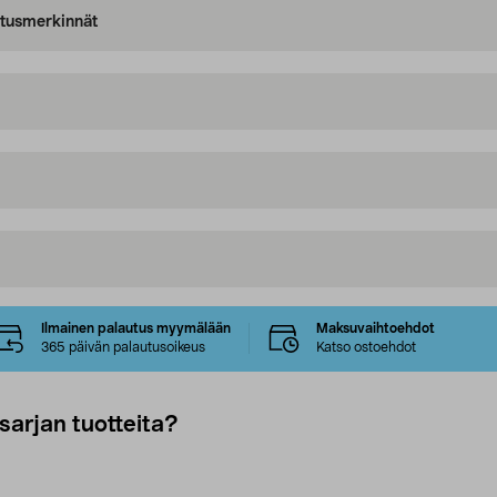
oitusmerkinnät
Ilmainen palautus myymälään
Maksuvaihtoehdot
365 päivän palautusoikeus
Katso ostoehdot
sarjan tuotteita?