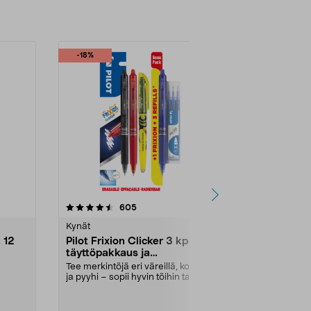
-18%
5.0 viidestä
arvostelut
4.5
605
2
tähdestä
tähdestä
Kynät
Kynät
 12
Pilot Frixion Clicker 3 kpl,
Pilot Perma
täyttöpakkaus ja
musta, 2 kp
korostuskynä
Tee merkintöjä eri väreillä, korosta
Merkitse laste
ja pyyhi – sopii hyvin töihin tai
omia tekstiilik
mm:n
kouluun. ...
Pilot P...