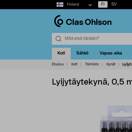
Select
FI
SV
Finland
market
Koti
Sähkö
Vapaa-aika
Etusivu
Koti
Toimisto
Kynät
Lyijy
Lyijytäytekynä, 0,5 