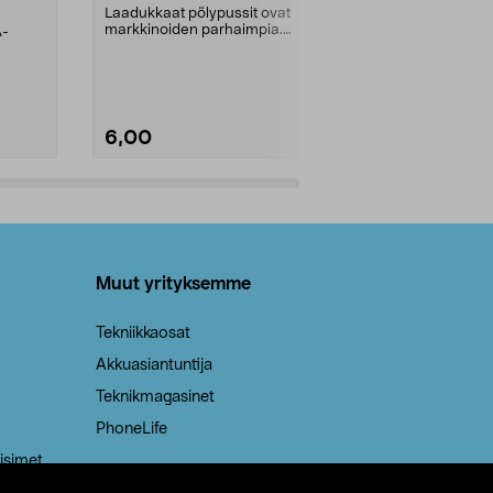
kahvat, 30 l
Laadukkaat pölypussit ovat
markkinoiden parhaimpia.
A-
Testivoittaja 
Kestävä, jopa 50 % suurempi ...
roskapussi u
Roskapussi, jo
6,00
2,00
Lisää ostoskoriin
Lisää
Muut yrityksemme
Tekniikkaosat
Akkuasiantuntija
Teknikmagasinet
PhoneLife
isimet