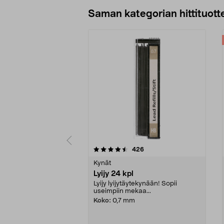
Lisää ostoskoriin
Saman kategorian hittituott
5 viidestä
3.5 viidestä
arvostelut
426
tähdestä
tähdestä
Kynät
Lyijy 24 kpl
Lyijy lyijytäytekynään! Sopii
useimpiin mekaa...
Koko:
0,7 mm