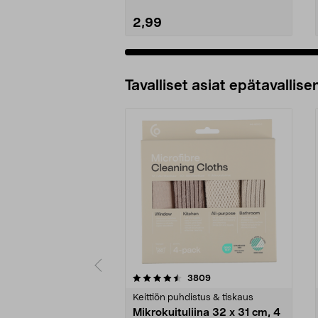
2,99
Tavalliset asiat epätavallisen
5viidestä
4.5viidestä
arvostelut
3809
tähdestä
tähdestä
Keittiön puhdistus & tiskaus
Mikrokuituliina 32 x 31 cm, 4