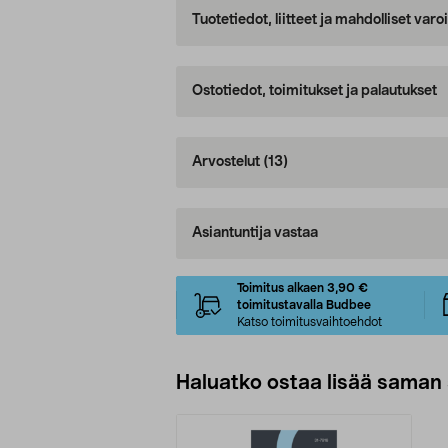
Tuotetiedot, liitteet ja mahdolliset var
Ostotiedot, toimitukset ja palautukset
Arvostelut
(13)
Asiantuntija vastaa
Toimitus alkaen 3,90 €
toimitustavalla Budbee
Katso toimitusvaihtoehdot
Haluatko ostaa lisää saman 