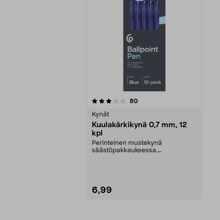
0viidestä
arvostelut
80
tähdestä
Kynät
Kuulakärkikynä 0,7 mm, 12
kpl
Perinteinen mustekynä
säästöpakkauksessa.
Kuulakärkikynä, jossa 0,7 mm:n
kärki –...
6,99