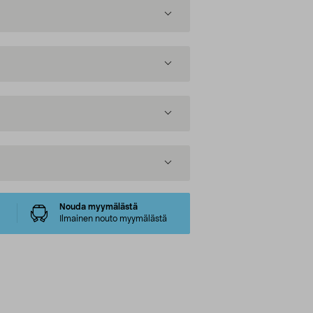
Nouda myymälästä
Ilmainen nouto myymälästä