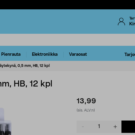
Ter
Ki
Pienrauta
Elektroniikka
Varaosat
Tarjo
täytekynä, 0,5 mm, HB, 12 kpl
mm, HB, 12 kpl
13,99
(sis. ALV:n)
Product
quantity