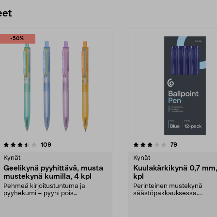
eet
-50%
3.0 viidestä
arvostelut
4.5 viidestä
arvostelut
109
79
tähdestä
Kynät
Kynät
Geelikynä pyyhittävä, musta
Kuulakärkikynä 0,7 mm,
mustekynä kumilla, 4 kpl
kpl
Pehmeä kirjoitustuntuma ja
Perinteinen mustekynä
pyyhekumi – pyyhi pois
säästöpakkauksessa.
tahraamatta. Pyyhittävä geelik...
Kuulakärkikynä, jossa 0,7 
kärki –...