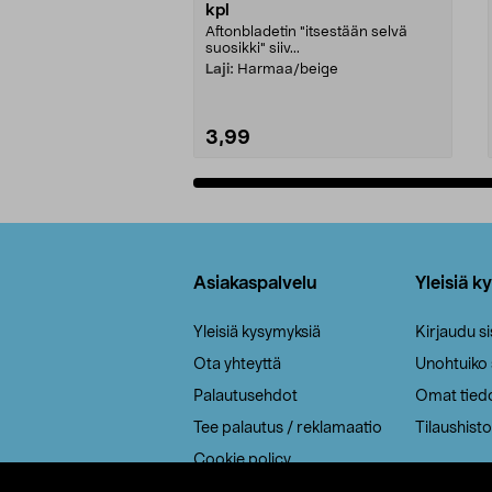
kpl
Aftonbladetin "itsestään selvä
suosikki" siiv...
Laji:
Harmaa/beige
3,99
Lisää ostoskoriin
Alatunniste
Asiakaspalvelu
Yleisiä k
Yleisiä kysymyksiä
Kirjaudu s
Ota yhteyttä
Unohtuiko
Palautusehdot
Omat tied
Tee palautus / reklamaatio
Tilaushisto
Cookie policy
Toimitustavat