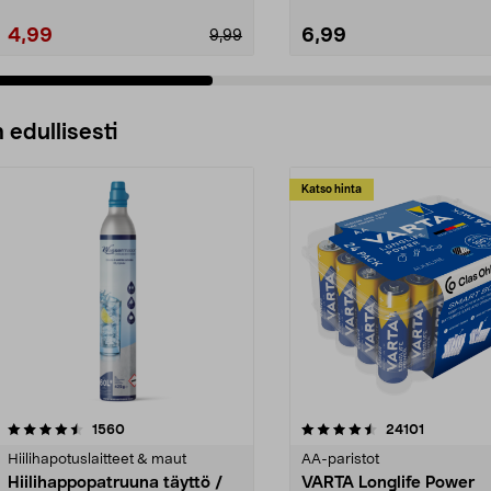
4,99
6,99
9,99
 edullisesti
Katso hinta
4.5viidestä
arvostelut
4.5viidestä
arvostelut
1560
24101
tähdestä
Hiilihapotuslaitteet & maut
AA-paristot
Hiilihappopatruuna täyttö /
VARTA Longlife Power