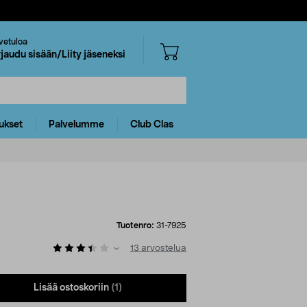
vetuloa
rjaudu sisään/Liity jäseneksi
ukset
Palvelumme
Club Clas
Tuotenro:
31-7925
13
arvostelua
Lisää ostoskoriin
(1)