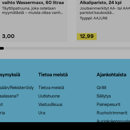
vaihto Wassermaxx, 60 litraa
Alkaliparisto, 24 kpl
Täyttöpatruuna, joka ostetaan
Joutsenmerkityt AA- tai AA
myymälästä – muista ottaa vanha
paristot kaukosää...
patruuna mukaasi m...
Tyyppi:
AA/LR6
3,00
12,99
Lisää ostoskoriin
Lisää ostoskoriin
ysymyksiä
Tietoa meistä
Ajankohtaista
isään/Rekisteröidy
Tietoa meistä
Grillit
 salasana?
Uutishuone
Säilytys
ot
Vastuullisuus
Painepesurit
ria
Ura
Ruohotrimmerit
Aurinkokennovala