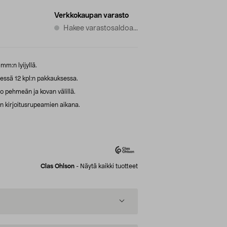
Verkkokaupan varasto
Hakee varastosaldoa...
 mm:n lyijyllä.
sessä 12 kpl:n pakkauksessa.
o pehmeän ja kovan välillä.
en kirjoitusrupeamien aikana.
Clas Ohlson
-
Näytä kaikki tuotteet