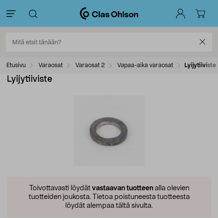
Etusivu
Varaosat
Varaosat 2
Vapaa-aika varaosat
Lyijytiiviste
Lyijytiiviste
Toivottavasti löydät
vastaavan tuotteen
alla olevien
tuotteiden joukosta.
Tietoa poistuneesta tuotteesta
löydät alempaa tältä sivulta.