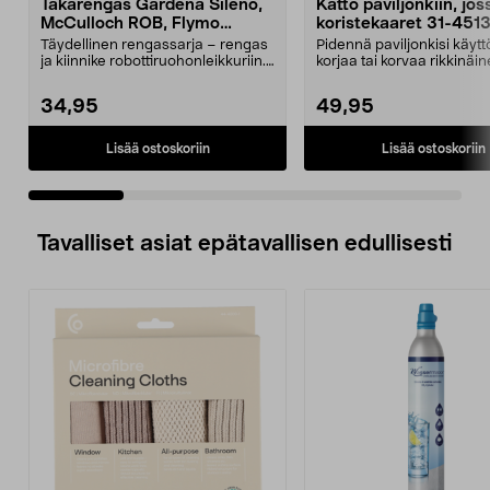
Takarengas Gardena Sileno,
Katto paviljonkiin, jos
McCulloch ROB, Flymo
koristekaaret 31-451
Easilife
Täydellinen rengassarja – rengas
Pidennä paviljonkisi käytt
ja kiinnike robottiruohonleikkuriin.
korjaa tai korvaa rikkinäin
Takapyörä ...
Puutarhap...
34,95
49,95
Lisää ostoskoriin
Lisää ostoskoriin
Tavalliset asiat epätavallisen edullisesti