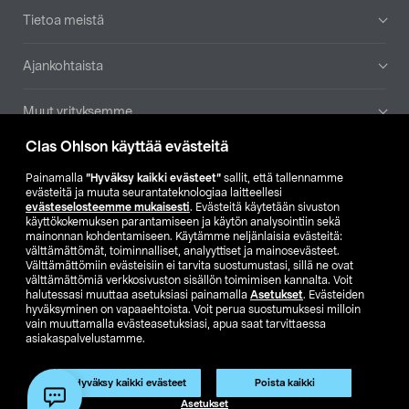
Tietoa meistä
Ajankohtaista
Muut yrityksemme
Clas Ohlson käyttää evästeitä
Etsi myymälä
Painamalla
”Hyväksy kaikki evästeet”
sallit, että tallennamme
evästeitä ja muuta seurantateknologiaa laitteellesi
SE
NO
FI
evästeselosteemme mukaisesti
. Evästeitä käytetään sivuston
käyttökokemuksen parantamiseen ja käytön analysointiin sekä
FI
SV
mainonnan kohdentamiseen. Käytämme neljänlaisia evästeitä:
välttämättömät, toiminnalliset, analyyttiset ja mainosevästeet.
Välttämättömiin evästeisiin ei tarvita suostumustasi, sillä ne ovat
välttämättömiä verkkosivuston sisällön toimimisen kannalta. Voit
halutessasi muuttaa asetuksiasi painamalla
Asetukset
. Evästeiden
hyväksyminen on vapaaehtoista. Voit perua suostumuksesi milloin
vain muuttamalla evästeasetuksiasi, apua saat tarvittaessa
asiakaspalvelustamme.
Club Clas
Ostoehdot
Tietosuojaseloste
Näytä hinnat ilman ALV:a
Tuote on poistunut
Hyväksy kaikki evästeet
Poista kaikki
Tuotenro:
50-3799
Asetukset