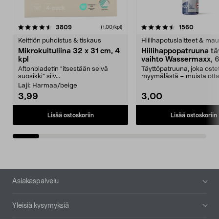
4.5viidestä
arvostelut
4.5viidestä
arvostel
3809
1560
(1,00/kpl)
tähdestä
t
Keittiön puhdistus & tiskaus
Hiilihapotuslaitteet & mau
Mikrokuituliina 32 x 31 cm, 4
Hiilihappopatruuna tä
kpl
vaihto Wassermaxx, 6
Aftonbladetin "itsestään selvä
Täyttöpatruuna, joka ost
suosikki" siiv...
myymälästä – muista ott
patruuna mukaasi m...
Laji:
Harmaa/beige
3,99
3,00
Lisää ostoskoriin
Lisää ostoskoriin
Alatunniste
Asiakaspalvelu
Yleisiä kysymyksiä