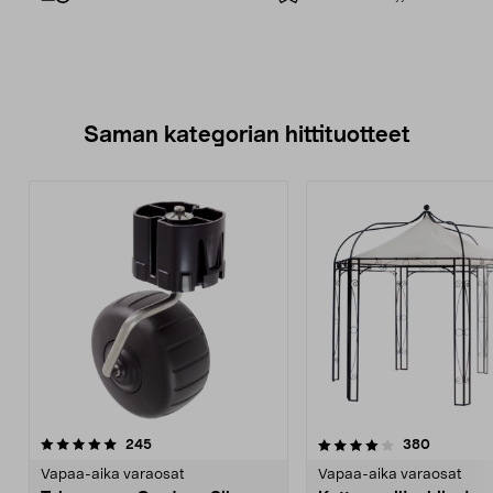
Saman kategorian hittituotteet
4.0 viidestä
arvostelut
4.5 viidestä
arvostelu
245
380
tähdestä
t
Vapaa-aika varaosat
Vapaa-aika varaosat