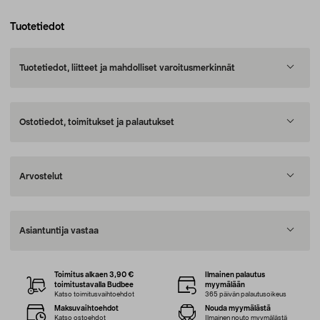
Tuotetiedot
Tuotetiedot, liitteet ja mahdolliset varoitusmerkinnät
Ostotiedot, toimitukset ja palautukset
Arvostelut
Asiantuntija vastaa
Toimitus alkaen 3,90 €
Ilmainen palautus
toimitustavalla Budbee
myymälään
Katso toimitusvaihtoehdot
365 päivän palautusoikeus
Maksuvaihtoehdot
Nouda myymälästä
Katso ostoehdot
Ilmainen nouto myymälästä