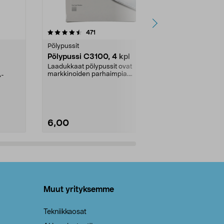
4.5viidestä
arvostelut
4.5
471
6
tähdestä
tähdestä
Pölypussit
Kierrätys & ro
Pölypussi C3100, 4 kpl
Roskapussi,
kahvat, 30 l
Laadukkaat pölypussit ovat
markkinoiden parhaimpia.
A-
Testivoittaja 
Kestävä, jopa 50 % suurempi ...
roskapussi u
Roskapussi, jo
6,00
2,00
Lisää ostoskoriin
Lisää
Muut yrityksemme
Tekniikkaosat