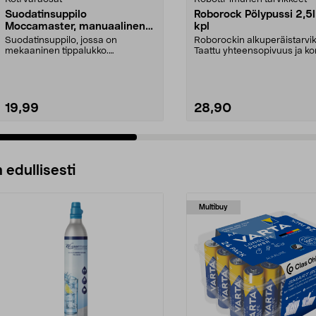
Suodatinsuppilo
Roborock Pölypussi 2,5l
Moccamaster, manuaalinen
kpl
tippalukko
Suodatinsuppilo, jossa on
Roborockin alkuperäistarvik
mekaaninen tippalukko.
Taattu yhteensopivuus ja ko
Moccamaster-kahvinkeittimiin. S...
laatu. 2,5 litran ...
19,99
28,90
 edullisesti
Multibuy