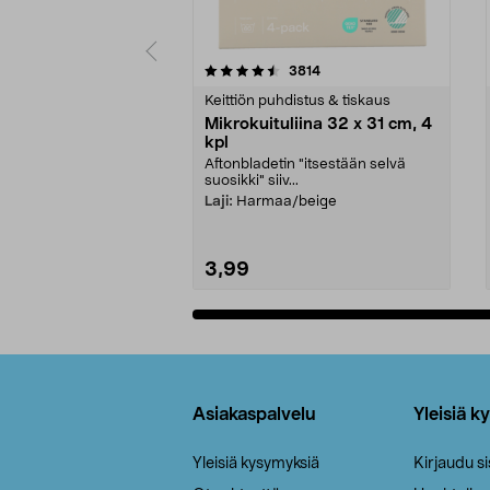
5viidestä
4.5viidestä
arvostelut
3814
tähdestä
tähdestä
Keittiön puhdistus & tiskaus
Mikrokuituliina 32 x 31 cm, 4
kpl
Aftonbladetin "itsestään selvä
suosikki" siiv...
Laji:
Harmaa/beige
3,99
Lisää ostoskoriin
Alatunniste
Asiakaspalvelu
Yleisiä k
Yleisiä kysymyksiä
Kirjaudu s