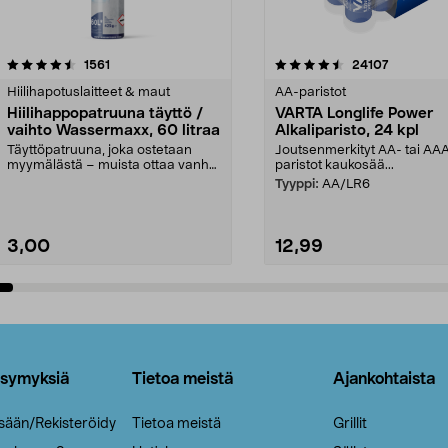
4.5viidestä
arvostelut
4.5viidestä
arvostelut
1561
24107
tähdestä
Hiilihapotuslaitteet & maut
AA-paristot
Hiilihappopatruuna täyttö /
VARTA Longlife Power
vaihto Wassermaxx, 60 litraa
Alkaliparisto, 24 kpl
Täyttöpatruuna, joka ostetaan
Joutsenmerkityt AA- tai AA
myymälästä – muista ottaa vanha
paristot kaukosää...
patruuna mukaasi m...
Tyyppi:
AA/LR6
3,00
12,99
Lisää ostoskoriin
Lisää ostoskoriin
ysymyksiä
Tietoa meistä
Ajankohtaista
isään/Rekisteröidy
Tietoa meistä
Grillit