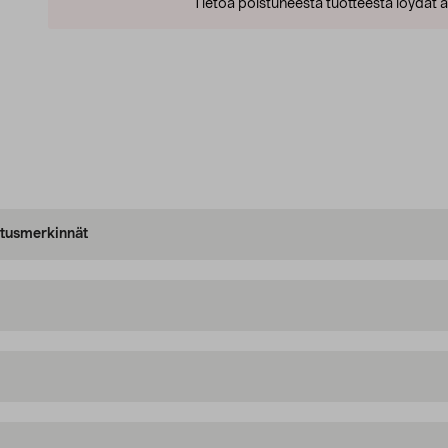
Tietoa poistuneesta tuotteesta löydät al
oitusmerkinnät