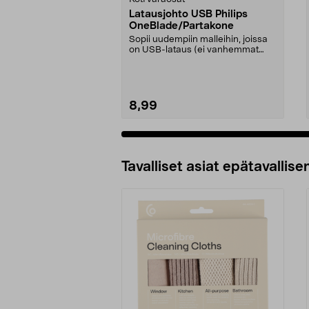
Latausjohto USB Philips
OneBlade/Partakone
Sopii uudempiin malleihin, joissa
on USB-lataus (ei vanhemmat
mallit, joissa on ...
8,99
Tavalliset asiat epätavallisen