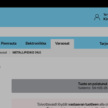
Ter
Ki
Pienrauta
Elektroniikka
Varaosat
Tarjo
aosat
METALLIPIDIKE (HU)
)
Tuote on poistunut
Tuotenro:
59-1125-25
Toivottavasti löydät
vastaavan tuotteen
alla o