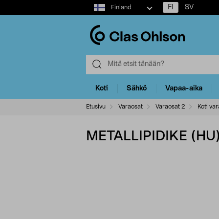
Select
FI
SV
Finland
market
Koti
Sähkö
Vapaa-aika
Etusivu
Varaosat
Varaosat 2
Koti var
METALLIPIDIKE (HU