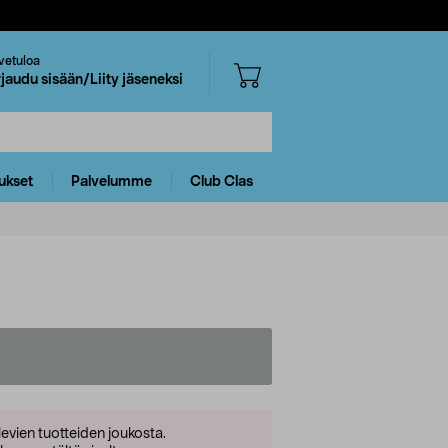
vetuloa
rjaudu sisään/Liity jäseneksi
ukset
Palvelumme
Club Clas
levien tuotteiden joukosta.