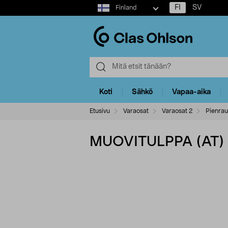
Select
FI
SV
Finland
market
Koti
Sähkö
Vapaa-aika
Etusivu
Varaosat
Varaosat 2
Pienrau
MUOVITULPPA (AT)