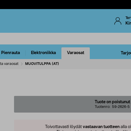
Ter
Ki
Pienrauta
Elektroniikka
Varaosat
Tarjo
ta varaosat
MUOVITULPPA (AT)
Tuote on poistunut
Tuotenro:
59-2626-5
Toivottavasti löydät
vastaavan tuotteen
alla o