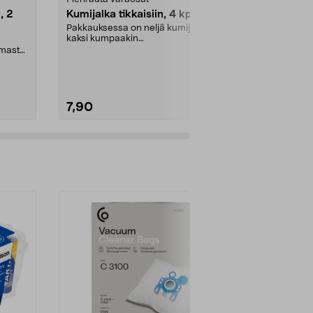
, 2
Kumijalka tikkaisiin, 4 kpl
Ilmaventtiil
Pakkauksessa on neljä kumijalkaa,
Boston valve -v
kaksi kumpaakin
useimpiin puh
kokoa.Sisämitat:Iso jalka: 21 ...
vesileluihin.
imasta
7,90
3,90