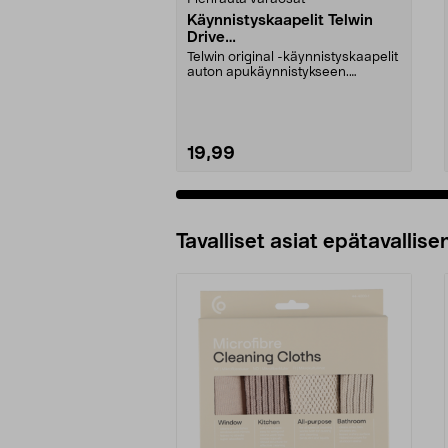
Käynnistyskaapelit Telwin
Drive
Mini/9000/13000/1250/150
Telwin original -käynnistyskaapelit
0/1750, EC5
auton apukäynnistykseen.
Käynnistyskaapelit ...
19,99
Tavalliset asiat epätavallisen