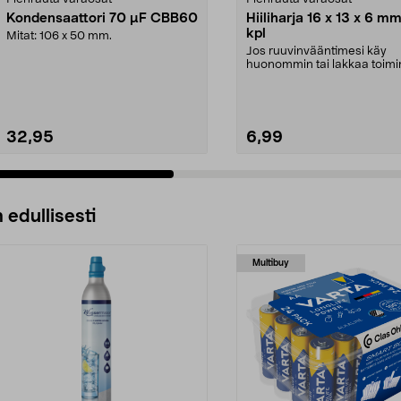
Kondensaattori 70 µF CBB60
Hiiliharja 16 x 13 x 6 mm
kpl
Mitat: 106 x 50 mm.
Jos ruuvinvääntimesi käy
huonommin tai lakkaa toim
– vaihda koneen hiiliha...
32,95
6,99
 edullisesti
Multibuy