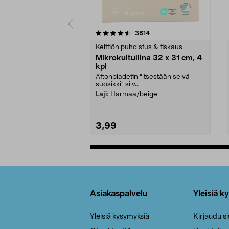
5viidestä
4.5viidestä
arvostelut
3814
tähdestä
tähdestä
Keittiön puhdistus & tiskaus
Mikrokuituliina 32 x 31 cm, 4
kpl
Aftonbladetin "itsestään selvä
suosikki" siiv...
Laji:
Harmaa/beige
3,99
Lisää ostoskoriin
Alatunniste
Asiakaspalvelu
Yleisiä k
Yleisiä kysymyksiä
Kirjaudu s