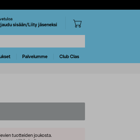
vetuloa
rjaudu sisään/Liity jäseneksi
ukset
Palvelumme
Club Clas
levien tuotteiden joukosta.