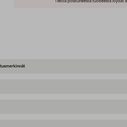
Tietoa poistuneesta tuotteesta löydät al
oitusmerkinnät