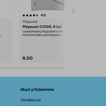
4.5viidestä
arvostelut
4.5
472
6
tähdestä
tähdestä
Pölypussit
Kierrätys & ro
Pölypussi C3100, 4 kpl
Roskapussi,
kahvat, 30 l
Laadukkaat pölypussit ovat
markkinoiden parhaimpia.
A-
Testivoittaja 
Kestävä, jopa 50 % suurempi ...
roskapussi u
Roskapussi, jo
6,00
2,00
Lisää ostoskoriin
Lisää
Muut yrityksemme
Tekniikkaosat