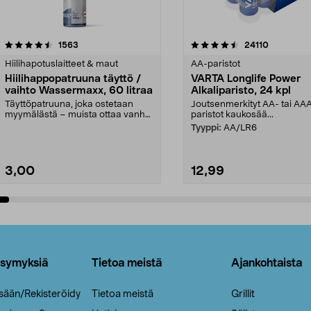
4.5viidestä
arvostelut
4.5viidestä
arvostelut
1563
24110
tähdestä
Hiilihapotuslaitteet & maut
AA-paristot
Hiilihappopatruuna täyttö /
VARTA Longlife Power
vaihto Wassermaxx, 60 litraa
Alkaliparisto, 24 kpl
Täyttöpatruuna, joka ostetaan
Joutsenmerkityt AA- tai AA
myymälästä – muista ottaa vanha
paristot kaukosää...
patruuna mukaasi m...
Tyyppi:
AA/LR6
3,00
12,99
Lisää ostoskoriin
Lisää ostoskoriin
ysymyksiä
Tietoa meistä
Ajankohtaista
isään/Rekisteröidy
Tietoa meistä
Grillit