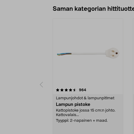
Lisää ostoskoriin
Saman kategorian hittituott
5 viidestä
4.5 viidestä
arvostelut
964
tähdestä
tähdestä
Lampunjohdot & lampunpitimet
Lampun pistoke
Kattopistoke jossa 15 cm:n johto.
Kattovalais...
Tyyppi:
2-napainen + maad.