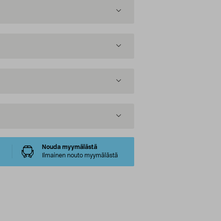
Nouda myymälästä
Ilmainen nouto myymälästä