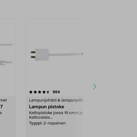
4.5 viidestä
arvostelut
4.5
964
7
tähdestä
tähdestä
imet
Lampunjohdot & lampunpitimet
Lampunjohdot
27
Lampun pistoke
Valaisinpis
a
Kattopistoke jossa 15 cm:n johto.
Pistoke kattov
Kattovalais...
Johdon sisään
Tyyppi:
2-napainen
Tyyppi:
Maado