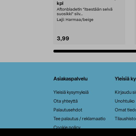
kpl
Aftonbladetin "itsestään selvä
suosikki" siiv...
Laji:
Harmaa/beige
3,99
Lisää ostoskoriin
Alatunniste
Asiakaspalvelu
Yleisiä k
Yleisiä kysymyksiä
Kirjaudu s
Ota yhteyttä
Unohtuiko
Palautusehdot
Omat tied
Tee palautus / reklamaatio
Tilaushisto
Cookie policy