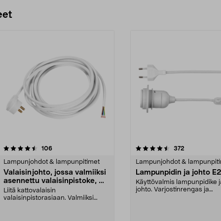
eet
4.5 viidestä
arvostelut
4.5 viidestä
arvostelut
106
372
tähdestä
Lampunjohdot & lampunpitimet
Lampunjohdot & lampunpit
Valaisinjohto, jossa valmiiksi
Lampunpidin ja johto E
asennettu valaisinpistoke, 3
Käyttövalmis lampunpidike j
m
johto. Varjostinrengas ja
Liitä kattovalaisin
ripustuslenkki johdolle (...
valaisinpistorasiaan. Valmiiksi
asennettu, maadoitettu lampp...