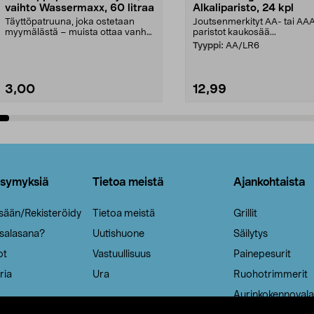
vaihto Wassermaxx, 60 litraa
Alkaliparisto, 24 kpl
Täyttöpatruuna, joka ostetaan
Joutsenmerkityt AA- tai AA
myymälästä – muista ottaa vanha
paristot kaukosää...
patruuna mukaasi m...
Tyyppi:
AA/LR6
3,00
12,99
Lisää ostoskoriin
Lisää ostoskoriin
ysymyksiä
Tietoa meistä
Ajankohtaista
isään/Rekisteröidy
Tietoa meistä
Grillit
 salasana?
Uutishuone
Säilytys
ot
Vastuullisuus
Painepesurit
ria
Ura
Ruohotrimmerit
Aurinkokennovala