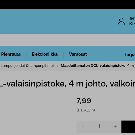
Ter
Ki
Pienrauta
Elektroniikka
Varaosat
Tarjo
Lampunjohdot & lampunpitimet
Maadoittamaton DCL-valaisinpistoke, 4 m j
alaisinpistoke, 4 m johto, valko
7,99
(sis. ALV:n)
Product
quantity