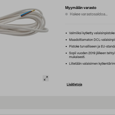
Myymälän varasto
Hakee varastosaldoa...
Valmiiksi kytketty valaisinpistoke
Maadoittamaton DCL-valaisinpist
Pistoke turvalliseen ja EU-stan
Sopii vuoden 2019 jälkeen tehty
mukaisesti.
Liitetään valaisimen kytkentärima
Lisätietoja