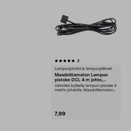
0viidestä
arvostelut
2
tähdestä
Lampunjohdot & lampunpitimet
Maadoittamaton Lampun
pistoke DCL 4 m johto,
musta
Valmiiksi kytketty lampun pistoke 4
metrin johdolla. Maadoittamaton
DCL-valaisin...
7,99