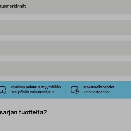
oitusmerkinnät
Ilmainen palautus myymälään
Maksuvaihtoehdot
365 päivän palautusoikeus
Katso ostoehdot
sarjan tuotteita?