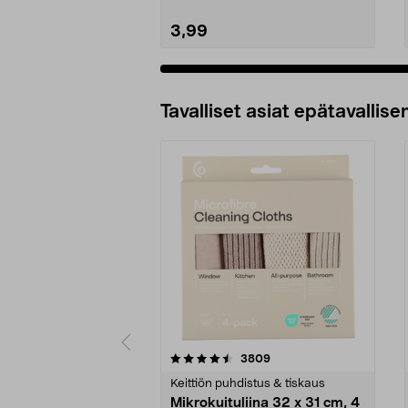
3,99
Tavalliset asiat epätavallisen
5viidestä
4.5viidestä
arvostelut
3809
tähdestä
tähdestä
Keittiön puhdistus & tiskaus
Mikrokuituliina 32 x 31 cm, 4