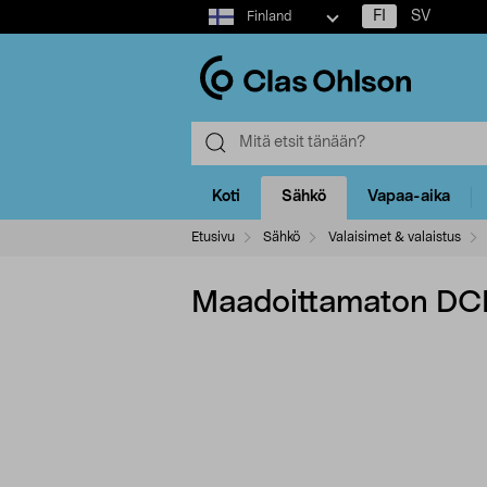
Select
FI
SV
Finland
market
Koti
Sähkö
Vapaa-aika
Etusivu
Sähkö
Valaisimet & valaistus
Maadoittamaton DCL-v