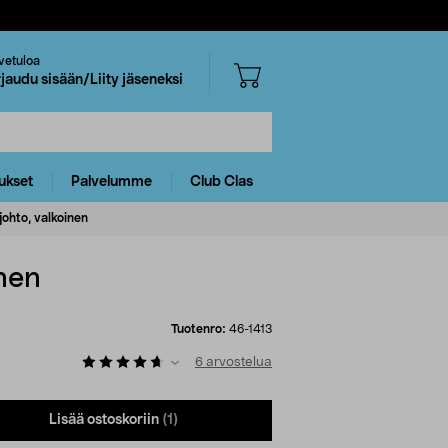
vetuloa
rjaudu sisään/Liity jäseneksi
ukset
Palvelumme
Club Clas
ohto, valkoinen
inen
Tuotenro:
46-1413
6
arvostelua
Lisää ostoskoriin
(1)