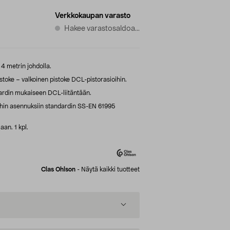
Verkkokaupan varasto
Hakee varastosaldoa...
 4 metrin johdolla.
oke – valkoinen pistoke DCL-pistorasioihin.
dardin mukaiseen DCL-liitäntään.
ihin asennuksiin standardin SS-EN 61995
an. 1 kpl.
Clas Ohlson
-
Näytä kaikki tuotteet