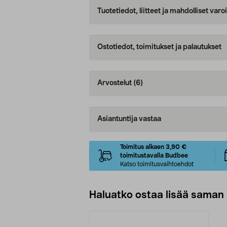
Tuotetiedot, liitteet ja mahdolliset var
Ostotiedot, toimitukset ja palautukset
Arvostelut
(6)
Asiantuntija vastaa
Toimitus alkaen 3,90 €
toimitustavalla Budbee
Katso toimitusvaihtoehdot
Haluatko ostaa lisää saman 