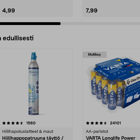
4,99
7,99
 edullisesti
Multibuy
4.5viidestä
arvostelut
4.5viidestä
arvostelut
1560
24101
tähdestä
Hiilihapotuslaitteet & maut
AA-paristot
Hiilihappopatruuna täyttö /
VARTA Longlife Power