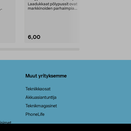
kahvat, 30 l
Laadukkaat pölypussit ovat
markkinoiden parhaimpia.
A-
Testivoittaja 
Kestävä, jopa 50 % suurempi ...
roskapussi u
Roskapussi, jo
6,00
2,00
Lisää ostoskoriin
Lisää
Muut yrityksemme
Tekniikkaosat
Akkuasiantuntija
Teknikmagasinet
PhoneLife
isimet