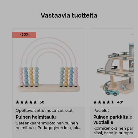
Vastaavia tuotteita
-30%
4.5viidestä
arvostelut
arvostel
58
481
tähdestä
Opettavaiset & motoriset lelut
Puulelut
Puinen helmitaulu
Puinen parkkitalo, yl
vuotiaille
Sateenkaarenmuotoinen puinen
helmitaulu. Pedagoginen lelu, joka
Kolmikerroksinen parkki
kehittää lapsen ...
hissi, bensiinipumppu j
helikopterin laskeut...