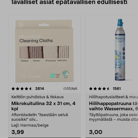
Tavalliset asiat epätavallisen edullisesti
4.5viidestä
arvostelut
4.5viidestä
arvostelu
3814
1561
(1,00/kpl)
tähdestä
t
Keittiön puhdistus & tiskaus
Hiilihapotuslaitteet & mau
Mikrokuituliina 32 x 31 cm, 4
Hiilihappopatruuna tä
kpl
vaihto Wassermaxx, 6
Aftonbladetin "itsestään selvä
Täyttöpatruuna, joka ost
suosikki" siiv...
myymälästä – muista ott
patruuna mukaasi m...
Laji:
Harmaa/beige
3,99
3,00