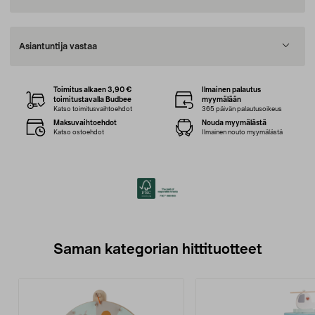
Asiantuntija vastaa
Toimitus alkaen 3,90 €
Ilmainen palautus
toimitustavalla Budbee
myymälään
Katso toimitusvaihtoehdot
365 päivän palautusoikeus
Maksuvaihtoehdot
Nouda myymälästä
Katso ostoehdot
Ilmainen nouto myymälästä
Saman kategorian hittituotteet