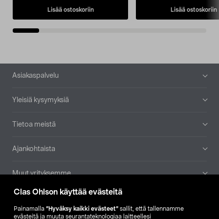
Lisää ostoskoriin
Lisää ostoskoriin
Alatunniste
Asiakaspalvelu
Yleisiä kysymyksiä
Tietoa meistä
Ajankohtaista
Muut yrityksemme
Clas Ohlson käyttää evästeitä
Etsi myymälä
Painamalla
”Hyväksy kaikki evästeet”
sallit, että tallennamme
evästeitä ja muuta seurantateknologiaa laitteellesi