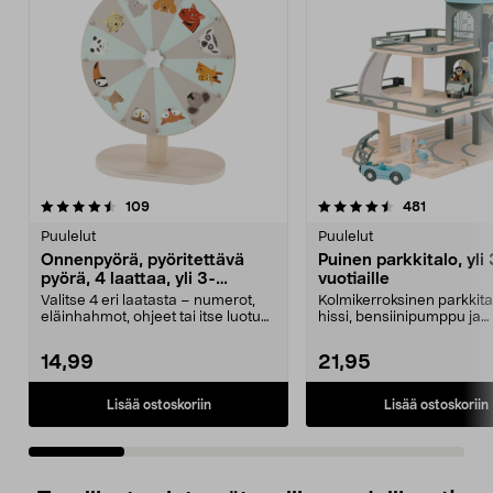
4.5 viidestä
arvostelut
4.5 viidestä
arvostelut
109
481
tähdestä
t
Puulelut
Puulelut
Onnenpyörä, pyöritettävä
Puinen parkkitalo, yli 
pyörä, 4 laattaa, yli 3-
vuotiaille
vuotiaille
Valitse 4 eri laatasta – numerot,
Kolmikerroksinen parkkita
eläinhahmot, ohjeet tai itse luotu
hissi, bensiinipumppu ja
sisältö. Py...
helikopterin laskeut...
14,99
21,95
Lisää ostoskoriin
Lisää ostoskoriin