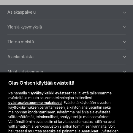
Alatunniste
Asiakaspalvelu
Yleisiä kysymyksiä
Tietoa meistä
Ajankohtaista
Muut yrityksemme
Clas Ohlson käyttää evästeitä
Etsi myymälä
Painamalla
”Hyväksy kaikki evästeet”
sallit, että tallennamme
evästeitä ja muuta seurantateknologiaa laitteellesi
SE
NO
FI
evästeselosteemme mukaisesti
. Evästeitä käytetään sivuston
käyttökokemuksen parantamiseen ja käytön analysointiin sekä
FI
SV
mainonnan kohdentamiseen. Käytämme neljänlaisia evästeitä:
välttämättömät, toiminnalliset, analyyttiset ja mainosevästeet.
Välttämättömiin evästeisiin ei tarvita suostumustasi, sillä ne ovat
välttämättömiä verkkosivuston sisällön toimimisen kannalta. Voit
halutessasi muuttaa asetuksiasi painamalla
Asetukset
. Evästeiden