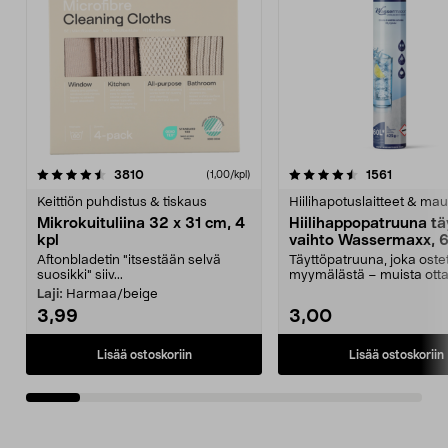
4.5viidestä
arvostelut
4.5viidestä
arvostelu
3810
1561
(1,00/kpl)
tähdestä
t
Keittiön puhdistus & tiskaus
Hiilihapotuslaitteet & mau
Mikrokuituliina 32 x 31 cm, 4
Hiilihappopatruuna tä
kpl
vaihto Wassermaxx, 6
Aftonbladetin "itsestään selvä
Täyttöpatruuna, joka ost
suosikki" siiv...
myymälästä – muista ott
patruuna mukaasi m...
Laji:
Harmaa/beige
3,99
3,00
Lisää ostoskoriin
Lisää ostoskoriin