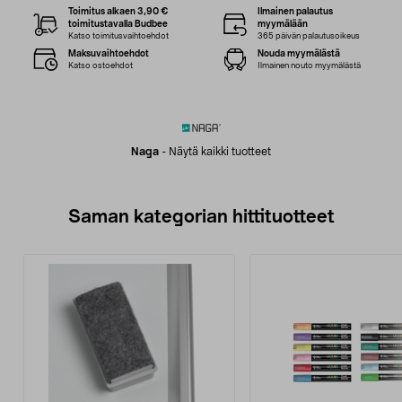
Toimitus alkaen 3,90 €
Ilmainen palautus
toimitustavalla Budbee
myymälään
Katso toimitusvaihtoehdot
365 päivän palautusoikeus
Maksuvaihtoehdot
Nouda myymälästä
Katso ostoehdot
Ilmainen nouto myymälästä
Naga
-
Näytä kaikki tuotteet
Saman kategorian hittituotteet