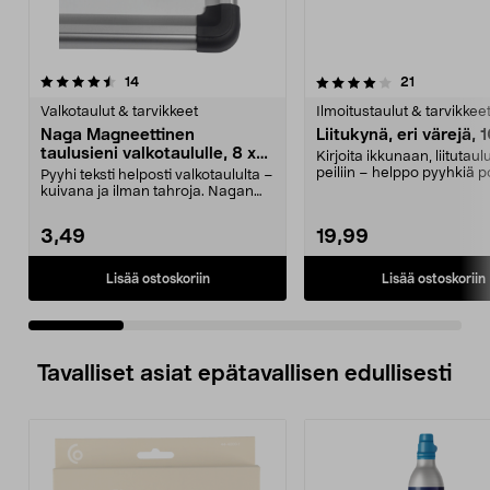
4.0 viidestä
arvostelut
4.5 viidestä
arvostelut
14
21
tähdestä
t
Valkotaulut & tarvikkeet
Ilmoitustaulut & tarvikkee
Naga Magneettinen
Liitukynä, eri värejä, 
taulusieni valkotaululle, 8 x
Kirjoita ikkunaan, liitutaulu
3,2 cm
peiliin – helppo pyyhkiä p
Pyyhi teksti helposti valkotaululta –
Liitukynät –...
kuivana ja ilman tahroja. Nagan
pienikokon...
3,49
19,99
Lisää ostoskoriin
Lisää ostoskoriin
Tavalliset asiat epätavallisen edullisesti