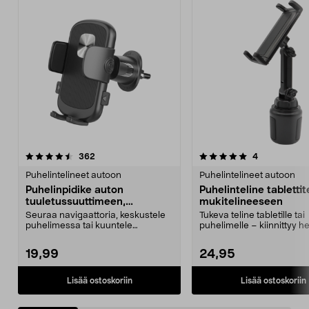
5.0 viidestä
arvostelut
3.5 viidestä
arvostelut
362
4
tähdestä
t
Puhelintelineet autoon
Puhelintelineet autoon
Puhelinpidike auton
Puhelinteline tablettit
tuuletussuuttimeen,
mukitelineeseen
puristuskiinnike
Seuraa navigaattoria, keskustele
Tukeva teline tabletille tai
puhelimessa tai kuuntele
puhelimelle – kiinnittyy he
äänikirjoja tai musiik...
auton mukitelinee...
19,99
24,95
Lisää ostoskoriin
Lisää ostoskoriin