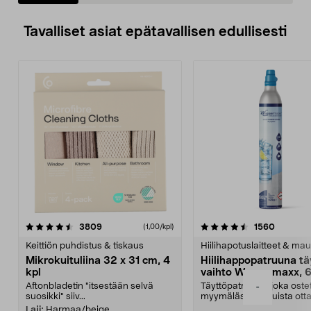
Tavalliset asiat epätavallisen edullisesti
4.5viidestä
arvostelut
4.5viidestä
arvostel
3809
1560
(1,00/kpl)
tähdestä
t
Keittiön puhdistus & tiskaus
Hiilihapotuslaitteet & mau
Mikrokuituliina 32 x 31 cm, 4
Hiilihappopatruuna tä
kpl
vaihto Wassermaxx, 6
Aftonbladetin "itsestään selvä
Täyttöpatruuna, joka ost
-
suosikki" siiv...
myymälästä – muista ott
patruuna mukaasi m...
Laji:
Harmaa/beige