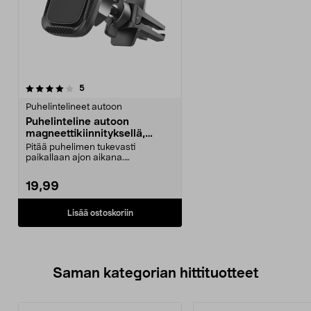
arvostelut
5
Puhelintelineet autoon
Puhelinteline autoon
magneettikiinnityksellä,
tuuletusritilään
Pitää puhelimen tukevasti
paikallaan ajon aikana.
Magneettinen puhelinteline kii...
19,99
Lisää ostoskoriin
Saman kategorian hittituotteet