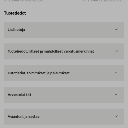
Hakee varastosaldoa...
Hakee varastosaldoa...
Tuotetiedot
Lisätietoja
Tuotetiedot, liitteet ja mahdolliset varoitusmerkinnät
Ostotiedot, toimitukset ja palautukset
Arvostelut
(4)
Asiantuntija vastaa