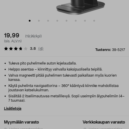
19,99
(19,99/kpl)
(sis. ALV:n)
3.8
(
4
)
Tuotenro:
39-5217
Tukeva pito puhelimelle auton kojelaudalla.
Helppo asentaa – kiinnittyy vahvalla kaksipuolisella teipillä.
Vahva magneetti pitää puhelimen tukevasti paikallaan myös kuorien
kanssa.
Käytä puhelinta navigaattorina – 360° kääntyvä kiinnike mahdollistaa
joustavan katselukulman.
Sisältää 2 itseliimautuvaa metallilevyä. Sopii useimpiin älypuhelimiin (4–
7 tuumaa).
Lisätietoja
Myymälän varasto
Verkkokaupan varasto