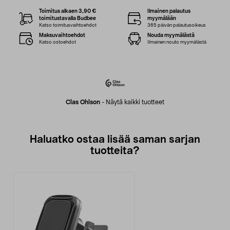
Toimitus alkaen 3,90 €
Ilmainen palautus
toimitustavalla Budbee
myymälään
Katso toimitusvaihtoehdot
365 päivän palautusoikeus
Maksuvaihtoehdot
Nouda myymälästä
Katso ostoehdot
Ilmainen nouto myymälästä
Clas Ohlson
-
Näytä kaikki tuotteet
Haluatko ostaa lisää saman sarjan
tuotteita?