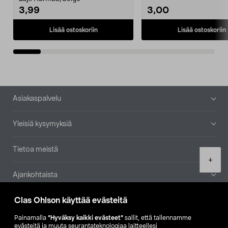
3,99
3,00
Lisää ostoskoriin
Lisää ostoskoriin
Alatunniste
Asiakaspalvelu
Yleisiä kysymyksiä
Tietoa meistä
Product
+
quantity
Ajankohtaista
Clas Ohlson käyttää evästeitä
Muut yrityksemme
Painamalla
”Hyväksy kaikki evästeet”
sallit, että tallennamme
Etsi myymälä
evästeitä ja muuta seurantateknologiaa laitteellesi