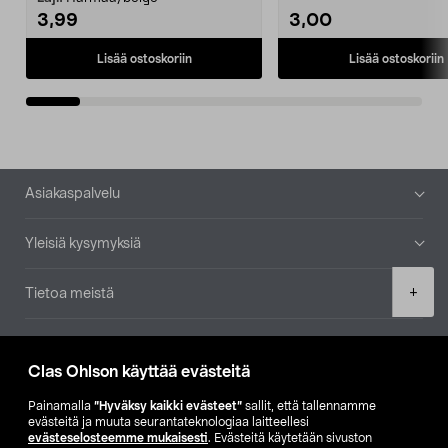
3,99
3,00
Lisää ostoskoriin
Lisää ostoskoriin
Alatunniste
Asiakaspalvelu
Yleisiä kysymyksiä
Product
+
Tietoa meistä
quantity
Ajankohtaista
Clas Ohlson käyttää evästeitä
Muut yrityksemme
Painamalla
”Hyväksy kaikki evästeet”
sallit, että tallennamme
evästeitä ja muuta seurantateknologiaa laitteellesi
evästeselosteemme mukaisesti
. Evästeitä käytetään sivuston
Etsi myymälä