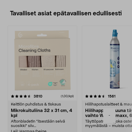
Tavalliset asiat epätavallisen edullisesti
4.5viidestä
arvostelut
4.5viidestä
arvostelu
3810
1561
(1,00/kpl)
tähdestä
t
Keittiön puhdistus & tiskaus
Hiilihapotuslaitteet & mau
Mikrokuituliina 32 x 31 cm, 4
Hiilihappopatruuna tä
-
kpl
vaihto Wassermaxx, 6
Aftonbladetin "itsestään selvä
Täyttöpatruuna, joka ost
suosikki" siiv...
myymälästä – muista ott
patruuna mukaasi m...
Laji:
Harmaa/beige