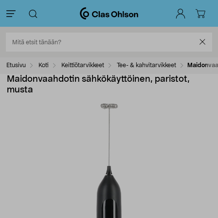
Etusivu
Koti
Keittiötarvikkeet
Tee- & kahvitarvikkeet
Maidonvaah
Maidonvaahdotin sähkökäyttöinen, paristot,
musta