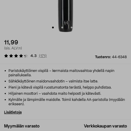
11,99
(sis. ALV:n)
4.3
(
171
)
Tuotenro:
44-6348
Paristokäyttöinen vispilä – kermaista maitovaahtoa yhdellä napin
painalluksella.
Sähkökäyttöinen maidonvaahdotin – valmista itse latte.
Pieni ja kätevä vispilä ruostumatonta terästä, helppo puhdistaa.
Hiljainen moottori – vaahdota maito helposti ja kätevästi.
Kylmälle ja lämpimälle maidolle. Toimii kahdella AA-paristolla (myydään
erikseen).
Lisätietoja
Myymälän varasto
Verkkokaupan varasto