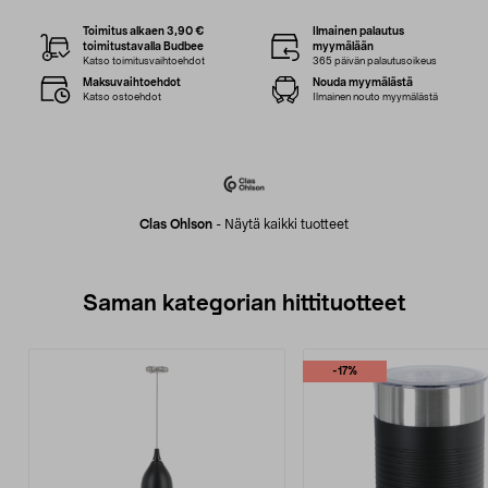
Toimitus alkaen 3,90 €
Ilmainen palautus
toimitustavalla Budbee
myymälään
Katso toimitusvaihtoehdot
365 päivän palautusoikeus
Maksuvaihtoehdot
Nouda myymälästä
Katso ostoehdot
Ilmainen nouto myymälästä
Clas Ohlson
-
Näytä kaikki tuotteet
Saman kategorian hittituotteet
-17%