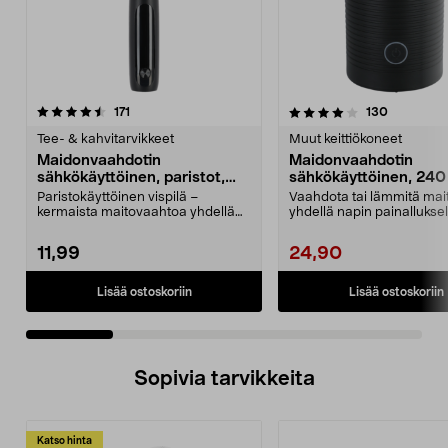
4.0 viidestä
arvostelut
4.5 viidestä
arvostelut
171
130
tähdestä
t
Tee- & kahvitarvikkeet
Muut keittiökoneet
Maidonvaahdotin
Maidonvaahdotin
sähkökäyttöinen, paristot,
sähkökäyttöinen, 240
musta
musta
Paristokäyttöinen vispilä –
Vaahdota tai lämmitä mai
kermaista maitovaahtoa yhdellä
yhdellä napin painalluksel
napin painalluksella....
Maidonvaahdotin – kannu.
11,99
24,90
Lisää ostoskoriin
Lisää ostoskoriin
Sopivia tarvikkeita
Katso hinta