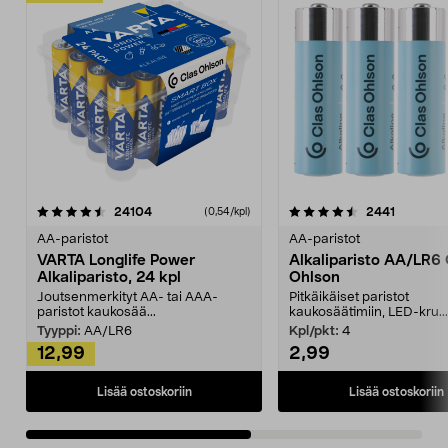
4.5viidestä
arvostelut
4.5viidestä
arvostelu
24104
2441
(0,54/kpl)
tähdestä
t
AA-paristot
AA-paristot
VARTA Longlife Power
Alkaliparisto AA/LR6 
Alkaliparisto, 24 kpl
Ohlson
Joutsenmerkityt AA- tai AAA-
Pitkäikäiset paristot
paristot kaukosää...
kaukosäätimiin, LED-kru...
Tyyppi:
AA/LR6
Kpl/pkt:
4
12,99
2,99
Lisää ostoskoriin
Lisää ostoskoriin