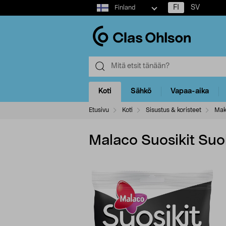
Select
FI
SV
Finland
market
Koti
Sähkö
Vapaa-aika
Etusivu
Koti
Sisustus & koristeet
Mak
Malaco Suosikit Suo