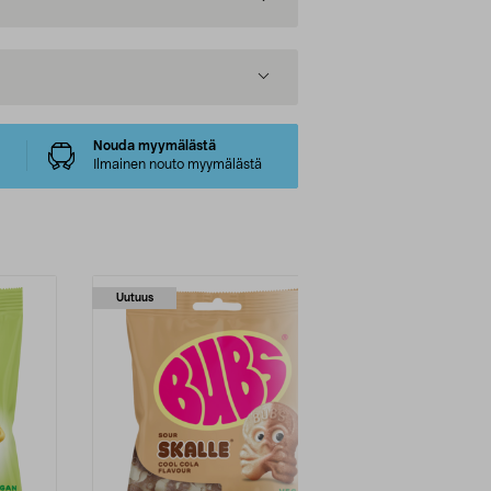
Nouda myymälästä
Ilmainen nouto myymälästä
Uutuus