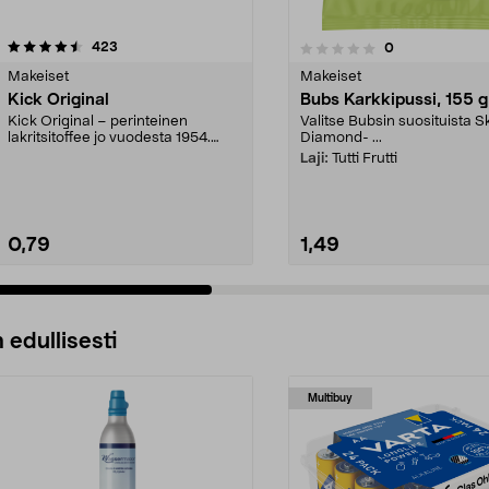
arvostelut
423
arvostelut
0
0.0 viidestä
0.0 viidestä
tähdestä
Makeiset
Makeiset
Kick Original
Bubs Karkkipussi, 155 g
Kick Original – perinteinen
Valitse Bubsin suosituista Sk
lakritsitoffee jo vuodesta 1954.
Diamond- ...
Helppo pitää mukana...
Laji:
Tutti Frutti
0,79
1,49
 edullisesti
Multibuy