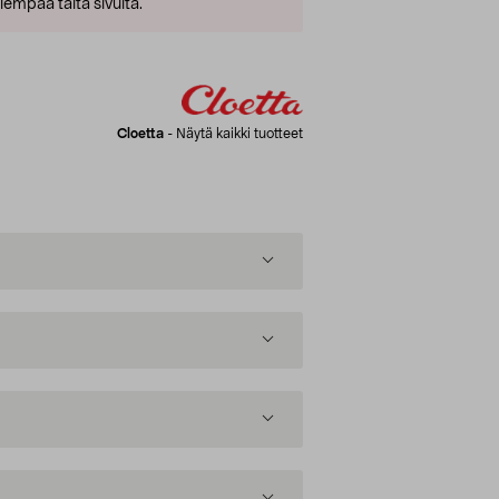
empaa tältä sivulta.
Cloetta
-
Näytä kaikki tuotteet