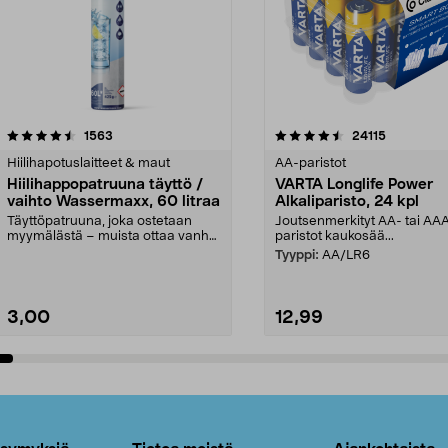
4.5viidestä
arvostelut
4.5viidestä
arvostelut
1563
24115
tähdestä
Hiilihapotuslaitteet & maut
AA-paristot
Hiilihappopatruuna täyttö /
VARTA Longlife Power
vaihto Wassermaxx, 60 litraa
Alkaliparisto, 24 kpl
Täyttöpatruuna, joka ostetaan
Joutsenmerkityt AA- tai AA
myymälästä – muista ottaa vanha
paristot kaukosää...
patruuna mukaasi m...
Tyyppi:
AA/LR6
3,00
12,99
Lisää ostoskoriin
Lisää ostoskoriin