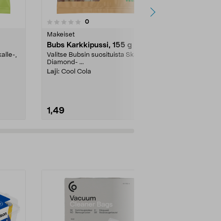
4.5 viidestä
4.0
1
arvostelut
0
tähdestä
tähdestä
Makeiset
Makeiset
Bubs Karkkipussi, 155 g
Pändy Cand
alle-,
Valitse Bubsin suosituista Skalle-,
Vain 1 g soker
Diamond- ...
kompromisseja
Laji:
Cool Cola
Laji:
Viinikumi
1,49
1,79