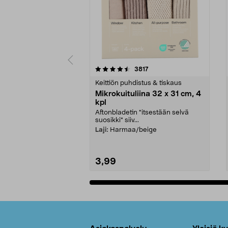
5viidestä
4.5viidestä
arvostelut
3817
tähdestä
tähdestä
Keittiön puhdistus & tiskaus
Mikrokuituliina 32 x 31 cm, 4
kpl
Aftonbladetin "itsestään selvä
suosikki" siiv...
Laji:
Harmaa/beige
3,99
Lisää ostoskoriin
Alatunniste