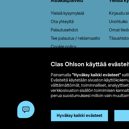
Asiakaspalvelu
Yleisiä k
Yleisiä kysymyksiä
Kirjaudu s
Ota yhteyttä
Unohtuiko
Palautusehdot
Omat tied
Tee palautus / reklamaatio
Tilaushisto
Cookie policy
Toimitustavat
Saavutettavuus
Clas Ohlson käyttää evästei
Painamalla
”Hyväksy kaikki evästeet”
sall
Evästeitä käytetään sivuston käyttökokem
välttämättömät, toiminnalliset, analyyttise
verkkosivuston sisällön toimimisen kannalt
perua suostumuksesi milloin vain muuttama
© 2026 Clas
Hyväksy kaikki evästeet