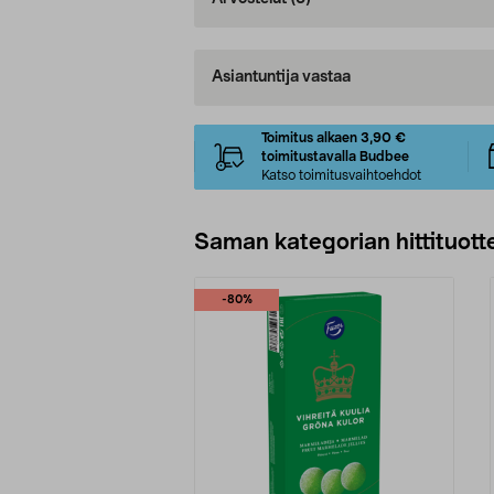
Asiantuntija vastaa
Toimitus alkaen 3,90 €
toimitustavalla Budbee
Katso toimitusvaihtoehdot
Saman kategorian hittituott
-80%