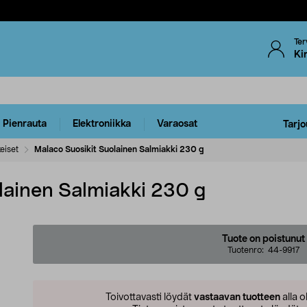
Ter
Ki
Pienrauta
Elektroniikka
Varaosat
Tarjo
eiset
Malaco Suosikit Suolainen Salmiakki 230 g
lainen Salmiakki 230 g
Tuote on poistunut
Tuotenro:
44-9917
Toivottavasti löydät
vastaavan tuotteen
alla o