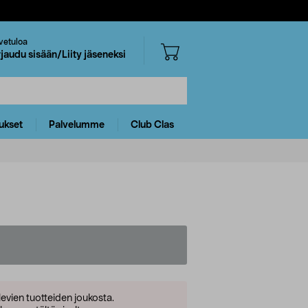
vetuloa
rjaudu sisään/Liity jäseneksi
ukset
Palvelumme
Club Clas
levien tuotteiden joukosta.