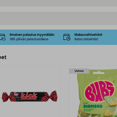
Ilmainen palautus myymälään
Maksuvaihtoehdot
365 päivän palautusoikeus
Katso ostoehdot
eet
Uutuus