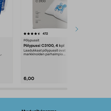
4.5viidestä
arvostelut
4.5
472
6
tähdestä
tähdestä
Pölypussit
Kierrätys & ro
Pölypussi C3100, 4 kpl
Roskapussi,
kahvat, 30 l
Laadukkaat pölypussit ovat
markkinoiden parhaimpia.
A-
Testivoittaja 
Kestävä, jopa 50 % suurempi ...
roskapussi u
Roskapussi, jo
6,00
2,00
Lisää ostoskoriin
Lisää