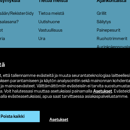
ysymyksiä
Tietoa meistä
Ajankohtaista
isään/Rekisteröidy
Tietoa meistä
Grillit
 salasana?
Uutishuone
Säilytys
ot
Vastuullisuus
Painepesurit
ria
Ura
Ruohotrimmerit
Aurinkokennovala
tä
it, että tallennamme evästeitä ja muuta seurantateknologiaa laitteelles
uksen parantamiseen ja käytön analysointiin sekä mainonnan kohdenta
t ja mainosevästeet. Välttämättömiin evästeisiin ei tarvita suostumustas
a. Voit halutessasi muuttaa asetuksiasi painamalla
Asetukset
. Evästei
lla evästeasetuksiasi, apua saat tarvittaessa asiakaspalvelustamme.
 Ohlson
Club Clas
Ostoehdot
Tietosuojaseloste
Et
Näytä hinnat ilman ALV:a
Poista kaikki
Asetukset