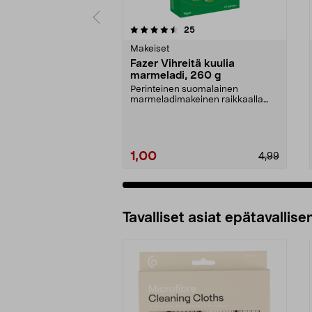
5 viidestä
4.5 viidestä
arvostelut
25
tähdestä
tähdestä
Makeiset
Fazer Vihreitä kuulia
marmeladi, 260 g
Perinteinen suomalainen
marmeladimakeinen raikkaalla
päärynänmaulla. Fazer Vihre...
1,00
4,99
Tavalliset asiat epätavallisen