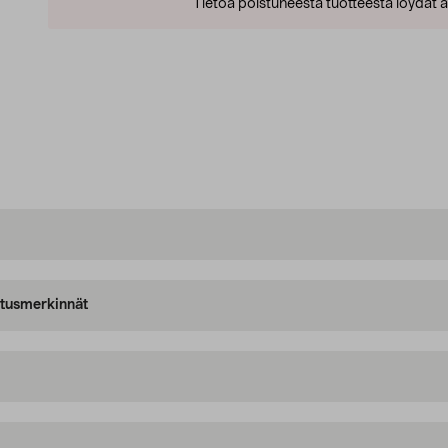
Tietoa poistuneesta tuotteesta löydät al
oitusmerkinnät