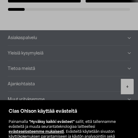
Alatunniste
Asiakaspalvelu
Yleisiä kysymyksiä
Tietoa meistä
Ajankohtaista
Product
+
quantity
Muut yrityksemme
Clas Ohlson käyttää evästeitä
Etsi myymälä
Painamalla
”Hyväksy kaikki evästeet”
sallit, että tallennamme
evästeitä ja muuta seurantateknologiaa laitteellesi
SE
NO
FI
evästeselosteemme mukaisesti
. Evästeitä käytetään sivuston
käyttökokemuksen parantamiseen ja käytön analysointiin sekä