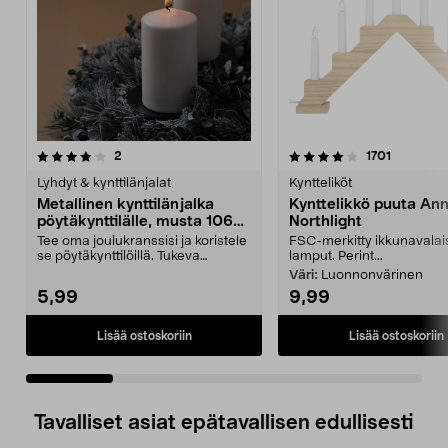
4.0 viidestä
arvostelut
4.5 viidestä
arvostelu
2
1701
tähdestä
t
Lyhdyt & kynttilänjalat
Kyntteliköt
Metallinen kynttilänjalka
Kynttelikkö puuta Ann
pöytäkynttilälle, musta 106
Northlight
mm
Tee oma joulukranssisi ja koristele
FSC-merkitty ikkunavalais
se pöytäkynttilöillä. Tukeva
lamput. Perint...
kynttilänpidike...
Väri:
Luonnonvärinen
5,99
9,99
Lisää ostoskoriin
Lisää ostoskoriin
Tavalliset asiat epätavallisen edullisesti