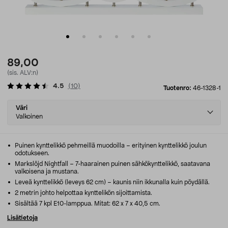
89,00
(sis. ALV:n)
4.5
(
10
)
Tuotenro:
46-1328-1
Select
Väri
variant
Valkoinen
Puinen kynttelikkö pehmeillä muodoilla – erityinen kynttelikkö joulun
odotukseen.
Markslöjd Nightfall – 7-haarainen puinen sähkökynttelikkö, saatavana
valkoisena ja mustana.
Leveä kynttelikkö (leveys 62 cm) – kaunis niin ikkunalla kuin pöydällä.
2 metrin johto helpottaa kynttelikön sijoittamista.
Sisältää 7 kpl E10-lamppua. Mitat: 62 x 7 x 40,5 cm.
Lisätietoja