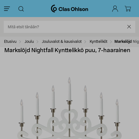
Etusivu
Joulu
Jouluvalot & kausivalot
Kyntteliköt
Markslöjd Nig
Markslöjd Nightfall Kynttelikkö puu, 7-haarainen