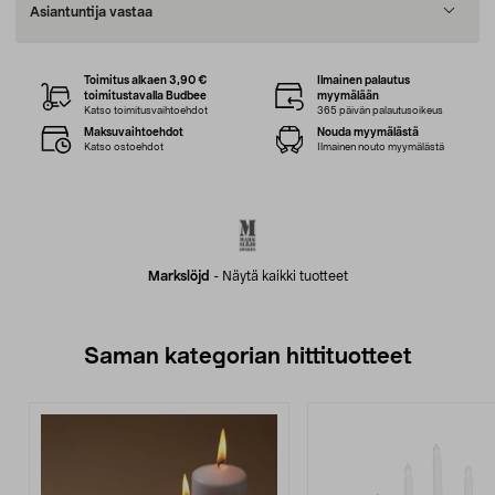
Asiantuntija vastaa
Toimitus alkaen 3,90 €
Ilmainen palautus
toimitustavalla Budbee
myymälään
Katso toimitusvaihtoehdot
365 päivän palautusoikeus
Maksuvaihtoehdot
Nouda myymälästä
Katso ostoehdot
Ilmainen nouto myymälästä
Markslöjd
-
Näytä kaikki tuotteet
Saman kategorian hittituotteet