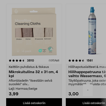
4.5viidestä
arvostelut
4.5viidestä
arvostelu
3810
1561
(1,00/kpl)
tähdestä
t
Keittiön puhdistus & tiskaus
Hiilihapotuslaitteet & mau
Mikrokuituliina 32 x 31 cm, 4
Hiilihappopatruuna tä
kpl
vaihto Wassermaxx, 6
Aftonbladetin "itsestään selvä
Täyttöpatruuna, joka ost
suosikki" siiv...
myymälästä – muista ott
patruuna mukaasi m...
Laji:
Harmaa/beige
-
3,99
3,00
Lisää ostoskoriin
Lisää ostoskoriin