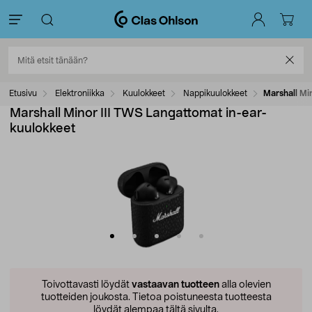
Etusivu
Elektroniikka
Kuulokkeet
Nappikuulokkeet
Marshall Mi
Marshall Minor III TWS Langattomat in-ear-
kuulokkeet
Toivottavasti löydät
vastaavan tuotteen
alla olevien
tuotteiden joukosta.
Tietoa poistuneesta tuotteesta
löydät alempaa tältä sivulta.