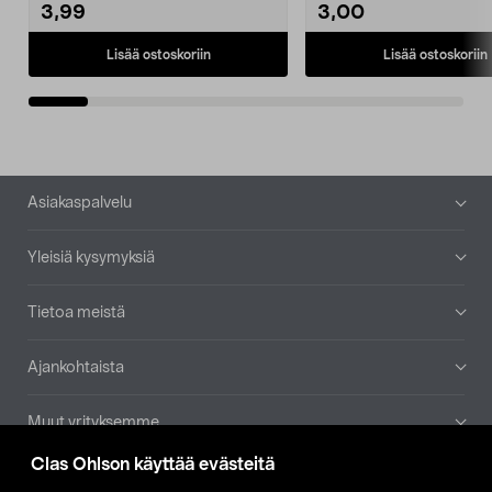
3,99
3,00
Lisää ostoskoriin
Lisää ostoskoriin
Alatunniste
Asiakaspalvelu
Yleisiä kysymyksiä
Tietoa meistä
Ajankohtaista
Muut yrityksemme
Clas Ohlson käyttää evästeitä
Etsi myymälä