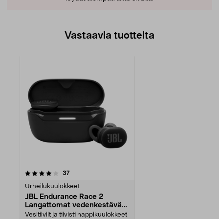
Vastaavia tuotteita
arvostelut
37
Urheilukuulokkeet
JBL Endurance Race 2
Langattomat vedenkestävät
urheilukuulokkeet
Vesitiiviit ja tiivisti nappikuulokkeet