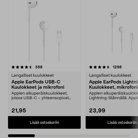
4.5 viidestä
arvostelut
4.5 viidestä
arvostelu
358
1298
tähdestä
t
Langalliset kuulokkeet
Langalliset kuulokkeet
Apple EarPods USB-C
Apple EarPods Lightn
Kuulokkeet ja mikrofoni
Kuulokkeet, mikrofoni
Applen alkuperäiskuulokkeet,
Applen alkuperäiskuulok
joissa USB-C – yhteensopivat
Lightning-liitännällä. Appl
USB-C-laitteiden kanss...
Earpods Lightning – mak..
21,95
23,99
Lisää ostoskoriin
Lisää ostoskoriin