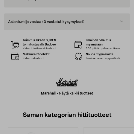
Asiantuntija vastaa
(3 vastatut kysymykset)
Toimitus alkaen 3,90 €
Ilmainen palautus
toimitustavalla Budbee
myymälään
Katso toimitusvaihtoehdot
365 päivän palautusoikeus
Maksuvaihtoehdot
Nouda myymälästä
Katso ostoehdot
Ilmainen nouto myymälästä
Marshall
-
Näytä kaikki tuotteet
Saman kategorian hittituotteet