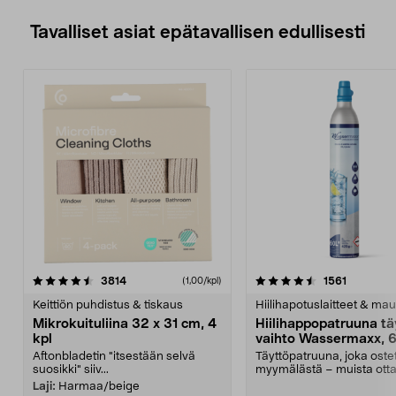
Tavalliset asiat epätavallisen edullisesti
4.5viidestä
arvostelut
4.5viidestä
arvostelu
3814
1561
(1,00/kpl)
tähdestä
t
Keittiön puhdistus & tiskaus
Hiilihapotuslaitteet & mau
Mikrokuituliina 32 x 31 cm, 4
Hiilihappopatruuna tä
kpl
vaihto Wassermaxx, 6
Aftonbladetin "itsestään selvä
Täyttöpatruuna, joka ost
suosikki" siiv...
myymälästä – muista ott
patruuna mukaasi m...
Laji:
Harmaa/beige