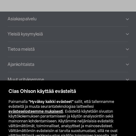
Alatunniste
Asiakaspalvelu
Yleisiä kysymyksiä
Tietoa meistä
Ajankohtaista
Muut yrityksemme
Clas Ohlson käyttää evästeitä
Etsi myymälä
Painamalla
”Hyväksy kaikki evästeet”
sallit, että tallennamme
evästeitä ja muuta seurantateknologiaa laitteellesi
SE
NO
FI
evästeselosteemme mukaisesti
. Evästeitä käytetään sivuston
käyttökokemuksen parantamiseen ja käytön analysointiin sekä
FI
SV
mainonnan kohdentamiseen. Käytämme neljänlaisia evästeitä:
välttämättömät, toiminnalliset, analyyttiset ja mainosevästeet.
Välttämättömiin evästeisiin ei tarvita suostumustasi, sillä ne ovat
välttämättömiä verkkosivuston sisällön toimimisen kannalta. Voit