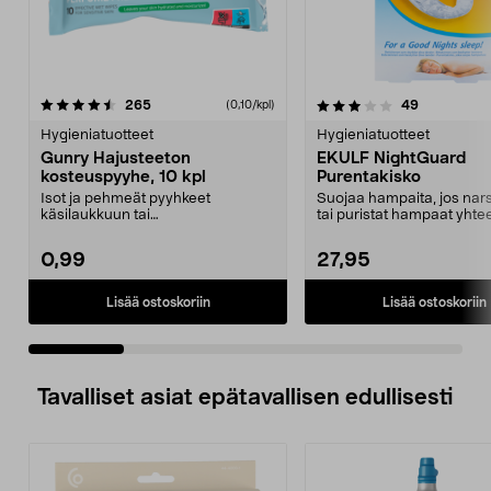
3.5 viidestä
arvostelut
4.5 viidestä
arvostelut
265
49
(0,10/kpl)
tähdestä
t
Hygieniatuotteet
Hygieniatuotteet
Gunry Hajusteeton
EKULF NightGuard
kosteuspyyhe, 10 kpl
Purentakisko
Isot ja pehmeät pyyhkeet
Suojaa hampaita, jos nars
käsilaukkuun tai
tai puristat hampaat yhtee
hansikaslokeroon. Gunry-
Ekulf Night...
kosteuspyyhe, ...
0,99
27,95
Lisää ostoskoriin
Lisää ostoskoriin
Tavalliset asiat epätavallisen edullisesti