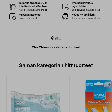
Toimitus alkaen 3,90 €
Ilmainen palautus
toimitustavalla Budbee
myymälään
Katso toimitusvaihtoehdot
365 päivän palautusoikeus
Maksuvaihtoehdot
Nouda myymälästä
Katso ostoehdot
Ilmainen nouto myymälästä
Clas Ohlson
-
Näytä kaikki tuotteet
Saman kategorian hittituotteet