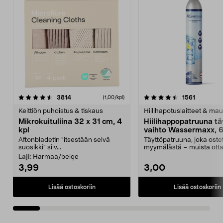
4.5viidestä
arvostelut
4.5viidestä
arvostelu
3814
1561
(1,00/kpl)
tähdestä
t
Keittiön puhdistus & tiskaus
Hiilihapotuslaitteet & mau
Mikrokuituliina 32 x 31 cm, 4
Hiilihappopatruuna tä
kpl
vaihto Wassermaxx, 6
Aftonbladetin "itsestään selvä
Täyttöpatruuna, joka ost
suosikki" siiv...
myymälästä – muista ott
patruuna mukaasi m...
Laji:
Harmaa/beige
3,99
3,00
Lisää ostoskoriin
Lisää ostoskoriin