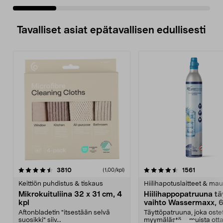
Tavalliset asiat epätavallisen edullisesti
4.5viidestä
arvostelut
4.5viidestä
arvostelu
3810
1561
(1,00/kpl)
tähdestä
t
Keittiön puhdistus & tiskaus
Hiilihapotuslaitteet & mau
Mikrokuituliina 32 x 31 cm, 4
Hiilihappopatruuna tä
kpl
vaihto Wassermaxx, 6
Aftonbladetin "itsestään selvä
Täyttöpatruuna, joka ost
suosikki" siiv...
myymälästä – muista ott