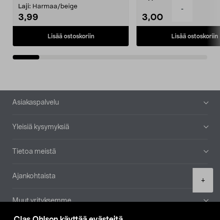
patruuna mukaasi m...
Laji:
Harmaa/beige
-
3,99
3,00
Lisää ostoskoriin
Lisää ostoskoriin
Alatunniste
Asiakaspalvelu
Yleisiä kysymyksiä
Tietoa meistä
Ajankohtaista
Product
+
quantity
Muut yrityksemme
Clas Ohlson käyttää evästeitä