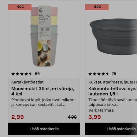
-40%
-50%
4.5 viidestä
arvostelut
4.5 viidestä
arvostelut
55
75
tähdestä
t
Kertakäyttöastiat
Kuksat, aterimet & lautas
Muovimukit 35 cl, eri värejä,
Kokoontaitettava syv
4 kpl
lautanen 1,5 l
Pinottavat kupit, jotka ovat mikron
Tilaa säästävä syvä laut
ja konepesun kestävät. Isot
taipuisaa siliko...
muovimukit (350 ...
Väri:
Harmaa
2,99
3,99
4,99
Lisää ostoskoriin
Lisää ostoskoriin