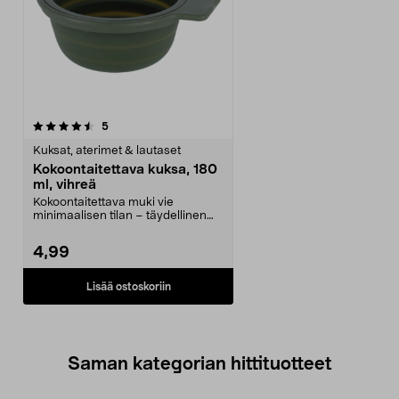
arvostelut
5
Kuksat, aterimet & lautaset
Kokoontaitettava kuksa, 180
ml, vihreä
Kokoontaitettava muki vie
minimaalisen tilan – täydellinen
retkieväälle. Kokoont...
4,99
Lisää ostoskoriin
Saman kategorian hittituotteet