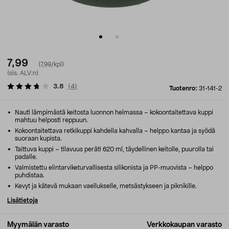
7,99
(7,99/kpl)
(sis. ALV:n)
3.8
(
4
)
Tuotenro:
31-141-2
Nauti lämpimästä keitosta luonnon helmassa – kokoontaitettava kuppi
mahtuu helposti reppuun.
Kokoontaitettava retkikuppi kahdella kahvalla – helppo kantaa ja syödä
suoraan kupista.
Taittuva kuppi – tilavuus peräti 620 ml, täydellinen keitolle, puurolla tai
padalle.
Valmistettu elintarviketurvallisesta silikonista ja PP-muovista – helppo
puhdistaa.
Kevyt ja kätevä mukaan vaellukselle, metsästykseen ja piknikille.
Lisätietoja
Myymälän varasto
Verkkokaupan varasto