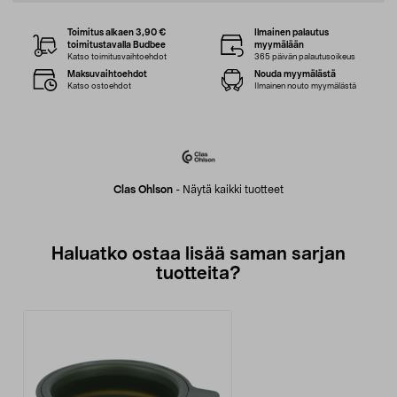
Toimitus alkaen 3,90 €
Ilmainen palautus
toimitustavalla Budbee
myymälään
Katso toimitusvaihtoehdot
365 päivän palautusoikeus
Maksuvaihtoehdot
Nouda myymälästä
Katso ostoehdot
Ilmainen nouto myymälästä
Clas Ohlson
-
Näytä kaikki tuotteet
Haluatko ostaa lisää saman sarjan
tuotteita?