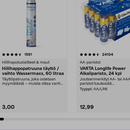
4.5viidestä
arvostelut
4.5viidestä
arvostelut
1561
24104
tähdestä
Hiilihapotuslaitteet & maut
AA-paristot
Hiilihappopatruuna täyttö /
VARTA Longlife Power
vaihto Wassermaxx, 60 litraa
Alkaliparisto, 24 kpl
Täyttöpatruuna, joka ostetaan
Joutsenmerkityt AA- tai AA
myymälästä – muista ottaa vanha
paristot kaukosää...
patruuna mukaasi m...
Tyyppi:
AA/LR6
3,00
12,99
Lisää ostoskoriin
Lisää ostoskoriin