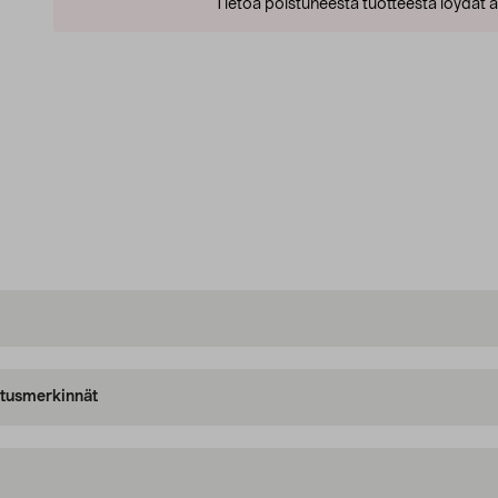
Tietoa poistuneesta tuotteesta löydät al
oitusmerkinnät