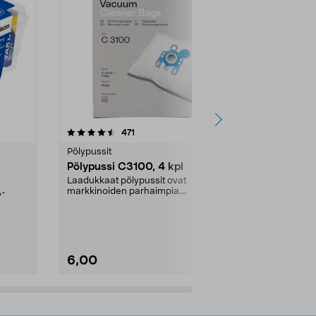
4.5viidestä
arvostelut
4.5
471
6
tähdestä
tähdestä
Pölypussit
Kierrätys & ro
Pölypussi C3100, 4 kpl
Roskapussi,
kahvat, 30 l
Laadukkaat pölypussit ovat
markkinoiden parhaimpia.
A-
Testivoittaja 
Kestävä, jopa 50 % suurempi ...
roskapussi u
Roskapussi, jo
6,00
2,00
Lisää ostoskoriin
Lisää