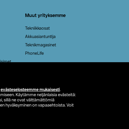
Muut yrityksemme
Tekniikkaosat
Akkuasiantuntija
Teknikmagasinet
PhoneLife
isimet
i
evästeselosteemme mukaisesti
.
miseen. Käytämme neljänlaisia evästeitä:
i, sillä ne ovat välttämättömiä
den hyväksyminen on vapaaehtoista. Voit
si myymälä