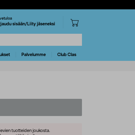
vetuloa
rjaudu sisään/Liity jäseneksi
ukset
Palvelumme
Club Clas
levien tuotteiden joukosta.