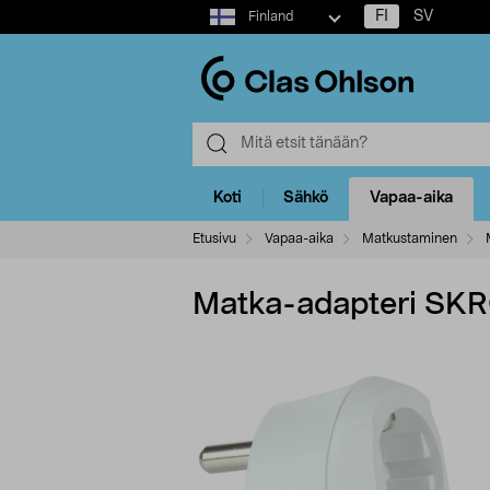
Select
FI
SV
Finland
market
Koti
Sähkö
Vapaa-aika
Etusivu
Vapaa-aika
Matkustaminen
Matka-adapteri SKR