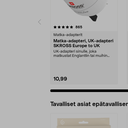
0 viidestä
4.5 viidestä
arvostelut
865
tähdestä
tähdestä
Matka-adapterit
Matka-adapteri, UK-adapteri
SKROSS Europe to UK
UK-adapteri sinulle, joka
matkustat Englantiin tai muihin
maihin, joissa on G-ty...
10,99
Tavalliset asiat epätavallisen