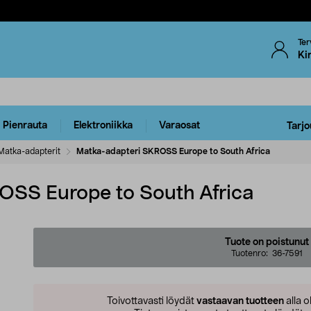
Ter
Ki
Pienrauta
Elektroniikka
Varaosat
Tarjo
Matka-adapterit
Matka-adapteri SKROSS Europe to South Africa
OSS Europe to South Africa
Tuote on poistunut
Tuotenro:
36-7591
Toivottavasti löydät
vastaavan tuotteen
alla o