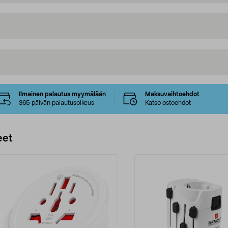
Ilmainen palautus myymälään
Maksuvaihtoehdot
365 päivän palautusoikeus
Katso ostoehdot
eet