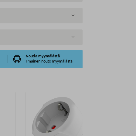
Nouda myymälästä
Ilmainen nouto myymälästä