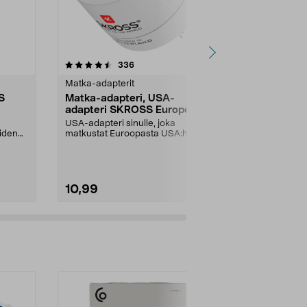
4.0 viidestä
arvostelut
3.0
336
1
tähdestä
tähdestä
Matka-adapterit
Pikalaturit
S
Matka-adapteri, USA-
Belkin Boo
adapteri SKROSS Europe to
Matkalaturi
USA
USA-adapteri sinulle, joka
Lataa kolme la
eiden
matkustat Euroopasta USA:han.
samanaikaise
Matka-adapteri sopii ma...
A-liitäntöjen 
10,99
49,90