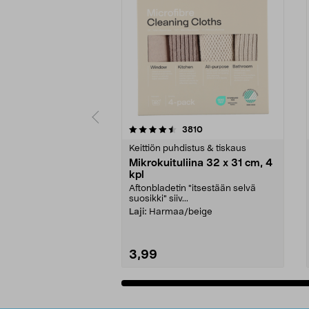
5viidestä
4.5viidestä
arvostelut
3810
tähdestä
tähdestä
Keittiön puhdistus & tiskaus
Mikrokuituliina 32 x 31 cm, 4
kpl
Aftonbladetin "itsestään selvä
suosikki" siiv...
Laji:
Harmaa/beige
3,99
Lisää ostoskoriin