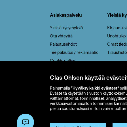
Alatunniste
Asiakaspalvelu
Yleisiä k
Yleisiä kysymyksiä
Kirjaudu s
Ota yhteyttä
Unohtuiko
Palautusehdot
Omat tied
Tee palautus / reklamaatio
Tilaushisto
Cookie policy
Toimitustavat
Clas Ohlson käyttää evästei
Saavutettavuus
Painamalla
”Hyväksy kaikki evästeet”
sall
Evästeitä käytetään sivuston käyttökokem
välttämättömät, toiminnalliset, analyyttise
verkkosivuston sisällön toimimisen kannalt
perua suostumuksesi milloin vain muuttama
© 2026 Clas