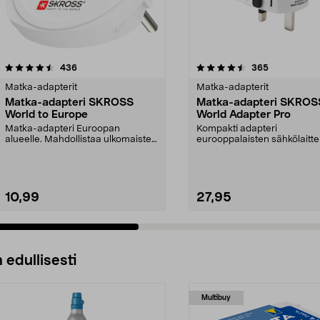
4.5 viidestä
arvostelut
4.5 viidestä
arvostelut
436
365
tähdestä
Matka-adapterit
Matka-adapterit
Matka-adapteri SKROSS
Matka-adapteri SKROS
World to Europe
World Adapter Pro
Matka-adapteri Euroopan
Kompakti adapteri
alueelle. Mahdollistaa ulkomaisten
eurooppalaisten sähkölaitt
laitteiden käytön Eur...
käyttämiseen muualla
maailmass...
10,99
27,95
 edullisesti
Multibuy