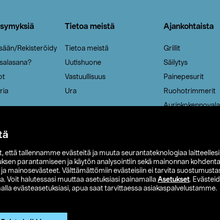
ysymyksiä
Tietoa meistä
Ajankohtaista
isään/Rekisteröidy
Tietoa meistä
Grillit
 salasana?
Uutishuone
Säilytys
ot
Vastuullisuus
Painepesurit
ria
Ura
Ruohotrimmerit
Aurinkokennovala
tä
it, että tallennamme evästeitä ja muuta seurantateknologiaa laitteelles
uksen parantamiseen ja käytön analysointiin sekä mainonnan kohdenta
t ja mainosevästeet. Välttämättömiin evästeisiin ei tarvita suostumustas
a. Voit halutessasi muuttaa asetuksiasi painamalla
Asetukset
. Evästei
lla evästeasetuksiasi, apua saat tarvittaessa asiakaspalvelustamme.
 Ohlson
Club Clas
Ostoehdot
Tietosuojaseloste
Et
Näytä hinnat ilman ALV:a