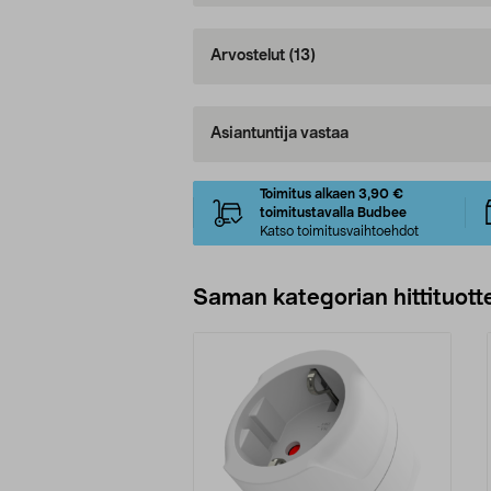
Arvostelut
(13)
Asiantuntija vastaa
Toimitus alkaen 3,90 €
toimitustavalla Budbee
Katso toimitusvaihtoehdot
Saman kategorian hittituott