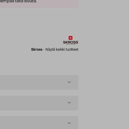
empaa tältä sivulta.
Skross
-
Näytä kaikki tuotteet