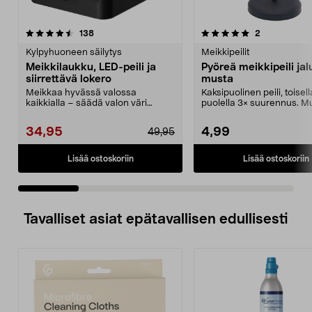
5.0 viidestä
arvostelut
4.0 viidestä
arvostelut
138
2
tähdestä
t
Kylpyhuoneen säilytys
Meikkipeilit
Meikkilaukku, LED-peili ja
Pyöreä meikkipeili jalu
siirrettävä lokero
musta
Meikkaa hyvässä valossa
Kaksipuolinen peili, toisell
kaikkialla – säädä valon väri
puolella 3× suurennus. M
tarpeesi mukaan. Meikkilau...
pyöreä meikkipeili t...
34,95
4,99
49,95
Lisää ostoskoriin
Lisää ostoskoriin
Tavalliset asiat epätavallisen edullisesti