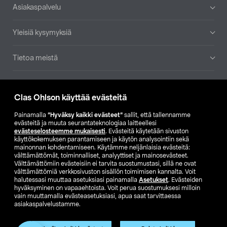
Alatunniste
Asiakaspalvelu
Yleisiä kysymyksiä
Tietoa meistä
Ajankohtaista
Clas Ohlson käyttää evästeitä
Muut yrityksemme
Painamalla
”Hyväksy kaikki evästeet”
sallit, että tallennamme
evästeitä ja muuta seurantateknologiaa laitteellesi
evästeselosteemme mukaisesti
. Evästeitä käytetään sivuston
Etsi myymälä
käyttökokemuksen parantamiseen ja käytön analysointiin sekä
mainonnan kohdentamiseen. Käytämme neljänlaisia evästeitä:
välttämättömät, toiminnalliset, analyyttiset ja mainosevästeet.
SE
NO
FI
Välttämättömiin evästeisiin ei tarvita suostumustasi, sillä ne ovat
välttämättömiä verkkosivuston sisällön toimimisen kannalta. Voit
FI
SV
halutessasi muuttaa asetuksiasi painamalla
Asetukset
. Evästeiden
hyväksyminen on vapaaehtoista. Voit perua suostumuksesi milloin
vain muuttamalla evästeasetuksiasi, apua saat tarvittaessa
asiakaspalvelustamme.