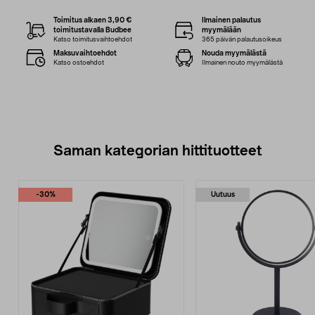
Toimitus alkaen 3,90 €
Ilmainen palautus
toimitustavalla Budbee
myymälään
Katso toimitusvaihtoehdot
365 päivän palautusoikeus
Maksuvaihtoehdot
Nouda myymälästä
Katso ostoehdot
Ilmainen nouto myymälästä
Saman kategorian hittituotteet
-30%
Uutuus