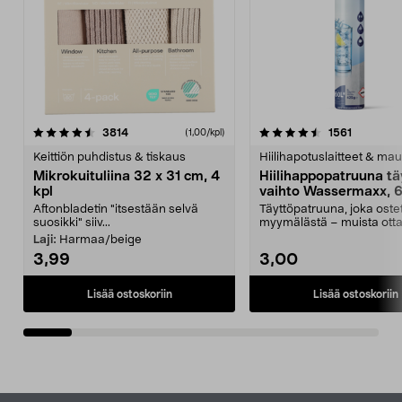
4.5viidestä
arvostelut
4.5viidestä
arvostelu
3814
1561
(1,00/kpl)
tähdestä
t
Keittiön puhdistus & tiskaus
Hiilihapotuslaitteet & mau
Mikrokuituliina 32 x 31 cm, 4
Hiilihappopatruuna tä
kpl
vaihto Wassermaxx, 6
Aftonbladetin "itsestään selvä
Täyttöpatruuna, joka ost
suosikki" siiv...
myymälästä – muista ott
patruuna mukaasi m...
Laji:
Harmaa/beige
3,99
3,00
Lisää ostoskoriin
Lisää ostoskoriin