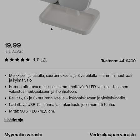
19,99
(sis. ALV:n)
4.7
(
7
)
Tuotenro:
44-9400
Meikkipeili jalustalla, suurennuksella ja 3 valotilalla – lämmin, neutraali
ja kylmä valo.
Kokoontaitettava meikkipeili himmenettävällä LED-valolla – tasainen
valaistus meikkaukseen ja ihonhoitoon.
Peilit 1×, 2× ja 3× suurennuksella – kokonaiskuvaan ja yksityiskohtiin.
Ladattava USB-C-liitännällä – akunkesto jopa noin 1,5 tuntia.
Mitat: 30,5 × 20 × 12,5 cm.
Lisätietoja
Myymälän varasto
Verkkokaupan varasto