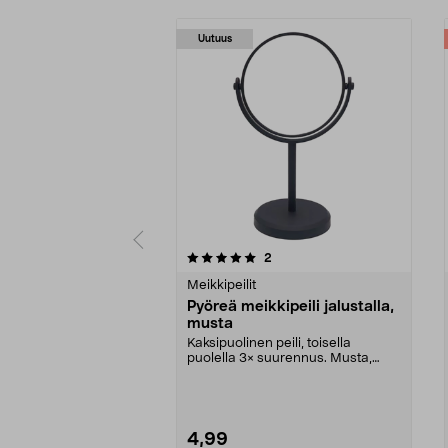
Uutuus
0 viidestä
4.5 viidestä
arvostelut
2
tähdestä
tähdestä
Meikkipeilit
Pyöreä meikkipeili jalustalla,
musta
Kaksipuolinen peili, toisella
puolella 3× suurennus. Musta,
pyöreä meikkipeili t...
4,99