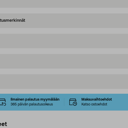
oitusmerkinnät
Ilmainen palautus myymälään
Maksuvaihtoehdot
365 päivän palautusoikeus
Katso ostoehdot
eet