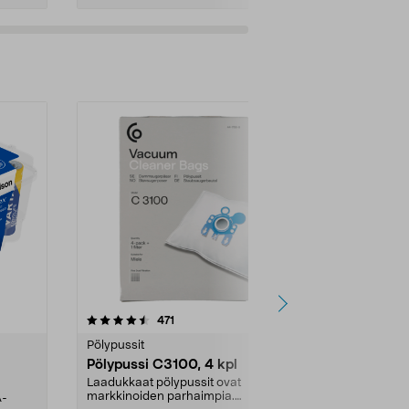
4.5viidestä
arvostelut
4.5
471
6
tähdestä
tähdestä
Pölypussit
Kierrätys & ro
Pölypussi C3100, 4 kpl
Roskapussi,
kahvat, 30 l
Laadukkaat pölypussit ovat
markkinoiden parhaimpia.
A-
Testivoittaja 