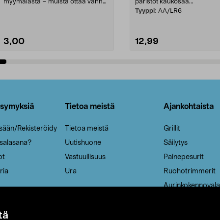
myymälästä – muista ottaa vanha
paristot kaukosää...
patruuna mukaasi m...
Tyyppi:
AA/LR6
3,00
12,99
Lisää ostoskoriin
Lisää ostoskoriin
ysymyksiä
Tietoa meistä
Ajankohtaista
isään/Rekisteröidy
Tietoa meistä
Grillit
 salasana?
Uutishuone
Säilytys
ot
Vastuullisuus
Painepesurit
ria
Ura
Ruohotrimmerit
Aurinkokennovala
tä