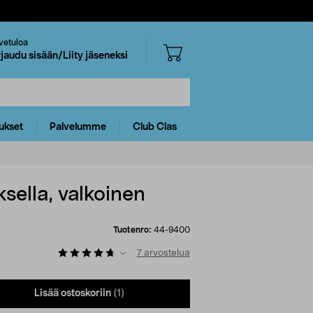
vetuloa
rjaudu sisään/Liity jäseneksi
ukset
Palvelumme
Club Clas
sella, valkoinen
Tuotenro:
44-9400
7
arvostelua
Lisää ostoskoriin
(1)