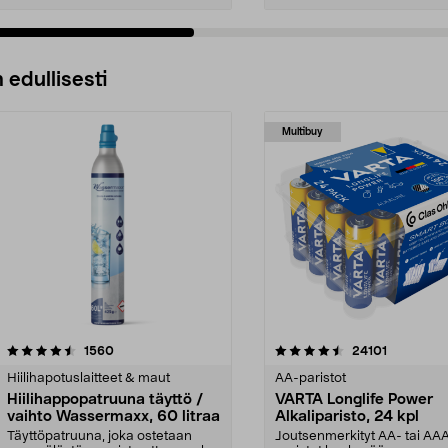
 edullisesti
Multibuy
4.5viidestä
arvostelut
4.5viidestä
arvostelut
1560
24101
tähdestä
Hiilihapotuslaitteet & maut
AA-paristot
Hiilihappopatruuna täyttö /
VARTA Longlife Power
vaihto Wassermaxx, 60 litraa
Alkaliparisto, 24 kpl
Täyttöpatruuna, joka ostetaan
Joutsenmerkityt AA- tai AA