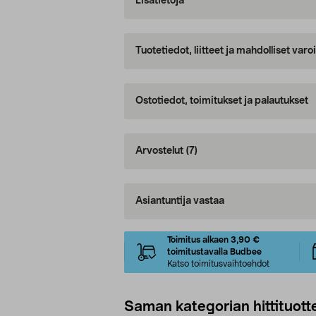
Lisätietoja
Tuotetiedot, liitteet ja mahdolliset var
Ostotiedot, toimitukset ja palautukset
Arvostelut
(7)
Asiantuntija vastaa
Toimitus alkaen 3,90 €
toimitustavalla Budbee
Katso toimitusvaihtoehdot
Saman kategorian hittituott