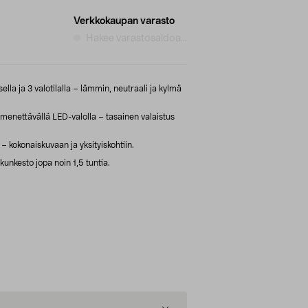
Verkkokaupan varasto
Hakee varastosaldoa...
ella ja 3 valotilalla – lämmin, neutraali ja kylmä
menettävällä LED-valolla – tasainen valaistus
 – kokonaiskuvaan ja yksityiskohtiin.
unkesto jopa noin 1,5 tuntia.