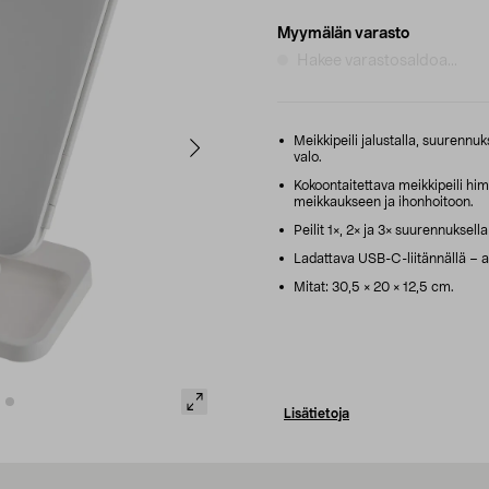
Myymälän varasto
Hakee varastosaldoa...
Meikkipeili jalustalla, suurennuks
valo.
Kokoontaitettava meikkipeili him
meikkaukseen ja ihonhoitoon.
Peilit 1×, 2× ja 3× suurennuksella
Ladattava USB-C-liitännällä – ak
Mitat: 30,5 × 20 × 12,5 cm.
Lisätietoja