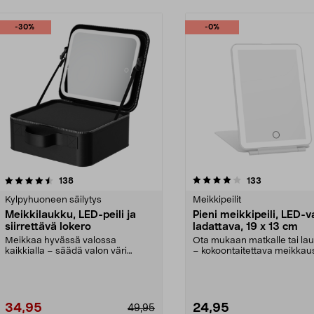
-30%
-0%
4.0 viidestä
arvostelut
4.5 viidestä
arvostelut
138
133
tähdestä
Kylpyhuoneen säilytys
Meikkipeilit
Meikkilaukku, LED-peili ja
Pieni meikkipeili, LED-v
siirrettävä lokero
ladattava, 19 x 13 cm
Meikkaa hyvässä valossa
Ota mukaan matkalle tai la
kaikkialla – säädä valon väri
– kokoontaitettava meikkaus
tarpeesi mukaan. Meikkilau...
Pieni, ladatt...
34,95
24,95
49,95