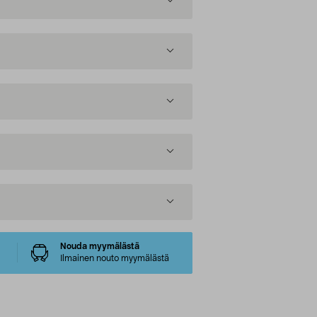
Nouda myymälästä
Ilmainen nouto myymälästä