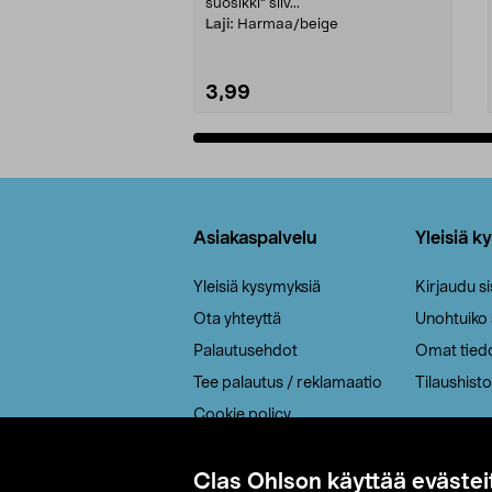
suosikki" siiv...
Laji:
Harmaa/beige
3,99
Lisää ostoskoriin
Alatunniste
Asiakaspalvelu
Yleisiä k
Yleisiä kysymyksiä
Kirjaudu s
Ota yhteyttä
Unohtuiko
Palautusehdot
Omat tied
Tee palautus / reklamaatio
Tilaushisto
Cookie policy
Toimitustavat
Saavutettavuus
Clas Ohlson käyttää evästei