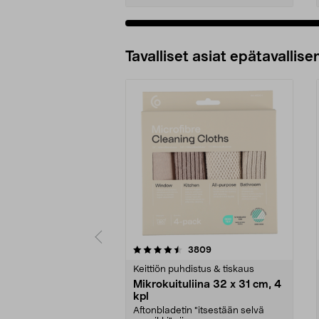
Tavalliset asiat epätavallisen
5viidestä
4.5viidestä
arvostelut
3809
tähdestä
tähdestä
Keittiön puhdistus & tiskaus
Mikrokuituliina 32 x 31 cm, 4
kpl
Aftonbladetin "itsestään selvä