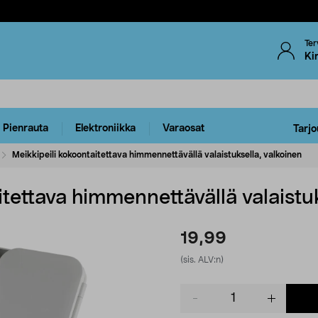
Ter
Ki
Pienrauta
Elektroniikka
Varaosat
Tarjo
Meikkipeili kokoontaitettava himmennettävällä valaistuksella, valkoinen
itettava himmennettävällä valaistuk
19,99
(sis. ALV:n)
Product
quantity