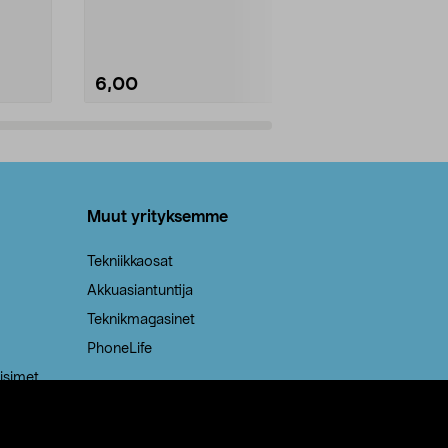
Kestävä, jopa 50 % suurempi ...
roskapussi u
Roskapussi, jo
6,00
2,00
Lisää ostoskoriin
Lisää
Muut yrityksemme
Tekniikkaosat
Akkuasiantuntija
Teknikmagasinet
PhoneLife
isimet