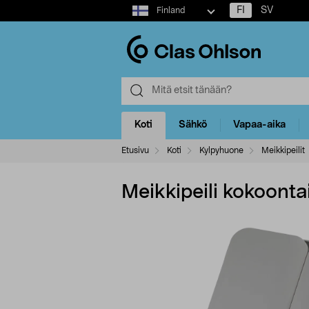
Select
FI
SV
Finland
market
Koti
Sähkö
Vapaa-aika
Etusivu
Koti
Kylpyhuone
Meikkipeilit
Meikkipeili kokoonta