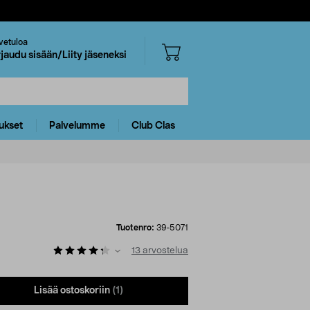
vetuloa
rjaudu sisään/Liity jäseneksi
ukset
Palvelumme
Club Clas
Tuotenro:
39-5071
13
arvostelua
Lisää ostoskoriin
(1)