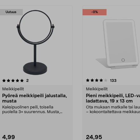
Uutuus
-0%
4.0 viidestä
arvostelut
4.5 viidestä
arvostelut
2
133
tähdestä
Meikkipeilit
Meikkipeilit
Pyöreä meikkipeili jalustalla,
Pieni meikkipeili, LED-v
musta
ladattava, 19 x 13 cm
Kaksipuolinen peili, toisella
Ota mukaan matkalle tai la
puolella 3× suurennus. Musta,
– kokoontaitettava meikkaus
pyöreä meikkipeili t...
Pieni, ladatt...
4,99
24,95