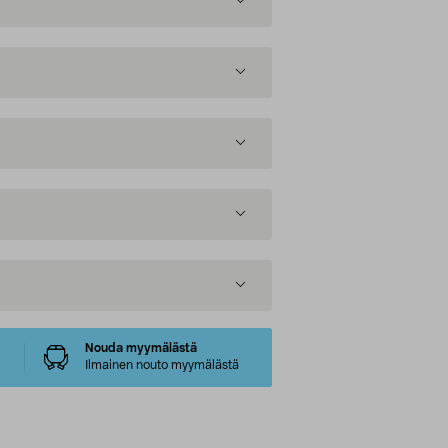
Nouda myymälästä
Ilmainen nouto myymälästä