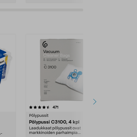
4.5viidestä
arvostelut
4.5
471
6
tähdestä
tähdestä
Pölypussit
Kierrätys & ro
Pölypussi C3100, 4 kpl
Roskapussi,
kahvat, 30 l
Laadukkaat pölypussit ovat
markkinoiden parhaimpia.
A-
Testivoittaja 