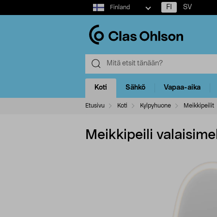
Select
FI
SV
Finland
market
Koti
Sähkö
Vapaa-aika
Etusivu
Koti
Kylpyhuone
Meikkipeilit
Meikkipeili valaisime