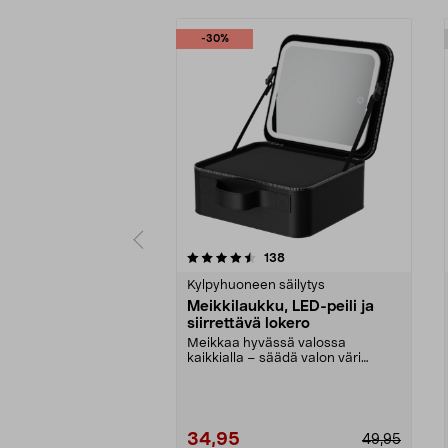
-30%
5 viidestä
5.0 viidestä
arvostelut
138
tähdestä
tähdestä
Kylpyhuoneen säilytys
Meikkilaukku, LED-peili ja
siirrettävä lokero
Meikkaa hyvässä valossa
kaikkialla – säädä valon väri
tarpeesi mukaan. Meikkilau...
34,95
49,95