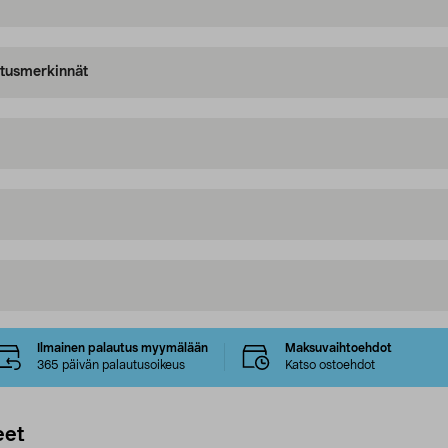
oitusmerkinnät
Ilmainen palautus myymälään
Maksuvaihtoehdot
365 päivän palautusoikeus
Katso ostoehdot
eet