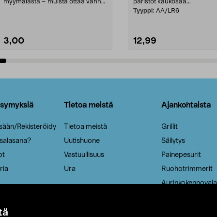
myymälästä – muista ottaa vanha
paristot kaukosää...
patruuna mukaasi m...
Tyyppi:
AA/LR6
3,00
12,99
Lisää ostoskoriin
Lisää ostoskoriin
ysymyksiä
Tietoa meistä
Ajankohtaista
isään/Rekisteröidy
Tietoa meistä
Grillit
 salasana?
Uutishuone
Säilytys
ot
Vastuullisuus
Painepesurit
ria
Ura
Ruohotrimmerit
Aurinkokennovala
tä