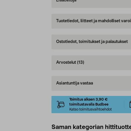
Lisätietoja
Tuotetiedot, liitteet ja mahdolliset var
Ostotiedot, toimitukset ja palautukset
Arvostelut
(13)
Asiantuntija vastaa
Toimitus alkaen 3,90 €
toimitustavalla Budbee
Katso toimitusvaihtoehdot
Saman kategorian hittituott