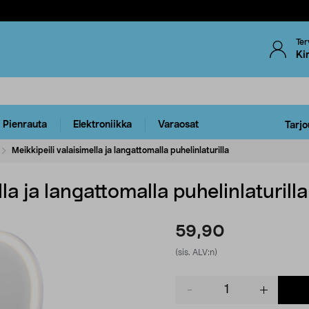
Ter
Ki
Pienrauta
Elektroniikka
Varaosat
Tarjo
Meikkipeili valaisimella ja langattomalla puhelinlaturilla
lla ja langattomalla puhelinlaturilla
59,90
(sis. ALV:n)
Product
quantity