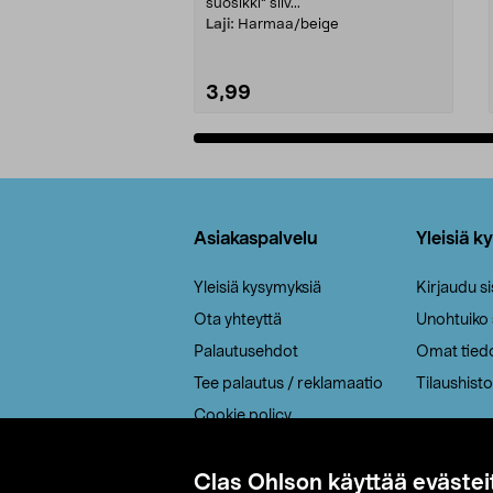
suosikki" siiv...
Laji:
Harmaa/beige
3,99
Lisää ostoskoriin
Alatunniste
Asiakaspalvelu
Yleisiä k
Yleisiä kysymyksiä
Kirjaudu s
Ota yhteyttä
Unohtuiko
Palautusehdot
Omat tied
Tee palautus / reklamaatio
Tilaushisto
Cookie policy
Toimitustavat
Saavutettavuus
Clas Ohlson käyttää evästei