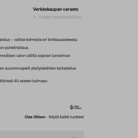
Verkkokaupan varasto
Hakee varastosaldoa...
aistus – valitse kolmesta eri kirkkausasteesta.
ton puhelinlataus.
nnollisen valon väliltä sopivan tunnelman
 suurennuspeili yksityiskohtien tarkastelua
ettävissä 40 asteen kulmaan.
Clas Ohlson
-
Näytä kaikki tuotteet