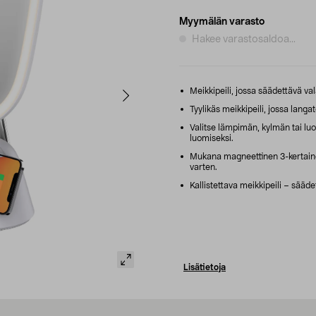
Myymälän varasto
Hakee varastosaldoa...
Meikkipeili, jossa säädettävä val
Tyylikäs meikkipeili, jossa langa
Valitse lämpimän, kylmän tai luo
luomiseksi.
Mukana magneettinen 3-kertainen
varten.
Kallistettava meikkipeili – sääd
Lisätietoja