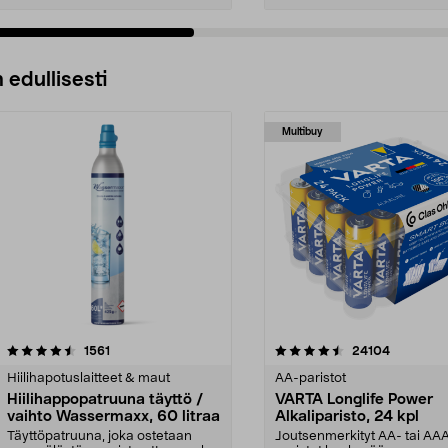
 edullisesti
Multibuy
4.5viidestä
arvostelut
4.5viidestä
arvostelut
1561
24104
tähdestä
Hiilihapotuslaitteet & maut
AA-paristot
Hiilihappopatruuna täyttö /
VARTA Longlife Power
vaihto Wassermaxx, 60 litraa
Alkaliparisto, 24 kpl
Täyttöpatruuna, joka ostetaan
Joutsenmerkityt AA- tai AA