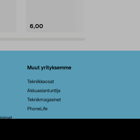
Kestävä, jopa 50 % suurempi ...
roskapussi u
Roskapussi, jo
6,00
2,00
Lisää ostoskoriin
Lisää
Muut yrityksemme
Tekniikkaosat
Akkuasiantuntija
Teknikmagasinet
PhoneLife
isimet