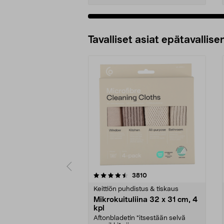
Tavalliset asiat epätavallisen
5viidestä
4.5viidestä
arvostelut
3810
tähdestä
tähdestä
Keittiön puhdistus & tiskaus
Mikrokuituliina 32 x 31 cm, 4
kpl
Aftonbladetin "itsestään selvä