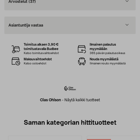
Arvostelut
(37)
Asiantuntija vastaa
Toimitus alkaen 3,90 €
Ilmainen palautus
toimitustavalla Budbee
myymälään
Katso toimitusvaihtoehdot
365 päivän palautusoikeus
Maksuvaihtoehdot
Nouda myymälästä
Katso ostoehdot
Ilmainen nouto myymälästä
Clas Ohlson
-
Näytä kaikki tuotteet
Saman kategorian hittituotteet