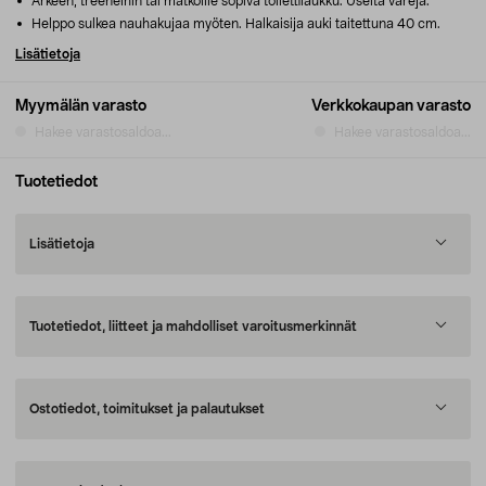
Arkeen, treeneihin tai matkoille sopiva toilettilaukku. Useita värejä.
Helppo sulkea nauhakujaa myöten. Halkaisija auki taitettuna 40 cm.
Lisätietoja
Myymälän varasto
Verkkokaupan varasto
Hakee varastosaldoa...
Hakee varastosaldoa...
Tuotetiedot
Lisätietoja
Tuotetiedot, liitteet ja mahdolliset varoitusmerkinnät
Ostotiedot, toimitukset ja palautukset