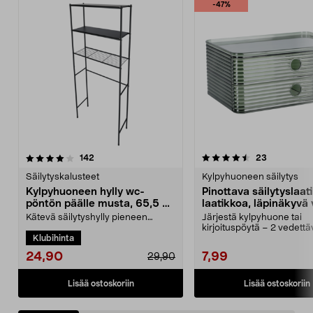
-47%
4.5 viidestä
arvostelut
4.5 viidestä
arvostelut
142
23
tähdestä
t
Säilytyskalusteet
Kylpyhuoneen säilytys
Kylpyhuoneen hylly wc-
Pinottava säilytyslaat
pöntön päälle musta, 65,5 x
laatikkoa, läpinäkyvä 
24 x 163 cm
Kätevä säilytyshylly pieneen
Järjestä kylpyhuone tai
kylpyhuoneeseen – aseta hylly
kirjoituspöytä – 2 vedett
Klubihinta
wc-pöntön taaksen tai...
laatikkoa, joissa on tilaa...
24,90
7,99
29,90
Lisää ostoskoriin
Lisää ostoskoriin