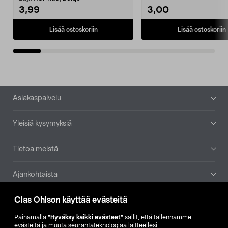
3,99
3,00
Lisää ostoskoriin
Lisää ostoskoriin
Alatunniste
Asiakaspalvelu
Yleisiä kysymyksiä
Tietoa meistä
Ajankohtaista
Clas Ohlson käyttää evästeitä
Muut yrityksemme
Painamalla
”Hyväksy kaikki evästeet”
sallit, että tallennamme
Etsi myymälä
evästeitä ja muuta seurantateknologiaa laitteellesi