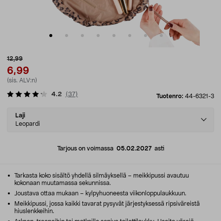
12,99
6,99
(sis. ALV:n)
4.2
(
37
)
Tuotenro:
44-6321-3
Select
Laji
variant
Leopardi
Tarjous on voimassa
05.02.2027
asti
Tarkasta koko sisältö yhdellä silmäyksellä – meikkipussi avautuu
kokonaan muutamassa sekunnissa.
Joustava ottaa mukaan – kylpyhuoneesta viikonloppulaukkuun.
Meikkipussi, jossa kaikki tavarat pysyvät järjestyksessä ripsiväreistä
hiuslenkkeihin.