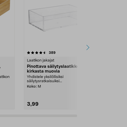
5.0 viidestä
arvostelut
5.0
389
7
tähdestä
tähdestä
Laatikon jakajat
Laatikon jakaj
,
Pinottava säilytyslaatikko
Laatikon ja
kirkasta muovia
korkeus 6,5
atikon
Yhdistele yksilöllisiksi
Saatavilla use
säilytysratkaisuiksi...
jakajat k...
Koko:
M
Mitat:
23 x 8 
3,99
6,99