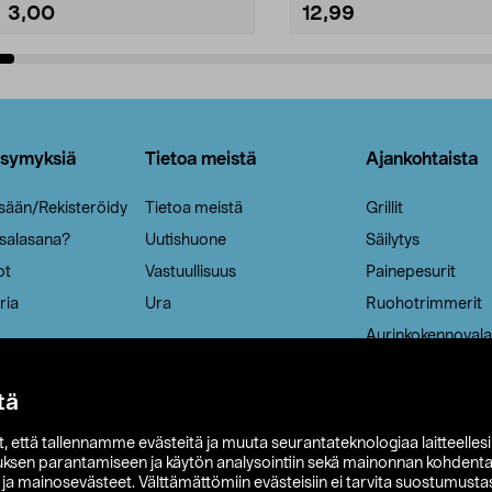
3,00
12,99
Lisää ostoskoriin
Lisää ostoskoriin
ysymyksiä
Tietoa meistä
Ajankohtaista
isään/Rekisteröidy
Tietoa meistä
Grillit
 salasana?
Uutishuone
Säilytys
ot
Vastuullisuus
Painepesurit
ria
Ura
Ruohotrimmerit
Aurinkokennovala
tä
it, että tallennamme evästeitä ja muuta seurantateknologiaa laitteelles
uksen parantamiseen ja käytön analysointiin sekä mainonnan kohdenta
t ja mainosevästeet. Välttämättömiin evästeisiin ei tarvita suostumustas