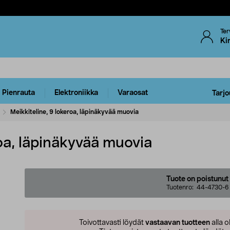
Ter
Ki
Pienrauta
Elektroniikka
Varaosat
Tarjo
Meikkiteline, 9 lokeroa, läpinäkyvää muovia
roa, läpinäkyvää muovia
Tuote on poistunut
Tuotenro:
44-4730-6
Toivottavasti löydät
vastaavan tuotteen
alla o