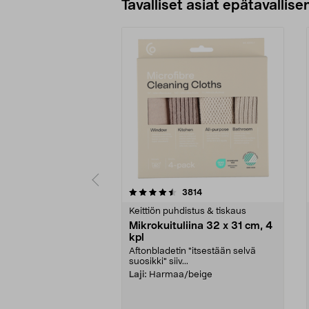
Tavalliset asiat epätavallisen
5viidestä
4.5viidestä
arvostelut
3814
tähdestä
tähdestä
Keittiön puhdistus & tiskaus
Mikrokuituliina 32 x 31 cm, 4
kpl
Aftonbladetin "itsestään selvä
suosikki" siiv...
Laji:
Harmaa/beige