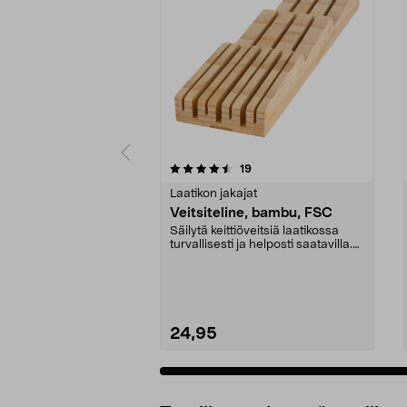
5 viidestä
5.0 viidestä
arvostelut
19
tähdestä
tähdestä
Laatikon jakajat
Veitsiteline, bambu, FSC
Säilytä keittiöveitsiä laatikossa
turvallisesti ja helposti saatavilla.
Veitsite...
24,95