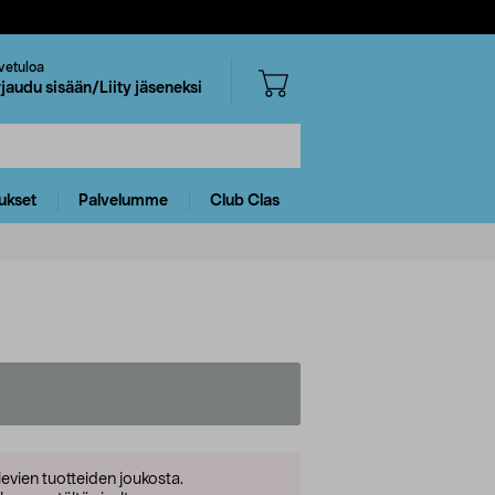
vetuloa
rjaudu sisään/Liity jäseneksi
ukset
Palvelumme
Club Clas
levien tuotteiden joukosta.