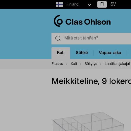
Select
FI
SV
Finland
market
Koti
Sähkö
Vapaa-aika
Etusivu
Koti
Säilytys
Laatikon jakajat
Meikkiteline, 9 loke