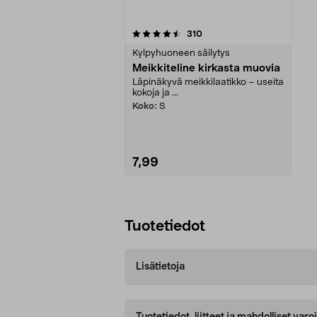
5viidestä
arvostelut
310
tähdestä
Kylpyhuoneen säilytys
Meikkiteline kirkasta muovia
Läpinäkyvä meikkilaatikko – useita
kokoja ja ...
Koko:
S
7,99
Lisää ostoskoriin
Tuotetiedot
Lisätietoja