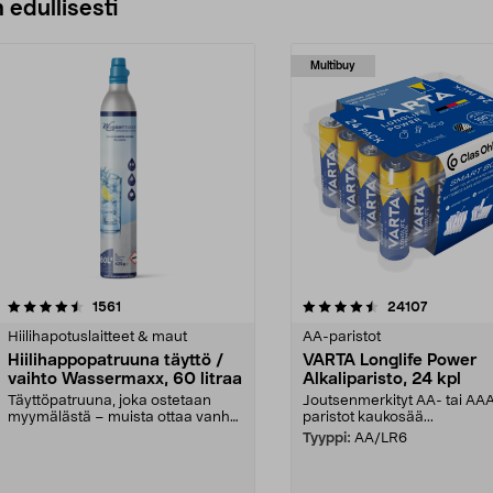
 edullisesti
Multibuy
4.5viidestä
arvostelut
4.5viidestä
arvostelut
1561
24107
tähdestä
Hiilihapotuslaitteet & maut
AA-paristot
Hiilihappopatruuna täyttö /
VARTA Longlife Power
vaihto Wassermaxx, 60 litraa
Alkaliparisto, 24 kpl
Täyttöpatruuna, joka ostetaan
Joutsenmerkityt AA- tai AA
myymälästä – muista ottaa vanha
paristot kaukosää...
patruuna mukaasi m...
Tyyppi:
AA/LR6