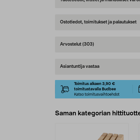
Tuotetiedot, liitteet ja mahdolliset var
Ostotiedot, toimitukset ja palautukset
Arvostelut
(303)
Asiantuntija vastaa
Toimitus alkaen 3,90 €
toimitustavalla Budbee
Katso toimitusvaihtoehdot
Saman kategorian hittituott