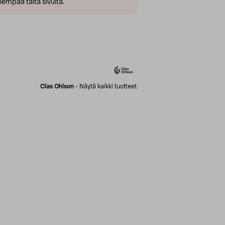
empaa tältä sivulta.
Clas Ohlson
-
Näytä kaikki tuotteet