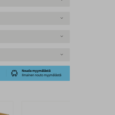
Nouda myymälästä
Ilmainen nouto myymälästä