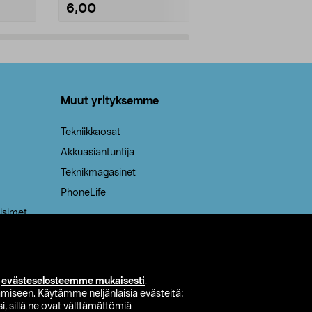
6,00
2,00
Lisää ostoskoriin
Lisää
Muut yrityksemme
Tekniikkaosat
Akkuasiantuntija
Teknikmagasinet
PhoneLife
isimet
i
evästeselosteemme mukaisesti
.
miseen. Käytämme neljänlaisia evästeitä:
i, sillä ne ovat välttämättömiä