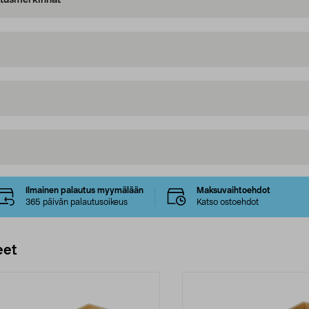
oitusmerkinnät
Ilmainen palautus myymälään
Maksuvaihtoehdot
365 päivän palautusoikeus
Katso ostoehdot
eet