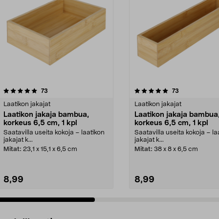
5.0 viidestä
arvostelut
4.5 viidestä
arvostelut
73
73
tähdestä
Laatikon jakajat
Laatikon jakajat
Laatikon jakaja bambua,
Laatikon jakaja bambua
korkeus 6,5 cm, 1 kpl
korkeus 6,5 cm, 1 kpl
Saatavilla useita kokoja – laatikon
Saatavilla useita kokoja – la
jakajat k...
jakajat k...
Mitat:
23,1 x 15,1 x 6,5 cm
Mitat:
38 x 8 x 6,5 cm
8,99
8,99