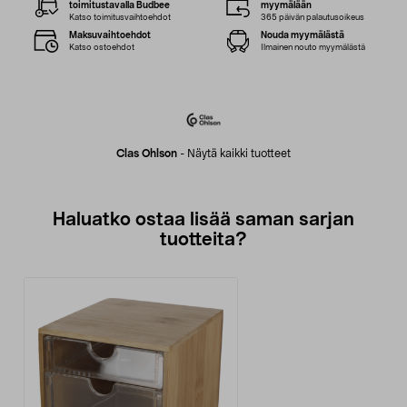
toimitustavalla Budbee
myymälään
Katso toimitusvaihtoehdot
365 päivän palautusoikeus
Maksuvaihtoehdot
Nouda myymälästä
Katso ostoehdot
Ilmainen nouto myymälästä
Clas Ohlson
-
Näytä kaikki tuotteet
Haluatko ostaa lisää saman sarjan
tuotteita?