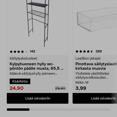
4.5 viidestä
arvostelut
arvostelut
142
389
0.0 viidestä
tähdestä
t
Säilytyskalusteet
Laatikon jakajat
Kylpyhuoneen hylly wc-
Pinottava säilytyslaat
pöntön päälle musta, 65,5 x
kirkasta muovia
24 x 163 cm
Kätevä säilytyshylly pieneen
Yhdistele yksilöllisiksi
kylpyhuoneeseen – aseta hylly
säilytysratkaisuiksi...
Klubihinta
wc-pöntön taaksen tai...
Koko:
M
24,90
3,99
29,90
Lisää ostoskoriin
Lisää ostoskoriin