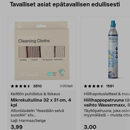
Tavalliset asiat epätavallisen edullisesti
4.5viidestä
arvostelut
4.5viidestä
arvostelu
3810
1561
(1,00/kpl)
tähdestä
t
Keittiön puhdistus & tiskaus
Hiilihapotuslaitteet & mau
Mikrokuituliina 32 x 31 cm, 4
Hiilihappopatruuna tä
kpl
vaihto Wassermaxx, 6
Aftonbladetin "itsestään selvä
Täyttöpatruuna, joka ost
suosikki" siiv...
myymälästä – muista ott
patruuna mukaasi m...
Laji:
Harmaa/beige
3,99
3,00