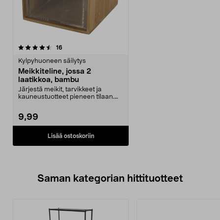
arvostelut
16
Kylpyhuoneen säilytys
Meikkiteline, jossa 2
laatikkoa, bambu
Järjestä meikit, tarvikkeet ja
kauneustuotteet pieneen tilaan.
Meikki- ja korura...
9,99
Lisää ostoskoriin
Saman kategorian hittituotteet