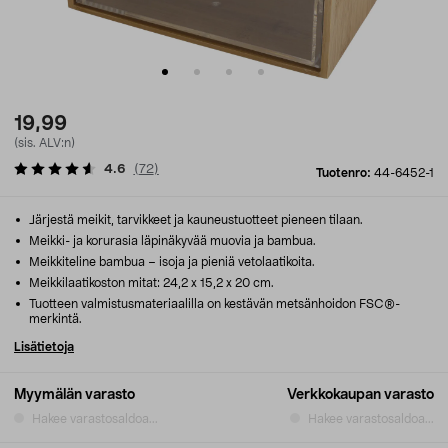
19,99
(sis. ALV:n)
4.6
(
72
)
Tuotenro:
44-6452-1
Järjestä meikit, tarvikkeet ja kauneustuotteet pieneen tilaan.
Meikki- ja korurasia läpinäkyvää muovia ja bambua.
Meikkiteline bambua – isoja ja pieniä vetolaatikoita.
Meikkilaatikoston mitat: 24,2 x 15,2 x 20 cm.
Tuotteen valmistusmateriaalilla on kestävän metsänhoidon FSC®-
merkintä.
Lisätietoja
Myymälän varasto
Verkkokaupan varasto
Hakee varastosaldoa...
Hakee varastosaldoa...