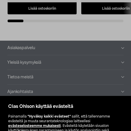
Lisää ostoskoriin
Lisää ostoskoriin
Alatunniste
Asiakaspalvelu
Yleisiä kysymyksiä
Tietoa meistä
Ajankohtaista
Clas Ohlson käyttää evästeitä
Muut yrityksemme
Painamalla
”Hyväksy kaikki evästeet”
sallit, että tallennamme
Etsi myymälä
evästeitä ja muuta seurantateknologiaa laitteellesi
evästeselosteemme mukaisesti
. Evästeitä käytetään sivuston
käyttökokemuksen parantamiseen ja käytön analysointiin sekä