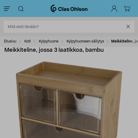
Etusivu
Koti
Kylpyhuone
Kylpyhuoneen säilytys
Meikkiteline, j
Meikkiteline, jossa 3 laatikkoa, bambu