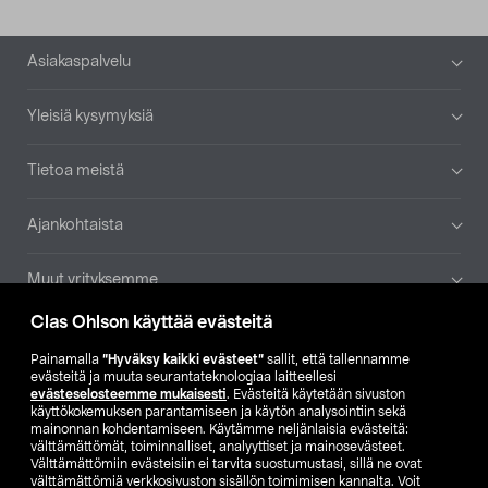
Alatunniste
Asiakaspalvelu
Yleisiä kysymyksiä
Tietoa meistä
Ajankohtaista
Muut yrityksemme
Clas Ohlson käyttää evästeitä
Etsi myymälä
Painamalla
”Hyväksy kaikki evästeet”
sallit, että tallennamme
evästeitä ja muuta seurantateknologiaa laitteellesi
SE
NO
FI
evästeselosteemme mukaisesti
. Evästeitä käytetään sivuston
käyttökokemuksen parantamiseen ja käytön analysointiin sekä
FI
SV
mainonnan kohdentamiseen. Käytämme neljänlaisia evästeitä:
välttämättömät, toiminnalliset, analyyttiset ja mainosevästeet.
Välttämättömiin evästeisiin ei tarvita suostumustasi, sillä ne ovat
välttämättömiä verkkosivuston sisällön toimimisen kannalta. Voit