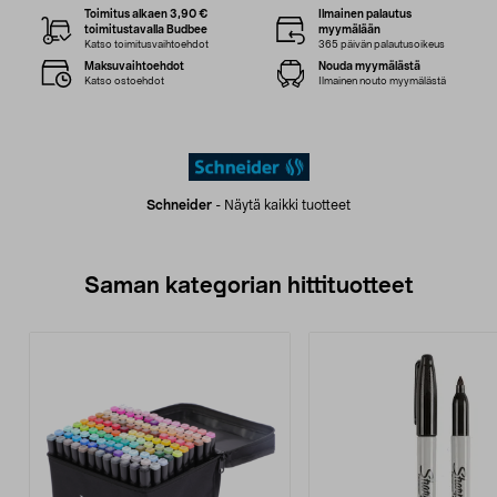
Toimitus alkaen 3,90 €
Ilmainen palautus
toimitustavalla Budbee
myymälään
Katso toimitusvaihtoehdot
365 päivän palautusoikeus
Maksuvaihtoehdot
Nouda myymälästä
Katso ostoehdot
Ilmainen nouto myymälästä
Schneider
-
Näytä kaikki tuotteet
Saman kategorian hittituotteet