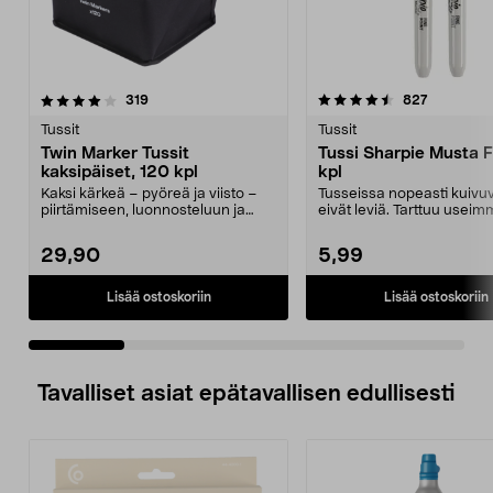
4.5 viidestä
arvostelut
4.5 viidestä
arvostelut
319
827
tähdestä
t
Tussit
Tussit
Twin Marker Tussit
Tussi Sharpie Musta F
kaksipäiset, 120 kpl
kpl
Kaksi kärkeä – pyöreä ja viisto –
Tusseissa nopeasti kuivuv
piirtämiseen, luonnosteluun ja
eivät leviä. Tarttuu useimm
värittämiseen. ...
pinnoille, käy...
29,90
5,99
Lisää ostoskoriin
Lisää ostoskoriin
Tavalliset asiat epätavallisen edullisesti