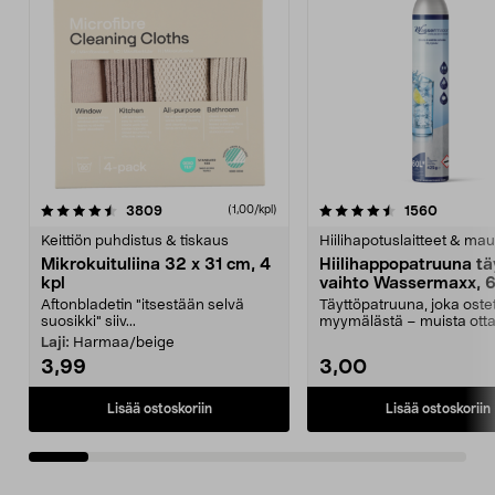
4.5viidestä
arvostelut
4.5viidestä
arvostel
3809
1560
(1,00/kpl)
tähdestä
t
Keittiön puhdistus & tiskaus
Hiilihapotuslaitteet & mau
Mikrokuituliina 32 x 31 cm, 4
Hiilihappopatruuna tä
kpl
vaihto Wassermaxx, 6
Aftonbladetin "itsestään selvä
Täyttöpatruuna, joka ost
suosikki" siiv...
myymälästä – muista ott
patruuna mukaasi m...
Laji:
Harmaa/beige
3,99
3,00
Lisää ostoskoriin
Lisää ostoskoriin