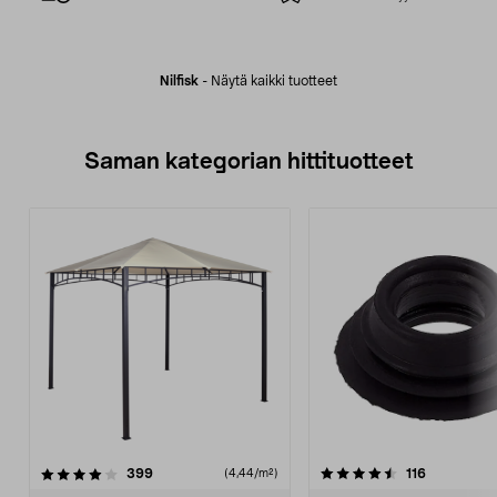
Nilfisk
-
Näytä kaikki tuotteet
Saman kategorian hittituotteet
4.5 viidestä
arvostelut
4.0 viidestä
arvostelut
399
116
(4,44/m²)
tähdestä
t