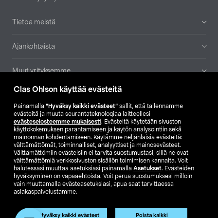
Tietoa meistä
Ajankohtaista
Muut yrityksemme
Clas Ohlson käyttää evästeitä
Etsi myymälä
Painamalla
”Hyväksy kaikki evästeet”
sallit, että tallennamme
evästeitä ja muuta seurantateknologiaa laitteellesi
SE
NO
FI
evästeselosteemme mukaisesti
. Evästeitä käytetään sivuston
käyttökokemuksen parantamiseen ja käytön analysointiin sekä
FI
SV
mainonnan kohdentamiseen. Käytämme neljänlaisia evästeitä:
välttämättömät, toiminnalliset, analyyttiset ja mainosevästeet.
Välttämättömiin evästeisiin ei tarvita suostumustasi, sillä ne ovat
välttämättömiä verkkosivuston sisällön toimimisen kannalta. Voit
halutessasi muuttaa asetuksiasi painamalla
Asetukset
. Evästeiden
hyväksyminen on vapaaehtoista. Voit perua suostumuksesi milloin
vain muuttamalla evästeasetuksiasi, apua saat tarvittaessa
asiakaspalvelustamme.
Club Clas
Ostoehdot
Tietosuojaseloste
Näytä hinnat ilman ALV:a
Tuote on poistunut
Hyväksy kaikki evästeet
Poista kaikki