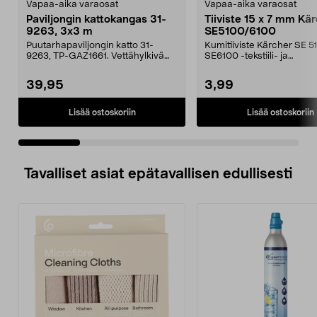
Vapaa-aika varaosat
Vapaa-aika varaosat
Paviljongin kattokangas 31-
Tiiviste 15 x 7 mm Kä
9263, 3x3 m
SE5100/6100
Puutarhapaviljongin katto 31-
Kumitiiviste Kärcher SE 5
9263, TP-GAZ1661. Vettähylkivä
SE6100 -tekstiili- ja
polyesteriä. Huom! ...
mattopesureihin.
39,95
3,99
Lisää ostoskoriin
Lisää ostoskoriin
Tavalliset asiat epätavallisen edullisesti