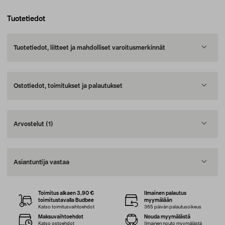
Tuotetiedot
Tuotetiedot, liitteet ja mahdolliset varoitusmerkinnät
Ostotiedot, toimitukset ja palautukset
Arvostelut
(1)
Asiantuntija vastaa
Toimitus alkaen 3,90 €
Ilmainen palautus
toimitustavalla Budbee
myymälään
Katso toimitusvaihtoehdot
365 päivän palautusoikeus
Maksuvaihtoehdot
Nouda myymälästä
Katso ostoehdot
Ilmainen nouto myymälästä