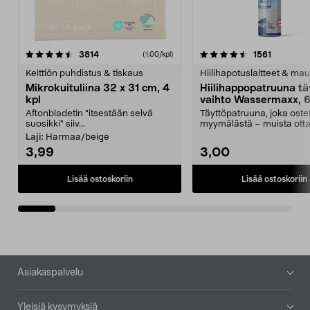
4.5viidestä
arvostelut
4.5viidestä
arvostelu
3814
1561
(1,00/kpl)
tähdestä
t
Keittiön puhdistus & tiskaus
Hiilihapotuslaitteet & mau
Mikrokuituliina 32 x 31 cm, 4
Hiilihappopatruuna tä
kpl
vaihto Wassermaxx, 6
Aftonbladetin "itsestään selvä
Täyttöpatruuna, joka ost
suosikki" siiv...
myymälästä – muista ott
patruuna mukaasi m...
Laji:
Harmaa/beige
3,99
3,00
Lisää ostoskoriin
Lisää ostoskoriin
Alatunniste
Asiakaspalvelu
Yleisiä kysymyksiä