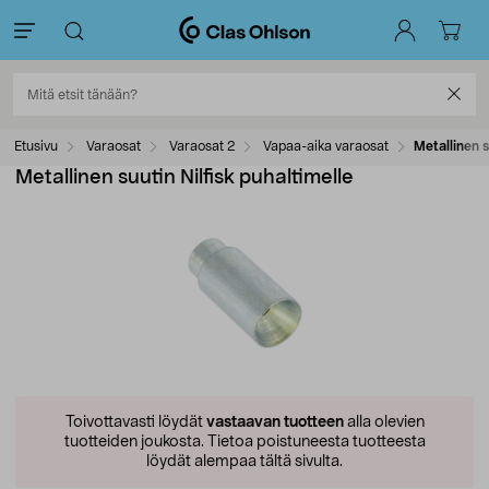
Etusivu
Varaosat
Varaosat 2
Vapaa-aika varaosat
Metallinen s
Metallinen suutin Nilfisk puhaltimelle
Toivottavasti löydät
vastaavan tuotteen
alla olevien
tuotteiden joukosta.
Tietoa poistuneesta tuotteesta
löydät alempaa tältä sivulta.