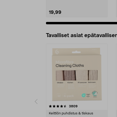
19,99
Tavalliset asiat epätavallisen
5viidestä
4.5viidestä
arvostelut
3809
tähdestä
tähdestä
Keittiön puhdistus & tiskaus