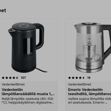
eet
4.5 viidestä
arvostelut
4.5 viidestä
arvostelut
107
19
tähdestä
Vedenkeittimet
Vedenkeittimet
Vedenkeitin
Emerio Vedenkeitin
lämpötilansäädöllä musta 1,5
teesihdillä, lämpötilanv
l
1,7 l WK-122730
Neljä lämpötila-asetusta (40–100
Valitse sopiva lämpötila viid
°C), helppokäyttöinen digitaalinen
eri asetuksesta. Emerio-
kosketusnäyt...
vedenkeitin lämpötilan...