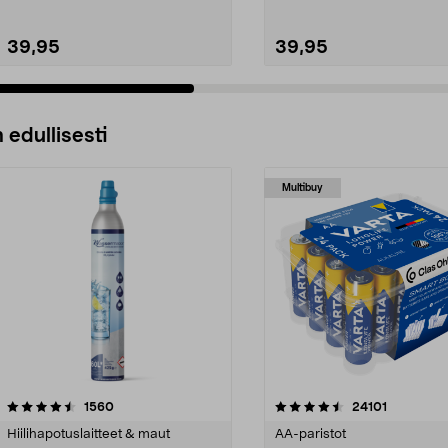
39,95
39,95
 edullisesti
Multibuy
4.5viidestä
arvostelut
4.5viidestä
arvostelut
1560
24101
tähdestä
Hiilihapotuslaitteet & maut
AA-paristot