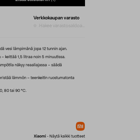
Verkkokaupan varasto
Hakee varastosaldoa...
idä vesi lämpimänä jopa 12 tunnin ajan.
– keittää 1,5 litraa noin 5 minuutissa.
ämpötila näkyy reaaliajassa – säädä
eristää lämmön – teenkeitin ruostumatonta
, 80 tai 90 °C.
Xiaomi
-
Näytä kaikki tuotteet