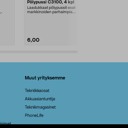
Pölypussi C3100, 4 kpl
Roskapussi,
kahvat, 30 l
Laadukkaat pölypussit ovat
markkinoiden parhaimpia.
A-
Testivoittaja 
Kestävä, jopa 50 % suurempi ...
roskapussi u
Roskapussi, jo
6,00
2,00
Lisää ostoskoriin
Lisää
Muut yrityksemme
Tekniikkaosat
Akkuasiantuntija
Teknikmagasinet
PhoneLife
isimet