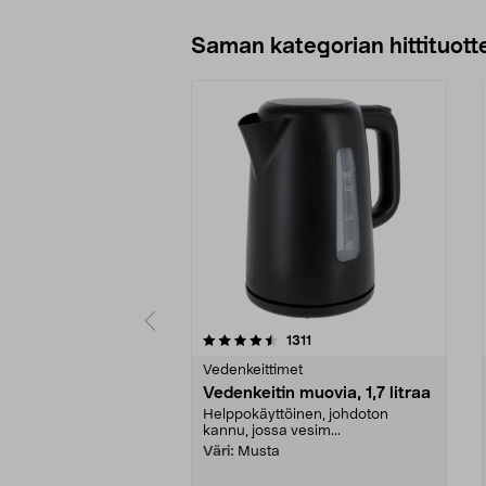
Saman kategorian hittituott
5 viidestä
4.5 viidestä
arvostelut
1311
tähdestä
tähdestä
Vedenkeittimet
Vedenkeitin muovia, 1,7 litraa
Helppokäyttöinen, johdoton
kannu, jossa vesim...
Väri:
Musta