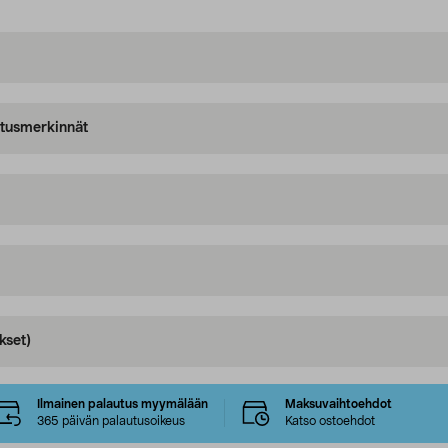
oitusmerkinnät
kset)
Ilmainen palautus myymälään
Maksuvaihtoehdot
365 päivän palautusoikeus
Katso ostoehdot