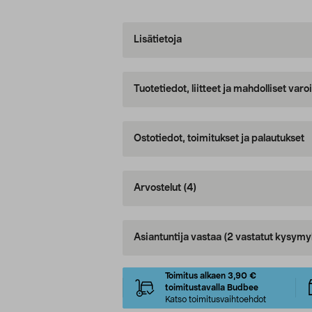
Lisätietoja
Tuotetiedot, liitteet ja mahdolliset var
Ostotiedot, toimitukset ja palautukset
Arvostelut
(4)
Asiantuntija vastaa
(2 vastatut kysymy
Toimitus alkaen 3,90 €
toimitustavalla Budbee
Katso toimitusvaihtoehdot