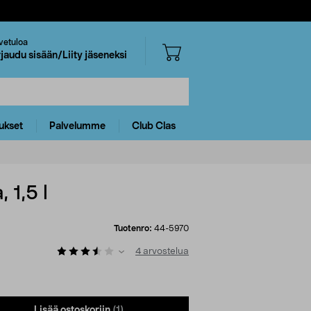
vetuloa
rjaudu sisään/Liity jäseneksi
ukset
Palvelumme
Club Clas
 1,5 l
Tuotenro:
44-5970
4
arvostelua
Lisää ostoskoriin
(1)