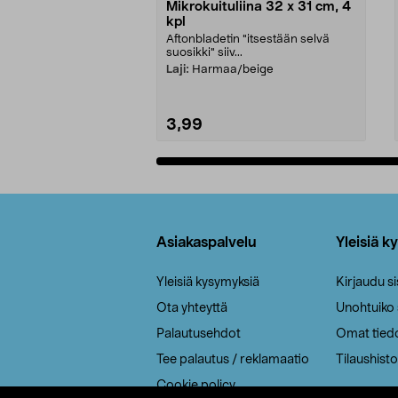
Mikrokuituliina 32 x 31 cm, 4
kpl
Aftonbladetin "itsestään selvä
suosikki" siiv...
Laji:
Harmaa/beige
3,99
Lisää ostoskoriin
Alatunniste
Asiakaspalvelu
Yleisiä k
Yleisiä kysymyksiä
Kirjaudu s
Ota yhteyttä
Unohtuiko
Palautusehdot
Omat tied
Tee palautus / reklamaatio
Tilaushisto
Cookie policy