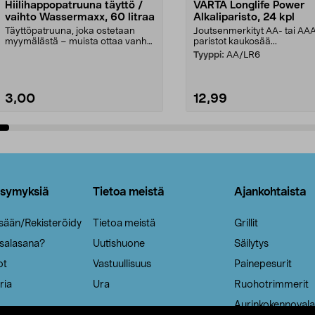
Hiilihappopatruuna täyttö /
VARTA Longlife Power
vaihto Wassermaxx, 60 litraa
Alkaliparisto, 24 kpl
Täyttöpatruuna, joka ostetaan
Joutsenmerkityt AA- tai AA
myymälästä – muista ottaa vanha
paristot kaukosää...
patruuna mukaasi m...
Tyyppi:
AA/LR6
3,00
12,99
Lisää ostoskoriin
Lisää ostoskoriin
ysymyksiä
Tietoa meistä
Ajankohtaista
isään/Rekisteröidy
Tietoa meistä
Grillit
 salasana?
Uutishuone
Säilytys
ot
Vastuullisuus
Painepesurit
ria
Ura
Ruohotrimmerit
Aurinkokennovala