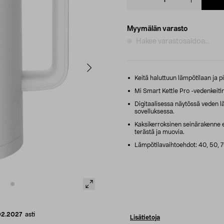
quantity
Myymälän varasto
Hakee varastosaldoa...
Keitä haluttuun lämpötilaan ja p
Mi Smart Kettle Pro -vedenkeitin 
Digitaalisessa näytössä veden l
sovelluksessa.
Kaksikerroksinen seinärakenne 
terästä ja muovia.
Lämpötilavaihtoehdot: 40, 50, 70
02.2027
asti
Lisätietoja