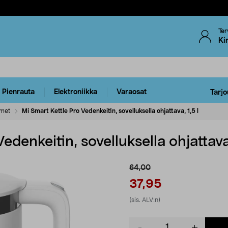
Ter
Ki
Pienrauta
Elektroniikka
Varaosat
Tarjo
imet
Mi Smart Kettle Pro Vedenkeitin, sovelluksella ohjattava, 1,5 l
edenkeitin, sovelluksella ohjattava,
64,00
37,95
(sis. ALV:n)
Product