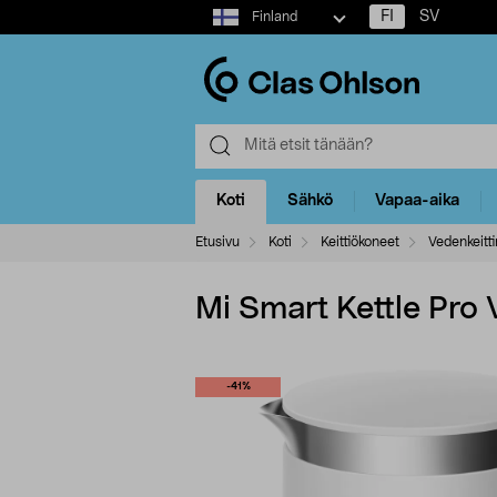
Select
FI
SV
Finland
market
Koti
Sähkö
Vapaa-aika
Etusivu
Koti
Keittiökoneet
Vedenkeitt
Mi Smart Kettle Pro V
-41%