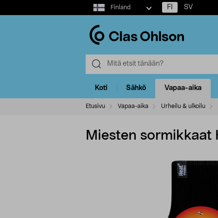
Select
FI
SV
Finland
market
Koti
Sähkö
Vapaa-aika
Etusivu
Vapaa-aika
Urheilu & ulkoilu
Miesten sormikkaat 