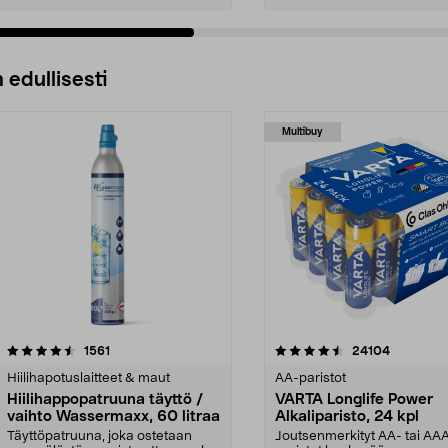
 edullisesti
Multibuy
4.5viidestä
arvostelut
4.5viidestä
arvostelut
1561
24104
tähdestä
Hiilihapotuslaitteet & maut
AA-paristot
Hiilihappopatruuna täyttö /
VARTA Longlife Power
vaihto Wassermaxx, 60 litraa
Alkaliparisto, 24 kpl
Täyttöpatruuna, joka ostetaan
Joutsenmerkityt AA- tai AA