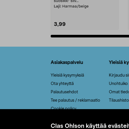
suosikki" siiv...
Laji:
Harmaa/beige
3,99
Lisää ostoskoriin
Alatunniste
Asiakaspalvelu
Yleisiä k
Yleisiä kysymyksiä
Kirjaudu s
Ota yhteyttä
Unohtuiko
Palautusehdot
Omat tied
Tee palautus / reklamaatio
Tilaushisto
Cookie policy
Toimitustavat
Clas Ohlson käyttää evästei
Saavutettavuus