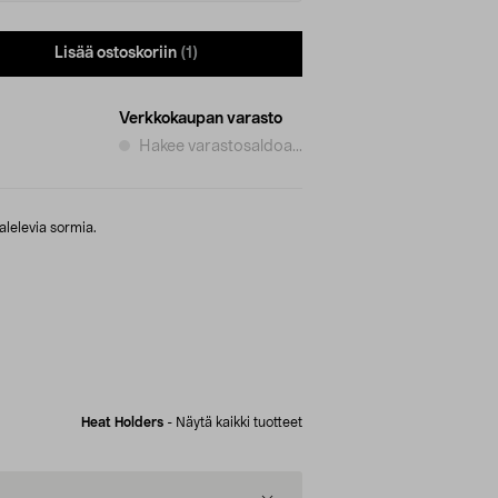
Lisää ostoskoriin
(1)
Verkkokaupan varasto
Hakee varastosaldoa...
alelevia sormia.
Heat Holders
-
Näytä kaikki tuotteet