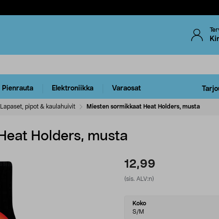
Ter
Ki
Pienrauta
Elektroniikka
Varaosat
Tarjo
Lapaset, pipot & kaulahuivit
Miesten sormikkaat Heat Holders, musta
Heat Holders, musta
12,99
(sis. ALV:n)
Select
Koko
variant
S/M