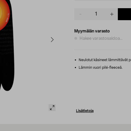
Product
quantity
Myymälän varasto
Hakee varastosaldoa...
Neulotut käsineet lämmittävät p
Lämmin vuori pilé-fleeceä.
Lisätietoja