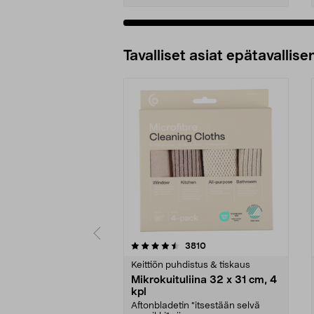
Tavalliset asiat epätavallisen
5viidestä
4.5viidestä
arvostelut
3810
tähdestä
tähdestä
Keittiön puhdistus & tiskaus
Mikrokuituliina 32 x 31 cm, 4
kpl
Aftonbladetin "itsestään selvä