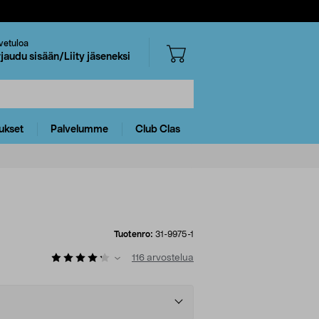
vetuloa
rjaudu sisään/Liity jäseneksi
ukset
Palvelumme
Club Clas
Tuotenro:
31-9975-1
116
arvostelua