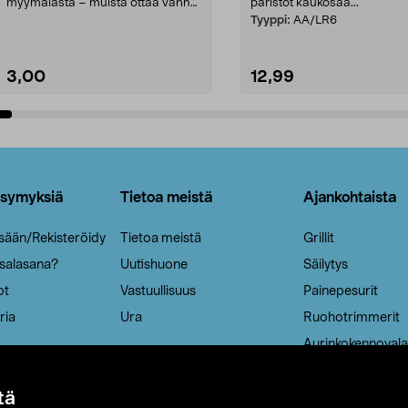
myymälästä – muista ottaa vanha
paristot kaukosää...
patruuna mukaasi m...
Tyyppi:
AA/LR6
3,00
12,99
Lisää ostoskoriin
Lisää ostoskoriin
ysymyksiä
Tietoa meistä
Ajankohtaista
isään/Rekisteröidy
Tietoa meistä
Grillit
 salasana?
Uutishuone
Säilytys
ot
Vastuullisuus
Painepesurit
ria
Ura
Ruohotrimmerit
Aurinkokennovala
tä