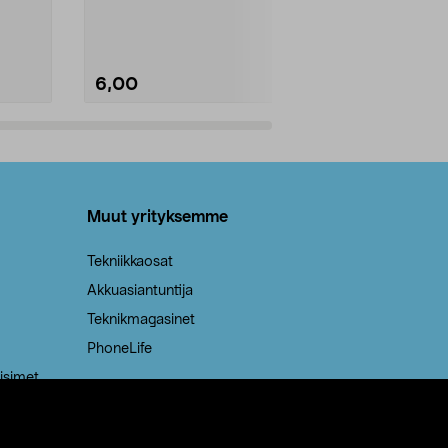
Kestävä, jopa 50 % suurempi ...
roskapussi u
Roskapussi, jo
6,00
2,00
Lisää ostoskoriin
Lisää
Muut yrityksemme
Tekniikkaosat
Akkuasiantuntija
Teknikmagasinet
PhoneLife
isimet