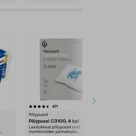
4.5viidestä
arvostelut
4.5
471
6
tähdestä
tähdestä
Pölypussit
Kierrätys & ro
Pölypussi C3100, 4 kpl
Roskapussi,
kahvat, 30 l
Laadukkaat pölypussit ovat
markkinoiden parhaimpia.
A-
Testivoittaja 