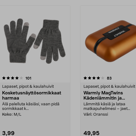
4.0 viidestä
arvostelut
3.5 viidestä
arvostelut
101
83
tähdestä
Lapaset, pipot & kaulahuivit
Lapaset, pipot & kaulahuivit
Kosketusnäyttösormikkaat
Warmly MagTwins
harmaa
Kädenlämmitin ja
varavirtalähde
Älä palelluta käsiäsi, vaan pidä
Lämmitä käsiä ja lataa
sormikkaat k...
matkapuhelimesi – jaet...
Koko:
M/L
Väri:
Oranssi
3,99
49,95