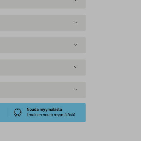
Nouda myymälästä
Ilmainen nouto myymälästä