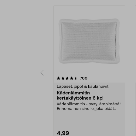
5 viidestä
4.0 viidestä
arvostelut
700
tähdestä
tähdestä
Lapaset, pipot & kaulahuivit
Kädenlämmitin
kertakäyttöinen 6 kpl
Kädenlämmitin - pysy lämpimänä!
Erinomainen sinulle, joka pidät
ulkoilusta mutta...
4,99