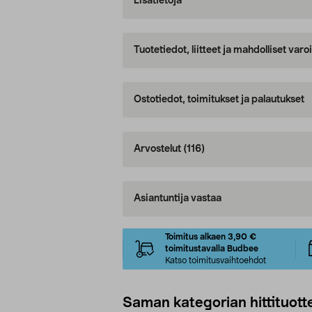
Lisätietoja
Tuotetiedot, liitteet ja mahdolliset var
Ostotiedot, toimitukset ja palautukset
Arvostelut
(116)
Asiantuntija vastaa
Toimitus alkaen 3,90 €
toimitustavalla Budbee
Katso toimitusvaihtoehdot
Saman kategorian hittituott