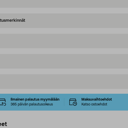
oitusmerkinnät
Ilmainen palautus myymälään
Maksuvaihtoehdot
365 päivän palautusoikeus
Katso ostoehdot
eet