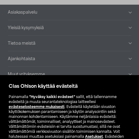
Alatunniste
Asiakaspalvelu
Yleisiä kysymyksiä
Tietoa meistä
Ajankohtaista
Muut yrityksemme
Clas Ohlson käyttää evästeitä
Etsi myymälä
Painamalla
”Hyväksy kaikki evästeet”
sallit, että tallennamme
evästeitä ja muuta seurantateknologiaa laitteellesi
SE
NO
FI
evästeselosteemme mukaisesti
. Evästeitä käytetään sivuston
käyttökokemuksen parantamiseen ja käytön analysointiin sekä
FI
SV
mainonnan kohdentamiseen. Käytämme neljänlaisia evästeitä:
välttämättömät, toiminnalliset, analyyttiset ja mainosevästeet.
Välttämättömiin evästeisiin ei tarvita suostumustasi, sillä ne ovat
välttämättömiä verkkosivuston sisällön toimimisen kannalta. Voit
halutessasi muuttaa asetuksiasi painamalla
Asetukset
. Evästeiden