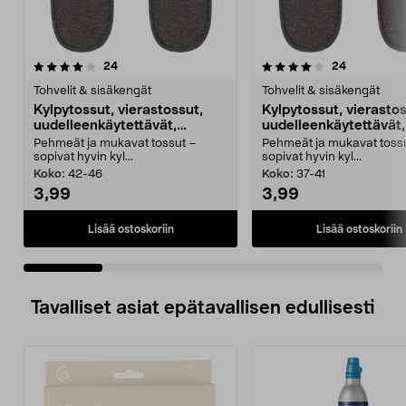
4.0 viidestä
arvostelut
4.0 viidestä
arvostelut
24
24
tähdestä
t
Tohvelit & sisäkengät
Tohvelit & sisäkengät
Kylpytossut, vierastossut,
Kylpytossut, vierastos
uudelleenkäytettävät,
uudelleenkäytettävät,
harmaat
harmaat
Pehmeät ja mukavat tossut –
Pehmeät ja mukavat toss
sopivat hyvin kyl...
sopivat hyvin kyl...
Koko:
42-46
Koko:
37-41
3,99
3,99
Lisää ostoskoriin
Lisää ostoskoriin
Tavalliset asiat epätavallisen edullisesti