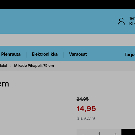
Ter
Ki
Pienrauta
Elektroniikka
Varaosat
Tarjo
lelut
Mikado Pihapeli, 75 cm
 cm
24,95
14,95
(sis. ALV:n)
Product