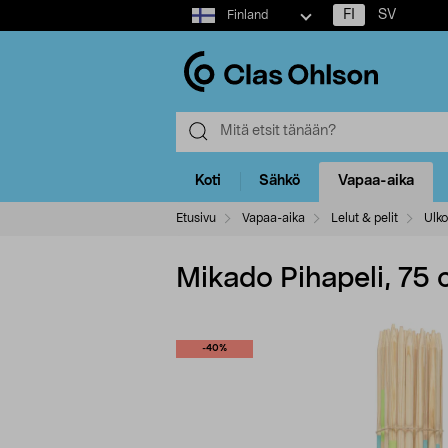
Select
FI
SV
Finland
market
Koti
Sähkö
Vapaa-aika
Etusivu
Vapaa-aika
Lelut & pelit
Ulko
Mikado Pihapeli, 75
-40%