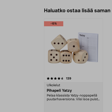
Haluatko ostaa lisää saman 
-13%
5viidestä
arvostelut
139
tähdestä
Ulkolelut
Pihapeli Yatzy
Pelaa klassista Yatzy-noppapeliä
puutarhaversiona. Viisi isoa puista
noppaa. Raj...