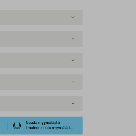
Nouda myymälästä
Ilmainen nouto myymälästä