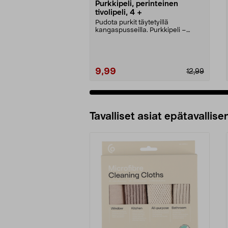
Purkkipeli, perinteinen
tivolipeli, 4 +
Pudota purkit täytetyillä
kangaspusseilla. Purkkipeli –
perinteinen huvipuistope...
9,99
12,99
Tavalliset asiat epätavallisen