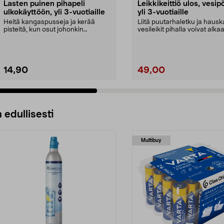
Lasten puinen pihapeli
Leikkikeittiö ulos, vesip
ulkokäyttöön, yli 3-vuotiaille
yli 3-vuotiaille
Heitä kangaspusseja ja kerää
Liitä puutarhaletku ja hausk
pisteitä, kun osut johonkin
vesileikit pihalla voivat alkaa
kolmesta reiästä. Laste...
Lasten leikkikei...
14,90
49,00
 edullisesti
Multibuy