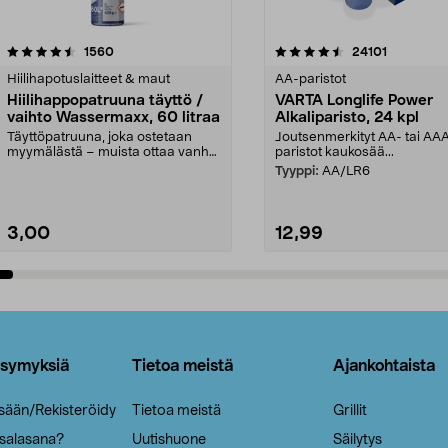
4.5viidestä
arvostelut
4.5viidestä
arvostelut
1560
24101
tähdestä
Hiilihapotuslaitteet & maut
AA-paristot
Hiilihappopatruuna täyttö /
VARTA Longlife Power
vaihto Wassermaxx, 60 litraa
Alkaliparisto, 24 kpl
Täyttöpatruuna, joka ostetaan
Joutsenmerkityt AA- tai AA
myymälästä – muista ottaa vanha
paristot kaukosää...
patruuna mukaasi m...
Tyyppi:
AA/LR6
3,00
12,99
Lisää ostoskoriin
Lisää ostoskoriin
ysymyksiä
Tietoa meistä
Ajankohtaista
isään/Rekisteröidy
Tietoa meistä
Grillit
 salasana?
Uutishuone
Säilytys