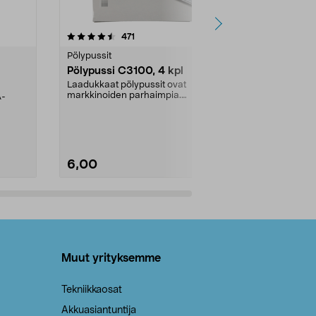
4.5viidestä
arvostelut
4.5
471
6
tähdestä
tähdestä
Pölypussit
Kierrätys & ro
Pölypussi C3100, 4 kpl
Roskapussi,
kahvat, 30 l
Laadukkaat pölypussit ovat
markkinoiden parhaimpia.
A-
Testivoittaja 
Kestävä, jopa 50 % suurempi ...
roskapussi u
Roskapussi, jo
6,00
2,00
Lisää ostoskoriin
Lisää
Muut yrityksemme
Tekniikkaosat
Akkuasiantuntija