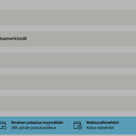
oitusmerkinnät
Ilmainen palautus myymälään
Maksuvaihtoehdot
365 päivän palautusoikeus
Katso ostoehdot