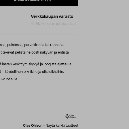
Verkkokaupan varasto
Hakee varastosaldoa...
sa, puistossa, parvekkeella tai rannalla.
t tekevät pelistä helposti näkyvän ja entistä
ä lasten keskittymiskykyä ja loogista ajattelua.
 täydellinen piknikille ja ulkoleikkeihin.
3-vuotiaille.
Clas Ohlson
-
Näytä kaikki tuotteet