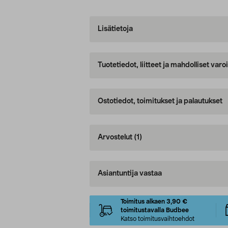
Lisätietoja
Tuotetiedot, liitteet ja mahdolliset var
Ostotiedot, toimitukset ja palautukset
Arvostelut
(1)
Asiantuntija vastaa
Toimitus alkaen 3,90 €
toimitustavalla Budbee
Katso toimitusvaihtoehdot