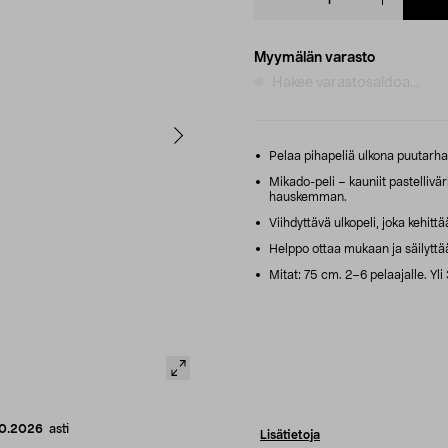
quantity
Myymälän varasto
Hakee varastosaldoa...
Pelaa pihapeliä ulkona puutarhas
Mikado-peli – kauniit pastelliväri
hauskemman.
Viihdyttävä ulkopeli, joka kehittä
Helppo ottaa mukaan ja säilyttää –
Mitat: 75 cm. 2–6 pelaajalle. Yli 
10.2026
asti
Lisätietoja