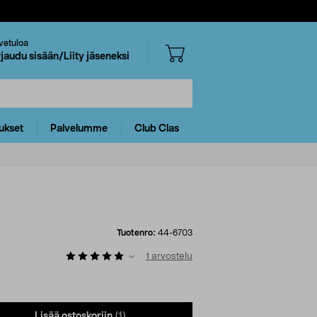
vetuloa
rjaudu sisään/Liity jäseneksi
ukset
Palvelumme
Club Clas
Tuotenro:
44-6703
1
arvostelu
Lisää ostoskoriin
(1)