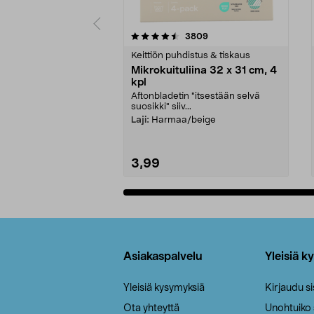
5viidestä
4.5viidestä
arvostelut
3809
tähdestä
tähdestä
Keittiön puhdistus & tiskaus
Mikrokuituliina 32 x 31 cm, 4
kpl
Aftonbladetin "itsestään selvä
suosikki" siiv...
Laji:
Harmaa/beige
3,99
Lisää ostoskoriin
Alatunniste
Asiakaspalvelu
Yleisiä k
Yleisiä kysymyksiä
Kirjaudu s
Ota yhteyttä
Unohtuiko