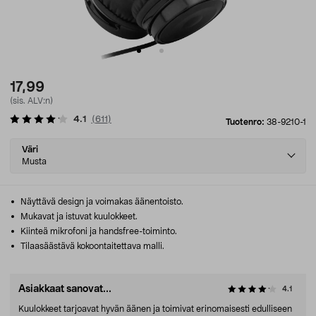
17,99
(sis. ALV:n)
4.1
(
611
)
Tuotenro:
38-9210-1
Select
Väri
variant
Musta
Näyttävä design ja voimakas äänentoisto.
Mukavat ja istuvat kuulokkeet.
Kiinteä mikrofoni ja handsfree-toiminto.
Tilaasäästävä kokoontaitettava malli.
Asiakkaat sanovat...
4.1
Kuulokkeet tarjoavat hyvän äänen ja toimivat erinomaisesti edulliseen