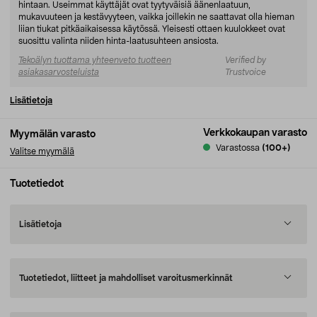
hintaan. Useimmat käyttäjät ovat tyytyväisiä äänenlaatuun,
mukavuuteen ja kestävyyteen, vaikka joillekin ne saattavat olla hieman
liian tiukat pitkäaikaisessa käytössä. Yleisesti ottaen kuulokkeet ovat
suosittu valinta niiden hinta-laatusuhteen ansiosta.
Tekoälyn tuottama yhteenveto tuotteen
Verified by
asiakasarvosteluista
Trustvoice
Lisätietoja
Verkkokaupan varasto
Myymälän varasto
Varastossa
(100+)
Valitse myymälä
Tuotetiedot
Lisätietoja
Tuotetiedot, liitteet ja mahdolliset varoitusmerkinnät