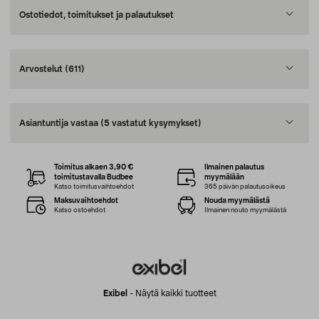
Ostotiedot, toimitukset ja palautukset
Arvostelut
(611)
Asiantuntija vastaa
(5 vastatut kysymykset)
Toimitus alkaen 3,90 €
Ilmainen palautus
toimitustavalla Budbee
myymälään
Katso toimitusvaihtoehdot
365 päivän palautusoikeus
Maksuvaihtoehdot
Nouda myymälästä
Katso ostoehdot
Ilmainen nouto myymälästä
Exibel
-
Näytä kaikki tuotteet