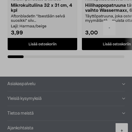
Mikrokuituliina 32 x 31 cm, 4
Hiilihappopatruuna tä
kpl
vaihto Wassermaxx, 6
Aftonbladetin "itsestään selvä
Täyttöpatruuna, joka ost
suosikki" siiv...
myymälästä – muista ott
patruuna mukaasi m...
Laji:
Harmaa/beige
-
3,99
3,00
Lisää ostoskoriin
Lisää ostoskoriin
Alatunniste
Asiakaspalvelu
Yleisiä kysymyksiä
Tietoa meistä
Ajankohtaista
Product
+