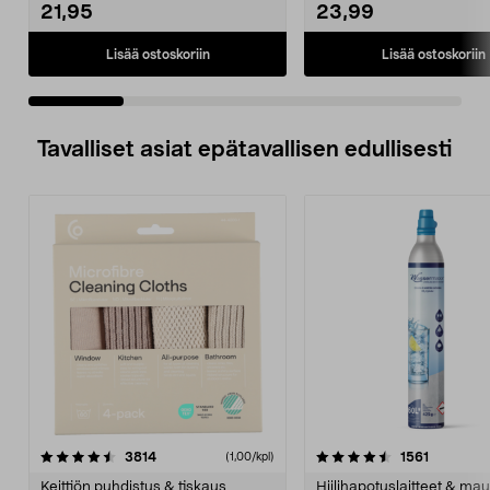
21,95
23,99
Lisää ostoskoriin
Lisää ostoskoriin
Tavalliset asiat epätavallisen edullisesti
4.5viidestä
arvostelut
4.5viidestä
arvostelu
3814
1561
(1,00/kpl)
tähdestä
t
Keittiön puhdistus & tiskaus
Hiilihapotuslaitteet & mau