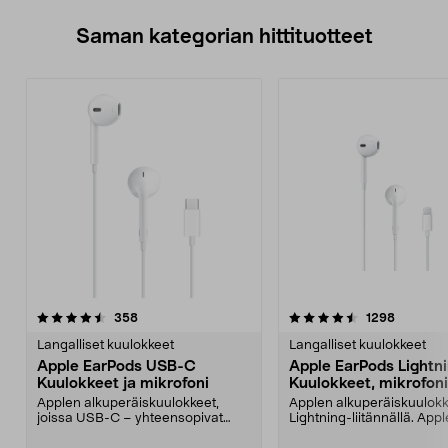
Saman kategorian hittituotteet
4.5 viidestä
arvostelut
5.0 viidestä
arvostelu
358
1298
tähdestä
t
Langalliset kuulokkeet
Langalliset kuulokkeet
Apple EarPods USB-C
Apple EarPods Lightn
Kuulokkeet ja mikrofoni
Kuulokkeet, mikrofoni
Applen alkuperäiskuulokkeet,
Applen alkuperäiskuulok
joissa USB-C – yhteensopivat
Lightning-liitännällä. Appl
USB-C-laitteiden kanss...
Earpods Lightning – mak..