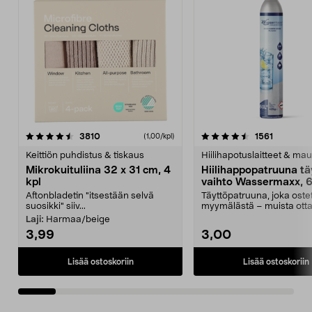
4.5viidestä
arvostelut
4.5viidestä
arvostelu
3810
1561
(1,00/kpl)
tähdestä
t
Keittiön puhdistus & tiskaus
Hiilihapotuslaitteet & mau
Mikrokuituliina 32 x 31 cm, 4
Hiilihappopatruuna tä
kpl
vaihto Wassermaxx, 6
Aftonbladetin "itsestään selvä
Täyttöpatruuna, joka ost
suosikki" siiv...
myymälästä – muista ott
patruuna mukaasi m...
Laji:
Harmaa/beige
3,99
3,00
Lisää ostoskoriin
Lisää ostoskoriin