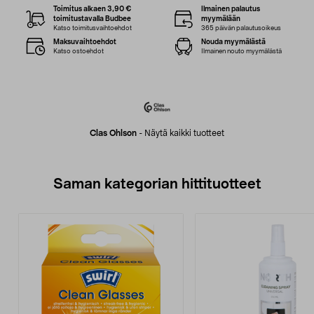
Toimitus alkaen 3,90 €
Ilmainen palautus
toimitustavalla Budbee
myymälään
Katso toimitusvaihtoehdot
365 päivän palautusoikeus
Maksuvaihtoehdot
Nouda myymälästä
Katso ostoehdot
Ilmainen nouto myymälästä
Clas Ohlson
-
Näytä kaikki tuotteet
Saman kategorian hittituotteet