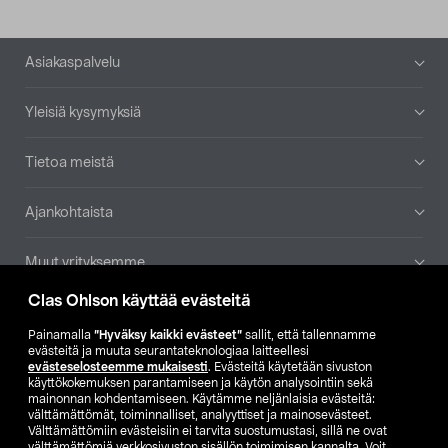
Alatunniste
Asiakaspalvelu
Yleisiä kysymyksiä
Tietoa meistä
Ajankohtaista
Muut yrityksemme
Clas Ohlson käyttää evästeitä
Etsi myymälä
Painamalla
”Hyväksy kaikki evästeet”
sallit, että tallennamme
evästeitä ja muuta seurantateknologiaa laitteellesi
SE
NO
FI
evästeselosteemme mukaisesti
. Evästeitä käytetään sivuston
käyttökokemuksen parantamiseen ja käytön analysointiin sekä
FI
SV
mainonnan kohdentamiseen. Käytämme neljänlaisia evästeitä:
välttämättömät, toiminnalliset, analyyttiset ja mainosevästeet.
Välttämättömiin evästeisiin ei tarvita suostumustasi, sillä ne ovat
välttämättömiä verkkosivuston sisällön toimimisen kannalta. Voit