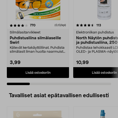
4.5 viidestä
arvostelut
4.0 viidestä
arvostelut
770
113
(0,13/kpl)
tähdestä
t
Silmälasitarvikkeet
Elektroniikan puhdistus
Puhdistusliina silmälaseille
North Näytön puhdist
Swirl
ja puhdistusliina, 250
Kätevät kertakäyttöliinat. Puhdista
Puhdistaa tehokkaasti LC
silmälasit ilman huolta naarmuista
OLED- ja PLASMA-näytöt.
ja raidoi...
häiritsevät tah...
3,99
10,99
Lisää ostoskoriin
Lisää ostoskoriin
Tavalliset asiat epätavallisen edullisesti