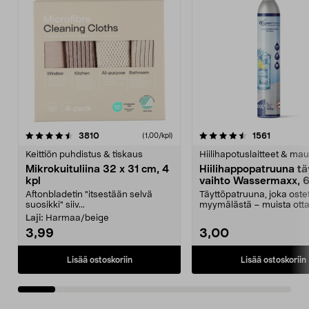
4.5viidestä
arvostelut
4.5viidestä
arvostelu
3810
1561
(1,00/kpl)
tähdestä
t
Keittiön puhdistus & tiskaus
Hiilihapotuslaitteet & mau
Mikrokuituliina 32 x 31 cm, 4
Hiilihappopatruuna tä
kpl
vaihto Wassermaxx, 6
Aftonbladetin "itsestään selvä
Täyttöpatruuna, joka ost
suosikki" siiv...
myymälästä – muista ott
patruuna mukaasi m...
Laji:
Harmaa/beige
3,99
3,00
Lisää ostoskoriin
Lisää ostoskoriin