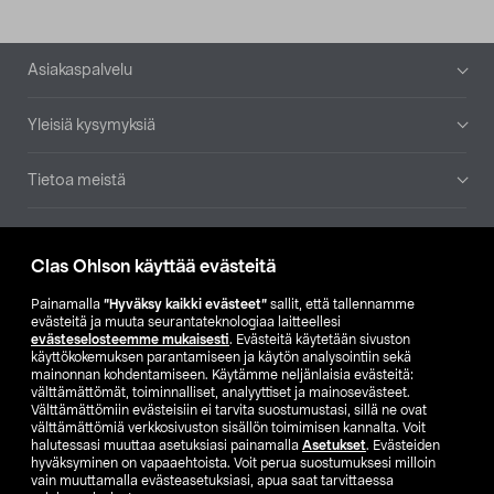
Alatunniste
Asiakaspalvelu
Yleisiä kysymyksiä
Tietoa meistä
Ajankohtaista
Clas Ohlson käyttää evästeitä
Muut yrityksemme
Painamalla
”Hyväksy kaikki evästeet”
sallit, että tallennamme
evästeitä ja muuta seurantateknologiaa laitteellesi
evästeselosteemme mukaisesti
. Evästeitä käytetään sivuston
Etsi myymälä
käyttökokemuksen parantamiseen ja käytön analysointiin sekä
mainonnan kohdentamiseen. Käytämme neljänlaisia evästeitä:
välttämättömät, toiminnalliset, analyyttiset ja mainosevästeet.
SE
NO
FI
Välttämättömiin evästeisiin ei tarvita suostumustasi, sillä ne ovat
välttämättömiä verkkosivuston sisällön toimimisen kannalta. Voit
FI
SV
halutessasi muuttaa asetuksiasi painamalla
Asetukset
. Evästeiden
hyväksyminen on vapaaehtoista. Voit perua suostumuksesi milloin
vain muuttamalla evästeasetuksiasi, apua saat tarvittaessa