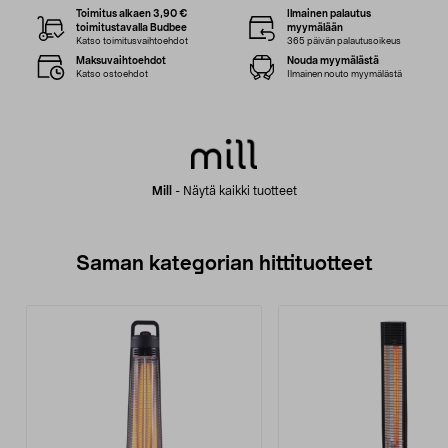
Toimitus alkaen 3,90 €
Ilmainen palautus
toimitustavalla Budbee
myymälään
Katso toimitusvaihtoehdot
365 päivän palautusoikeus
Maksuvaihtoehdot
Nouda myymälästä
Katso ostoehdot
Ilmainen nouto myymälästä
Mill
-
Näytä kaikki tuotteet
Saman kategorian hittituotteet