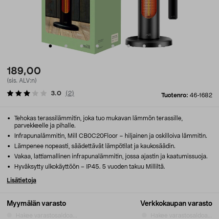
189,00
(sis. ALV:n)
3.0
(
2
)
Tuotenro:
46-1682
Tehokas terassilämmitin, joka tuo mukavan lämmön terassille,
parvekkeelle ja pihalle.
Infrapunalämmitin, Mill CB0C20Floor – hiljainen ja oskilloiva lämmitin.
Lämpenee nopeasti, säädettävät lämpötilat ja kaukosäädin.
Vakaa, lattiamallinen infrapunalämmitin, jossa ajastin ja kaatumissuoja.
Hyväksytty ulkokäyttöön – IP45. 5 vuoden takuu Milliltä.
Lisätietoja
Myymälän varasto
Verkkokaupan varasto
Hakee varastosaldoa...
Hakee varastosaldoa...