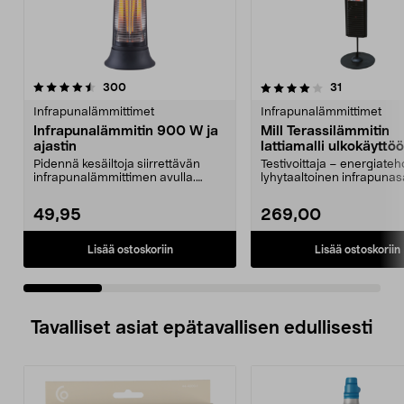
4.0 viidestä
arvostelut
3.5 viidestä
arvostelut
300
31
tähdestä
t
Infrapunalämmittimet
Infrapunalämmittimet
Infrapunalämmitin 900 W ja
Mill Terassilämmitin
ajastin
lattiamalli ulkokäyttö
CB2000FLOOR
Pidennä kesäiltoja siirrettävän
Testivoittaja – energiateh
infrapunalämmittimen avulla.
lyhytaaltoinen infrapunasä
Pyyhkivä liike levi...
lämmittää vain ...
49,95
269,00
Lisää ostoskoriin
Lisää ostoskoriin
Tavalliset asiat epätavallisen edullisesti