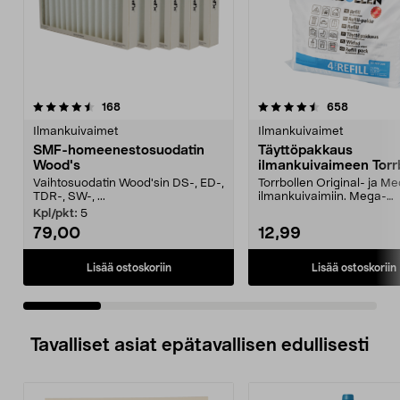
4.5 viidestä
arvostelut
4.5 viidestä
arvostelut
168
658
tähdestä
t
Ilmankuivaimet
Ilmankuivaimet
SMF-homeenestosuodatin
Täyttöpakkaus
Wood's
ilmankuivaimeen Torrb
4 kpl
Vaihtosuodatin Wood'sin DS-, ED-,
Torrbollen Original- ja Me
TDR-, SW-, ...
ilmankuivaimiin. Mega-
ilmankuivaimeen laitetaan
Kpl/pkt:
5
79,00
12,99
Lisää ostoskoriin
Lisää ostoskoriin
Tavalliset asiat epätavallisen edullisesti