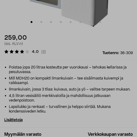
259,00
(sis. ALV:n)
4.0
(
1
)
Tuotenro:
36-309
Poistaa jopa 20 litraa kosteutta per vuorokausi – tehokas kellarissa ja
pesutuvassa.
Mill MDH20 on kompakti ilmankuivain – tee sisäilmasta kuivempi ja
raikkaampi.
Ilmankuivain, jossa 3 tilaa: kuivaus, auto ja yö – valitse tarpeen mukaan.
4,5 litran vesisäiliö merkkivaloilla ja mahdollisuus jatkuvaan
vedenpoistoon.
Lapsilukko ja renkaat – turvallinen ja helppo siirtää. Mukana
kondenssiveden letku.
Lisätietoja
Myymälän varasto
Verkkokaupan varasto