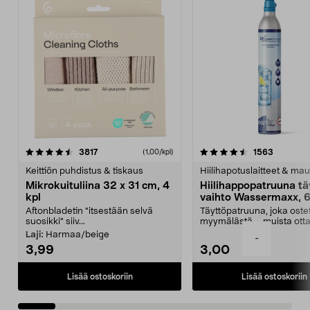
4.5viidestä
arvostelut
4.5viidestä
arvostelu
3817
1563
(1,00/kpl)
tähdestä
t
Keittiön puhdistus & tiskaus
Hiilihapotuslaitteet & mau
Mikrokuituliina 32 x 31 cm, 4
Hiilihappopatruuna tä
kpl
vaihto Wassermaxx, 6
Aftonbladetin "itsestään selvä
Täyttöpatruuna, joka ost
suosikki" siiv...
myymälästä – muista ott
patruuna mukaasi m...
Laji:
Harmaa/beige
-
3,99
3,00
Lisää ostoskoriin
Lisää ostoskoriin