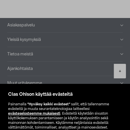
Alatunniste
Asiakaspalvelu
Yleisiä kysymyksiä
Tietoa meistä
Ajankohtaista
Product
+
quantity
Muut yrityksemme
Clas Ohlson käyttää evästeitä
Etsi myymälä
Painamalla
”Hyväksy kaikki evästeet”
sallit, että tallennamme
evästeitä ja muuta seurantateknologiaa laitteellesi
SE
NO
FI
evästeselosteemme mukaisesti
. Evästeitä käytetään sivuston
käyttökokemuksen parantamiseen ja käytön analysointiin sekä
FI
SV
mainonnan kohdentamiseen. Käytämme neljänlaisia evästeitä:
välttämättömät, toiminnalliset, analyyttiset ja mainosevästeet.