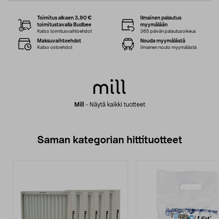
Toimitus alkaen 3,90 €
Ilmainen palautus
toimitustavalla Budbee
myymälään
Katso toimitusvaihtoehdot
365 päivän palautusoikeus
Maksuvaihtoehdot
Nouda myymälästä
Katso ostoehdot
Ilmainen nouto myymälästä
Mill
-
Näytä kaikki tuotteet
Saman kategorian hittituotteet