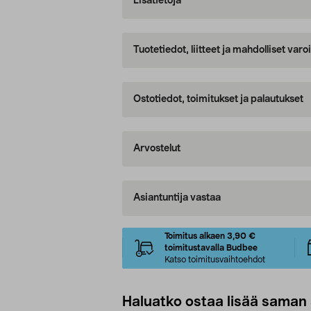
Lisätietoja
Tuotetiedot, liitteet ja mahdolliset var
Ostotiedot, toimitukset ja palautukset
Arvostelut
Asiantuntija vastaa
Toimitus alkaen 3,90 €
toimitustavalla Budbee
Katso toimitusvaihtoehdot
Haluatko ostaa lisää saman 