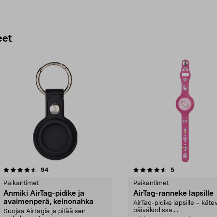
eet
4.5 viidestä
arvostelut
4.5 viidestä
arvostelut
94
5
tähdestä
Paikantimet
Paikantimet
Anmiki AirTag-pidike ja
AirTag-ranneke lapsille
avaimenperä, keinonahka
AirTag-pidike lapsille – käte
päiväkodissa,...
Suojaa AirTagia ja pitää sen