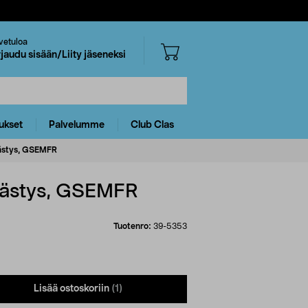
vetuloa
rjaudu sisään/Liity jäseneksi
ukset
Palvelumme
Club Clas
sästys, GSEMFR
sästys, GSEMFR
Tuotenro:
39-5353
Lisää ostoskoriin
(1)