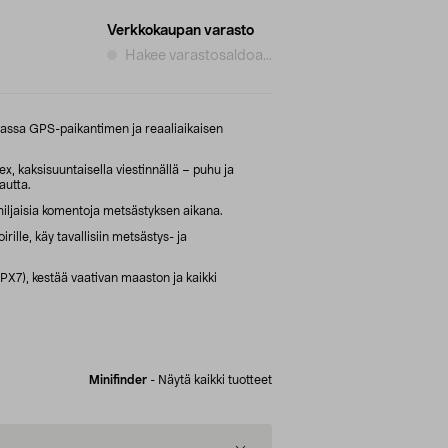
Verkkokaupan varasto
Hakee varastosaldoa...
nassa GPS-paikantimen ja reaaliaikaisen
x, kaksisuuntaisella viestinnällä – puhu ja
autta.
 hiljaisia komentoja metsästyksen aikana.
irille, käy tavallisiin metsästys- ja
IPX7), kestää vaativan maaston ja kaikki
Minifinder
-
Näytä kaikki tuotteet