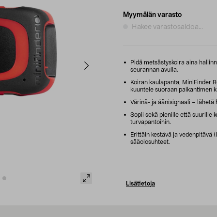
Myymälän varasto
Hakee varastosaldoa...
Pidä metsästyskoira aina hallin
seurannan avulla.
Koiran kaulapanta, MiniFinder Re
kuuntele suoraan paikantimen k
Värinä- ja äänisignaali – lähetä
Sopii sekä pienille että suurille ko
turvapantoihin.
Erittäin kestävä ja vedenpitävä (
sääolosuhteet.
Lisätietoja