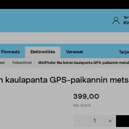
Ter
Ki
Pienrauta
Elektroniikka
Varaosat
Tarjo
eet
Paikantimet
MiniFinder Rex koiran kaulapanta GPS-paikannin met
ran kaulapanta GPS-paikannin met
399,00
(sis. ALV:n)
Product
quantity