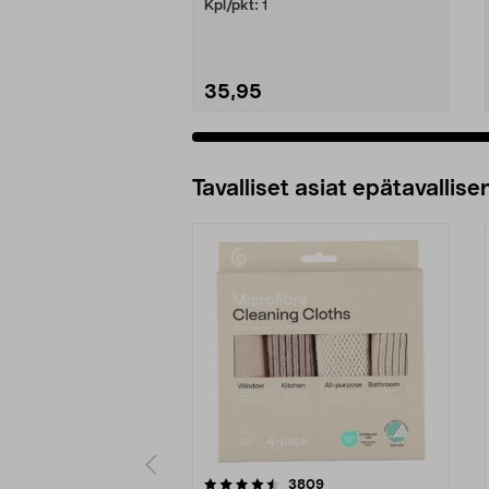
Kpl/pkt:
1
35,95
Tavalliset asiat epätavallisen
5viidestä
4.5viidestä
arvostelut
3809