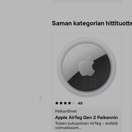
Lisää ostoskoriin
Saman kategorian hittituott
0 viidestä
4.5 viidestä
arvostelut
49
tähdestä
tähdestä
Paikantimet
Apple AirTag Gen 2 Paikannin
Toisen sukupolven AirTag – entistä
voimakkaam...