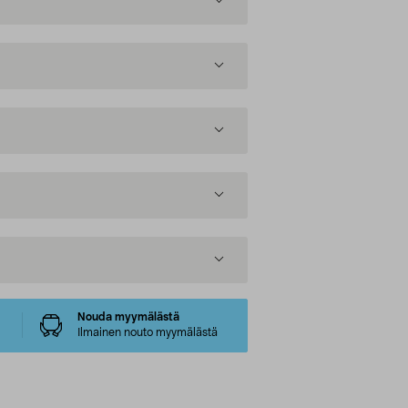
Nouda myymälästä
Ilmainen nouto myymälästä