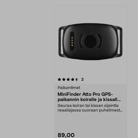
5viidestä
arvostelut
2
tähdestä
Paikantimet
MiniFinder Atto Pro GPS-
paikannin koiralle ja kissalle
GSEMAP4G
Seuraa koiran tai kissan sijaintia
reaaliajassa suoraan puhelimesta.
GPS-paikann...
89,00