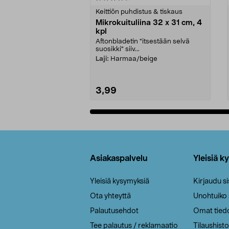
tähdestä
tähdestä
Keittiön puhdistus & tiskaus
Mikrokuituliina 32 x 31 cm, 4
kpl
Aftonbladetin "itsestään selvä
suosikki" siiv...
Laji:
Harmaa/beige
3,99
Lisää ostoskoriin
Alatunniste
Asiakaspalvelu
Yleisiä k
Yleisiä kysymyksiä
Kirjaudu s
Ota yhteyttä
Unohtuiko
Palautusehdot
Omat tied
Tee palautus / reklamaatio
Tilaushisto