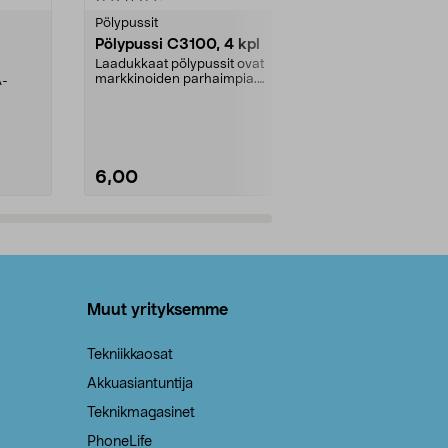
tähdestä
tähdestä
Pölypussit
Kierrätys & ro
Pölypussi C3100, 4 kpl
Roskapussi,
kahvat, 30 l
Laadukkaat pölypussit ovat
markkinoiden parhaimpia.
A-
Testivoittaja 
Kestävä, jopa 50 % suurempi ...
roskapussi u
Roskapussi, jo
6,00
2,00
Lisää ostoskoriin
Lisää
Muut yrityksemme
Tekniikkaosat
Akkuasiantuntija
Teknikmagasinet
PhoneLife