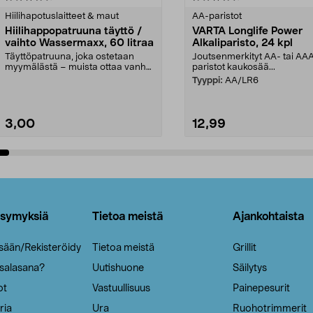
tähdestä
Hiilihapotuslaitteet & maut
AA-paristot
Hiilihappopatruuna täyttö /
VARTA Longlife Power
vaihto Wassermaxx, 60 litraa
Alkaliparisto, 24 kpl
Täyttöpatruuna, joka ostetaan
Joutsenmerkityt AA- tai AA
myymälästä – muista ottaa vanha
paristot kaukosää...
patruuna mukaasi m...
Tyyppi:
AA/LR6
3,00
12,99
Lisää ostoskoriin
Lisää ostoskoriin
ysymyksiä
Tietoa meistä
Ajankohtaista
isään/Rekisteröidy
Tietoa meistä
Grillit
 salasana?
Uutishuone
Säilytys
ot
Vastuullisuus
Painepesurit
ria
Ura
Ruohotrimmerit