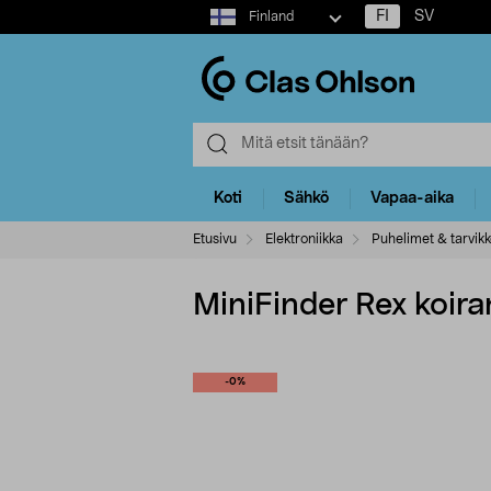
Select
FI
SV
Finland
market
Koti
Sähkö
Vapaa-aika
Etusivu
Elektroniikka
Puhelimet & tarvikk
MiniFinder Rex koi
-0%