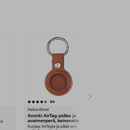
4.5 viidestä
arvostelut
4.0
94
9
tähdestä
tähdestä
Paikantimet
Paikantimet
Anmiki AirTag-pidike ja
Anmiki AirT
avaimenperä, keinonahka
avaimenper
vä
Suojaa AirTagia ja pitää sen
Suojaa AirTagi