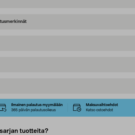
oitusmerkinnät
Ilmainen palautus myymälään
Maksuvaihtoehdot
365 päivän palautusoikeus
Katso ostoehdot
sarjan tuotteita?