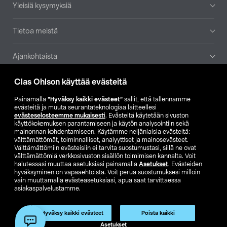
Yleisiä kysymyksiä
Tietoa meistä
Ajankohtaista
Clas Ohlson käyttää evästeitä
Muut yrityksemme
Painamalla
”Hyväksy kaikki evästeet”
sallit, että tallennamme
Etsi myymälä
evästeitä ja muuta seurantateknologiaa laitteellesi
evästeselosteemme mukaisesti
. Evästeitä käytetään sivuston
käyttökokemuksen parantamiseen ja käytön analysointiin sekä
mainonnan kohdentamiseen. Käytämme neljänlaisia evästeitä:
SE
NO
FI
välttämättömät, toiminnalliset, analyyttiset ja mainosevästeet.
Välttämättömiin evästeisiin ei tarvita suostumustasi, sillä ne ovat
FI
SV
välttämättömiä verkkosivuston sisällön toimimisen kannalta. Voit
halutessasi muuttaa asetuksiasi painamalla
Asetukset
. Evästeiden
hyväksyminen on vapaaehtoista. Voit perua suostumuksesi milloin
vain muuttamalla evästeasetuksiasi, apua saat tarvittaessa
asiakaspalvelustamme.
Hyväksy kaikki evästeet
Poista kaikki
Club Clas
Ostoehdot
Tietosuojaseloste
Asetukset
Näytä hinnat ilman ALV:a