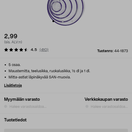
2,99
(sis. ALV:n)
4.5
(
410
)
Tuotenro:
44-1873
5 osaa.
Maustemitta, teelusikka, ruokalusikka, ½ dl ja 1 dl.
Mitta-astiat läpinäkyvää SAN-muovia.
Lisätietoja
Myymälän varasto
Verkkokaupan varasto
Hakee varastosaldoa...
Hakee varastosaldoa...
Tuotetiedot