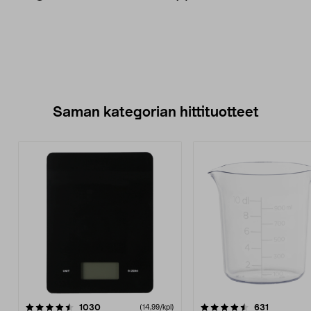
Saman kategorian hittituotteet
4.5 viidestä
arvostelut
4.5 viidestä
arvostelut
1030
631
(14,99/kpl)