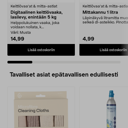
tähdestä
t
Keittiövaa'at & mitta-astiat
Keittiövaa'at & mitta-astia
Digitaalinen keittiövaaka,
Mittakannu 1 litra
lasilevy, enintään 5 kg
Läpinäkyvä litramitta muo
selkeä dl-asteikko. Pinott
Helppolukuinen vaaka, joka
mittakannu, jossa o...
voidaan nollata, k...
Väri:
Musta
14,99
4,99
Lisää ostoskoriin
Lisää ostoskoriin
Tavalliset asiat epätavallisen edullisesti