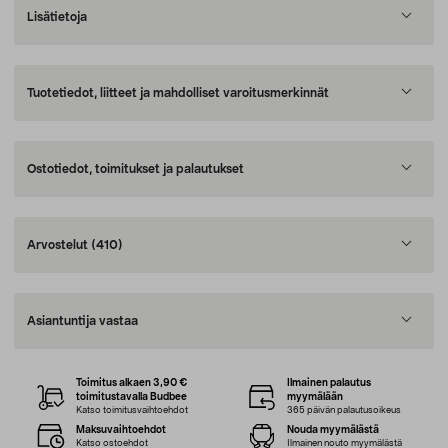
Lisätietoja
Tuotetiedot, liitteet ja mahdolliset varoitusmerkinnät
Ostotiedot, toimitukset ja palautukset
Arvostelut
(410)
Asiantuntija vastaa
Toimitus alkaen 3,90 €
Ilmainen palautus
toimitustavalla Budbee
myymälään
Katso toimitusvaihtoehdot
365 päivän palautusoikeus
Maksuvaihtoehdot
Nouda myymälästä
Katso ostoehdot
Ilmainen nouto myymälästä