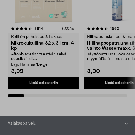
4.5viidestä
arvostelut
4.5viidestä
arvostelu
3814
1563
(1,00/kpl)
tähdestä
t
Keittiön puhdistus & tiskaus
Hiilihapotuslaitteet & mau
Mikrokuituliina 32 x 31 cm, 4
Hiilihappopatruuna tä
kpl
vaihto Wassermaxx, 6
Aftonbladetin "itsestään selvä
Täyttöpatruuna, joka ost
suosikki" siiv...
myymälästä – muista ott
patruuna mukaasi m...
Laji:
Harmaa/beige
3,99
3,00
Lisää ostoskoriin
Lisää ostoskoriin
Alatunniste
Asiakaspalvelu