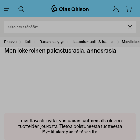
Etusivu
Koti
Ruoan säilytys
Jääpalamuotit & laatikot
Moniloker
Monilokeroinen pakastusrasia, annosrasia
Toivottavasti löydät
vastaavan tuotteen
alla olevien
tuotteiden joukosta.
Tietoa poistuneesta tuotteesta
löydät alempaa tältä sivulta.