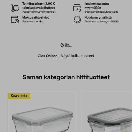
Toimitus alkaen 3,90 €
Ilmainen palautus
toimitustavalla Budbee
myymälään
Katso toimitusvaihtoehdot
365 päivän palautusoikeus
Maksuvaihtoehdot
Nouda myymälästä
Katso ostoehdot
Ilmainen nouto myymälästä
Clas Ohlson
-
Näytä kaikki tuotteet
Saman kategorian hittituotteet
Katso hinta