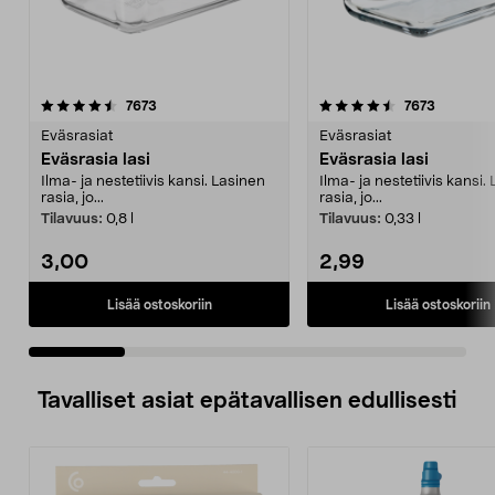
4.5 viidestä
arvostelut
4.5 viidestä
arvostelu
7673
7673
tähdestä
t
Eväsrasiat
Eväsrasiat
Eväsrasia lasi
Eväsrasia lasi
Ilma- ja nestetiivis kansi. Lasinen
Ilma- ja nestetiivis kansi.
rasia, jo...
rasia, jo...
Tilavuus:
0,8 l
Tilavuus:
0,33 l
3,00
2,99
Lisää ostoskoriin
Lisää ostoskoriin
Tavalliset asiat epätavallisen edullisesti