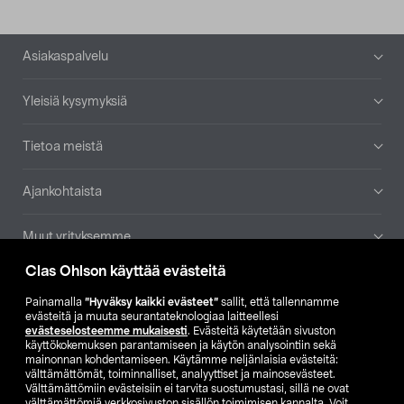
Alatunniste
Asiakaspalvelu
Yleisiä kysymyksiä
Tietoa meistä
Ajankohtaista
Muut yrityksemme
Clas Ohlson käyttää evästeitä
Etsi myymälä
Painamalla
”Hyväksy kaikki evästeet”
sallit, että tallennamme
evästeitä ja muuta seurantateknologiaa laitteellesi
SE
NO
FI
evästeselosteemme mukaisesti
. Evästeitä käytetään sivuston
käyttökokemuksen parantamiseen ja käytön analysointiin sekä
FI
SV
mainonnan kohdentamiseen. Käytämme neljänlaisia evästeitä:
välttämättömät, toiminnalliset, analyyttiset ja mainosevästeet.
Välttämättömiin evästeisiin ei tarvita suostumustasi, sillä ne ovat
välttämättömiä verkkosivuston sisällön toimimisen kannalta. Voit