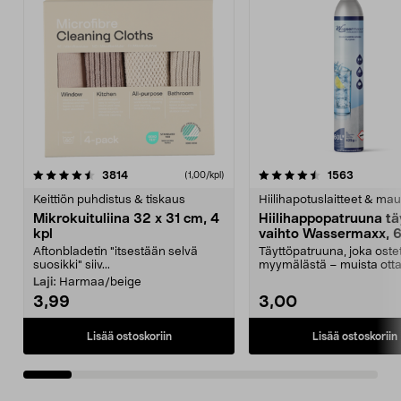
4.5viidestä
arvostelut
4.5viidestä
arvostelu
3814
1563
(1,00/kpl)
tähdestä
t
Keittiön puhdistus & tiskaus
Hiilihapotuslaitteet & mau
Mikrokuituliina 32 x 31 cm, 4
Hiilihappopatruuna tä
kpl
vaihto Wassermaxx, 6
Aftonbladetin "itsestään selvä
Täyttöpatruuna, joka ost
suosikki" siiv...
myymälästä – muista ott
patruuna mukaasi m...
Laji:
Harmaa/beige
3,99
3,00
Lisää ostoskoriin
Lisää ostoskoriin